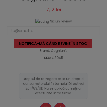
7,12 lei
Niciun review
NOTIFICĂ-MĂ CÂND REVINE ÎN STOC
Brand: Coghlan's
SKU:
C8045
Dreptul de retragere este un drept al
consumatorului în temeiul Directivei
2011/83/UE. Nu se aplică achizițiilor
efectuate între firme.