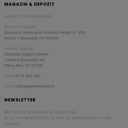
MAGAZIN & DEPOZIT
HOMEFIT SRL RO24842480
Adresă magazin:
Șoseaua Gheorghe Ionescu-Sisești nr. 226
Sector 1, București, CP 013824
Adresă depozit:
Olympia Logistic Center
Centura București 316
Glina, Ilfov, CP 077105
Sună:
0724 862 861
Scrie:
office@grillmarket.ro
NEWSLETTER
Află din prima noutățile sau promoțiile.
Nu te vom spama și nici nu vom da adresa ta de e-mail
altcuiva.