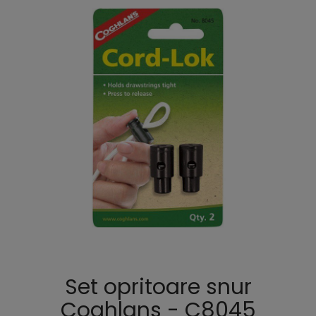
Set opritoare snur
Coghlans - C8045