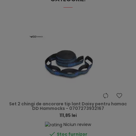
hea
Set 2 chingi de ancorare tip lant Daisy pentru hamac
DD Hammocks - 0707273932167
111,85 lei
Niciun review

Stoc furnizor