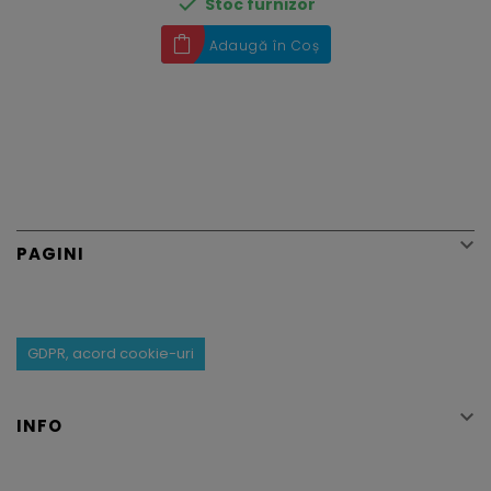

Stoc furnizor
Adaugă în Coș

PAGINI
GDPR, acord cookie-uri

INFO