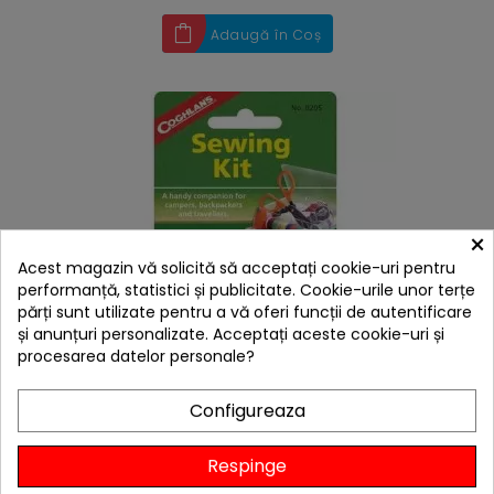
Adaugă în Coș
×
Acest magazin vă solicită să acceptați cookie-uri pentru
performanță, statistici și publicitate. Cookie-urile unor terțe
părți sunt utilizate pentru a vă oferi funcții de autentificare
și anunțuri personalizate. Acceptați aceste cookie-uri și
procesarea datelor personale?
hea
Set pentru cusut Coghlans - C8205
Configureaza
13,22 lei
Niciun review
Respinge

Stoc furnizor