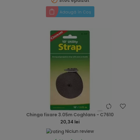
Stoc epuizat
Adaugă în Coș
hea
Chinga fixare 3.05m Coghlans - C7610
20,34 lei
Niciun review