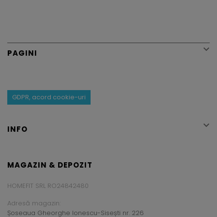

PAGINI
GDPR, acord cookie-uri

INFO
MAGAZIN & DEPOZIT
HOMEFIT SRL RO24842480
Adresă magazin:
Șoseaua Gheorghe Ionescu-Sisești nr. 226