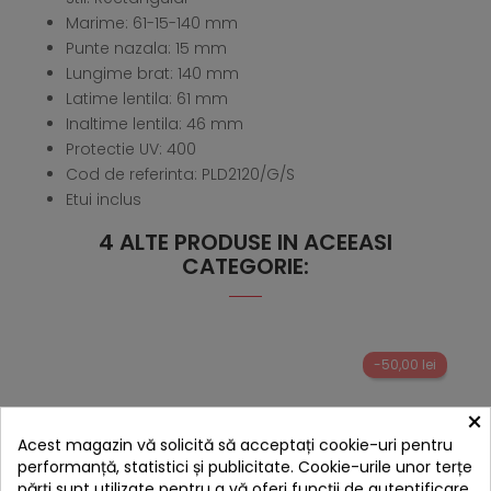
Marime: 61-15-140 mm
Punte nazala: 15 mm
Lungime brat: 140 mm
Latime lentila: 61 mm
Inaltime lentila: 46 mm
Protectie UV: 400
Cod de referinta: PLD2120/G/S
Etui inclus
4 ALTE PRODUSE IN ACEEASI
CATEGORIE:
-50,00 lei
×
Acest magazin vă solicită să acceptați cookie-uri pentru
performanță, statistici și publicitate. Cookie-urile unor terțe
părți sunt utilizate pentru a vă oferi funcții de autentificare