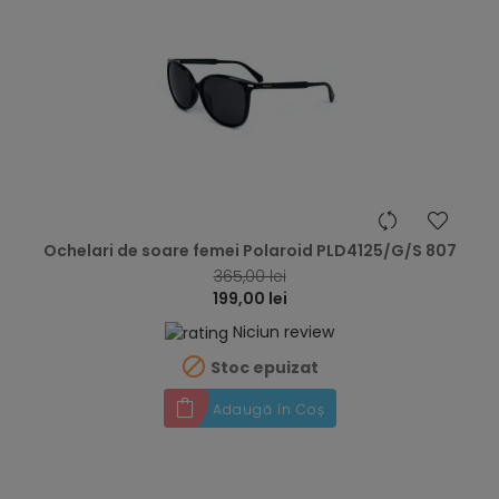
hea
Ochelari de soare femei Polaroid PLD4125/G/S 807
365,00 lei
199,00 lei
Niciun review

Stoc epuizat
Adaugă în Coș