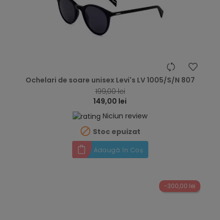
hea
Ochelari de soare unisex Levi's LV 1005/S/N 807
199,00 lei
149,00 lei
Niciun review

Stoc epuizat
Adaugă în Coș
-300,00 lei