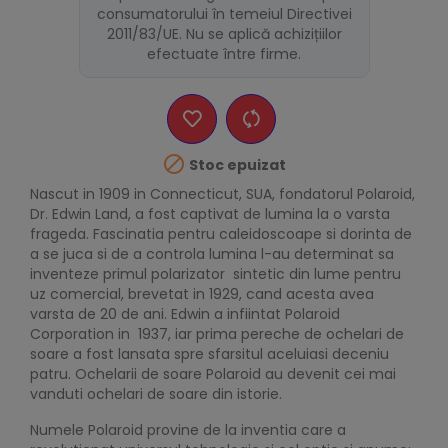
consumatorului în temeiul Directivei
2011/83/UE. Nu se aplică achizițiilor
efectuate între firme.

Stoc epuizat
Nascut in 1909 in Connecticut, SUA, fondatorul Polaroid,
Dr. Edwin Land, a fost captivat de lumina la o varsta
frageda. Fascinatia pentru caleidoscoape si dorinta de
a se juca si de a controla lumina l-au determinat sa
inventeze primul polarizator sintetic din lume pentru
uz comercial, brevetat in 1929, cand acesta avea
varsta de 20 de ani. Edwin a infiintat Polaroid
Corporation in 1937, iar prima pereche de ochelari de
soare a fost lansata spre sfarsitul aceluiasi deceniu
patru. Ochelarii de soare Polaroid au devenit cei mai
vanduti ochelari de soare din istorie.
Numele Polaroid provine de la inventia care a