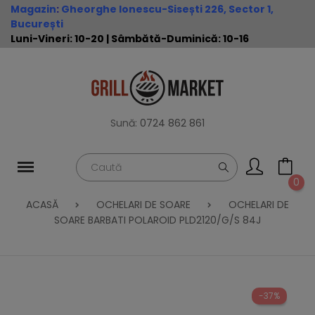
Magazin
:
Gheorghe Ionescu-Sisești 226, Sector 1,
București
Luni-Vineri: 10-20 | Sâmbătă-Duminică: 10-16
Sună:
0724 862 861
0
ACASĂ
OCHELARI DE SOARE
OCHELARI DE
SOARE BARBATI POLAROID PLD2120/G/S 84J
-37%