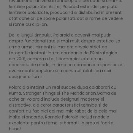
revolutionat universul tehnologic si cel optic si anume:
lentilele polarizate. Astfel, Polaroid este lider pe piata
lentilelor polarizate, producand si distribuind in prezent
atat ochelari de soare polarizati, cat si rame de vedere
si rame cu clip-on.
De-a lungul timpului, Polaroid a devenit mai putin
despre functionalitate si mai mult despre estetica. La
urma urmei, nimeni nu mai are nevoie strict de
fotografie instant. Intr-o campanie de PR strategica
din 2001, camera a fost comercializata ca un
accesoriu de moda, in timp ce compania a sponsorizat
evenimente populare si a construit relatii cu maii
designer ai lumii.
Polaroid a intalnit un real succes dupa colaborari cu
Puma, Stranger Things si The Mandalorian.Gama de
ochelari Polaroid include designuri moderne si
distractive, ale caror caracteristici tehnice si de
confort nu fac nici cel mai mic rabat de la cele mai
inalte standarde. Ramele Polaroid includ modele
excelente pentru femei si barbati, la preturi foarte
bune!