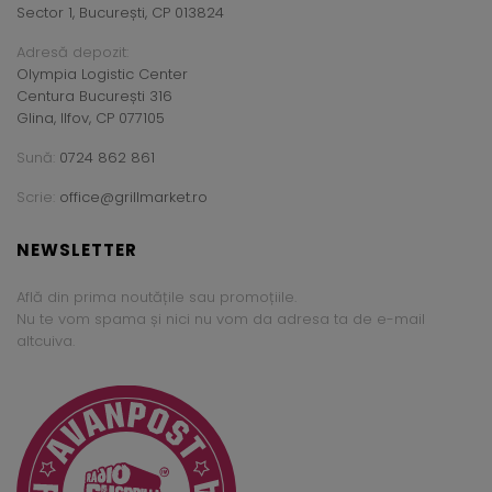
Sector 1, București, CP 013824
Adresă depozit:
Olympia Logistic Center
Centura București 316
Glina, Ilfov, CP 077105
Sună:
0724 862 861
Scrie:
office@grillmarket.ro
NEWSLETTER
Află din prima noutățile sau promoțiile.
Nu te vom spama și nici nu vom da adresa ta de e-mail
altcuiva.