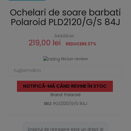
Ochelari de soare barbati
Polaroid PLD2120/G/S 84J
349,00 lei
219,00 lei
REDUCERE 37%
Niciun review
NOTIFICĂ-MĂ CÂND REVINE ÎN STOC
Brand: Polaroid
SKU:
PLD2120/G/S 84J
Dreptul de retragere este un drept al