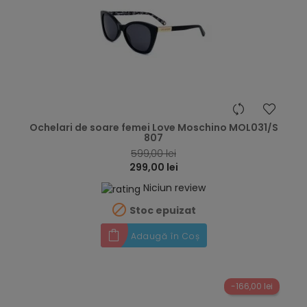
hea
Ochelari de soare femei Love Moschino MOL031/S
807
599,00 lei
299,00 lei
Niciun review

Stoc epuizat
Adaugă în Coș
-166,00 lei