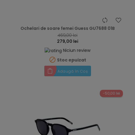
hea
Ochelari de soare femei Guess GU7688 01B
469,00 lei
279,00 lei
Niciun review

Stoc epuizat
Adaugă în Coș
-50,00 lei