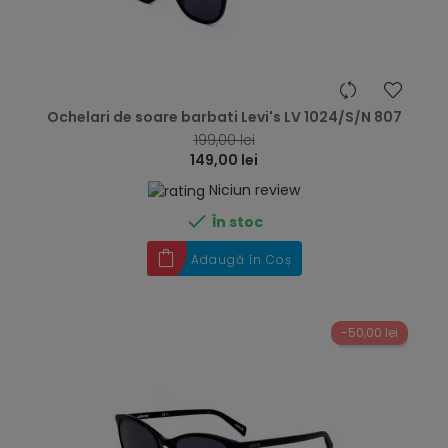
hea
Ochelari de soare barbati Levi's LV 1024/S/N 807
199,00 lei
149,00 lei
Niciun review

În stoc
Adaugă în Coș
-50,00 lei