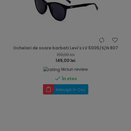
hea
Ochelari de soare barbati Levi's LV 5005/S/N 807
199,00 lei
149,00 lei
Niciun review

În stoc
Adaugă în Coș