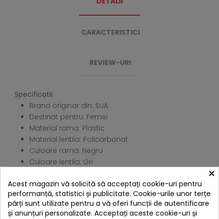
DETALII
CARACTERISTICI
REVIEW-URI
Specificatii:
Brand originar din: SUA
Destinat pentru: Femei
Material rama: Plastic
Material lentila: Policarbonat
Culoare rama: Negru
Culoare lentila: Gri
×
Culoare de baza: Negru
Acest magazin vă solicită să acceptați cookie-uri pentru
Tip lentila: Polarizata
performanță, statistici și publicitate. Cookie-urile unor terțe
Stil: Patrat
părți sunt utilizate pentru a vă oferi funcții de autentificare
Marime: 60-15-145 mm
și anunțuri personalizate. Acceptați aceste cookie-uri și
Punte nazala: 15 mm