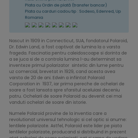
Plata cu Ordin de plată (transfer bancar)
Plata cu carduri cadou tip : Sodexo, Edenred, Up
Romania
Nascut in 1909 in Connecticut, SUA, fondatorul Polaroid,
Dr. Edwin Land, a fost captivat de lumina la o varsta
frageda. Fascinatia pentru caleidoscoape si dorinta de
a se juca si de a controla lumina l-au determinat sa
inventeze primul polarizator sintetic din lume pentru
uz comercial, brevetat in 1929, cand acesta avea
varsta de 20 de ani. Edwin a infiintat Polaroid
Corporation in 1937, iar prima pereche de ochelari de
soare a fost lansata spre sfarsitul aceluiasi deceniu
patru. Ochelarii de soare Polaroid au devenit cei mai
vanduti ochelari de soare din istorie.
Numele Polaroid provine de la inventia care a
revolutionat universul tehnologic si cel optic si anume:
lentilele polarizate. Astfel, Polaroid este lider pe piata
lentilelor polarizate, producand si distribuind in prezent