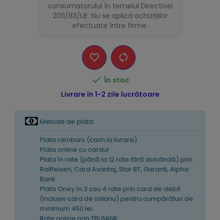
consumatorului în temeiul Directivei
2011/83/UE. Nu se aplică achizițiilor
efectuate între firme.

În stoc
Livrare în 1-2 zile lucrătoare
Metode de plata:
Plata ramburs (cash la livrare)
Plata online cu cardul
Plata în rate (pănă la 12 rate fără dobândă) prin
Raiffeisen, Card Avantaj, Star BT, Garanti, Alpha
Bank
Plata Oney în 3 sau 4 rate prin card de debit
(inclusiv card de salariu) pentru cumpărături de
minimum 450 lei.
Rate online prin TBI BANK