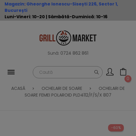
Magazin
:
Gheorghe Ionescu-Sisești 226, Sector 1,
București
Luni-Vineri: 10-20 | Sâmbătă-Duminică: 10-16
Sună:
0724 862 861
0
ACASĂ
OCHELARI DE SOARE
OCHELARI DE
SOARE FEMEI POLAROID PLD4112/F/S/X 807
-60%