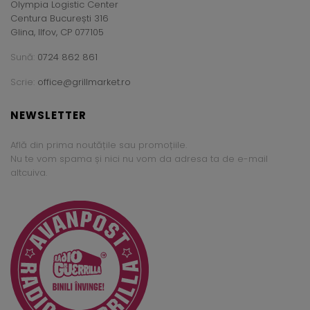
Olympia Logistic Center
Centura București 316
Glina, Ilfov, CP 077105
Sună:
0724 862 861
Scrie:
office@grillmarket.ro
NEWSLETTER
Află din prima noutățile sau promoțiile.
Nu te vom spama și nici nu vom da adresa ta de e-mail
altcuiva.