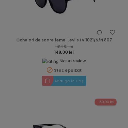
hea
Ochelari de soare femei Levi's LV 1021/S/N 807
199,00 lei
149,00 lei
Niciun review

Stoc epuizat
Adaugă în Coș
-50,00 lei