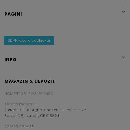

PAGINI
GDPR, acord cookie-uri

INFO
MAGAZIN & DEPOZIT
HOMEFIT SRL RO24842480
Adresă magazin:
Șoseaua Gheorghe Ionescu-Sisești nr. 226
Sector 1, București, CP 013824
Adresă depozit: