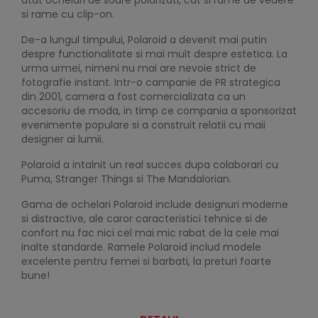
atat ochelari de soare polarizati, cat si rame de vedere
si rame cu clip-on.
De-a lungul timpului, Polaroid a devenit mai putin
despre functionalitate si mai mult despre estetica. La
urma urmei, nimeni nu mai are nevoie strict de
fotografie instant. Intr-o campanie de PR strategica
din 2001, camera a fost comercializata ca un
accesoriu de moda, in timp ce compania a sponsorizat
evenimente populare si a construit relatii cu maii
designer ai lumii.
Polaroid a intalnit un real succes dupa colaborari cu
Puma, Stranger Things si The Mandalorian.
Gama de ochelari Polaroid include designuri moderne
si distractive, ale caror caracteristici tehnice si de
confort nu fac nici cel mai mic rabat de la cele mai
inalte standarde. Ramele Polaroid includ modele
excelente pentru femei si barbati, la preturi foarte
bune!