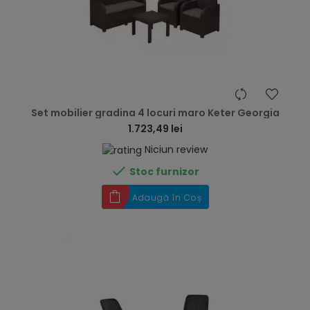
hea
Set mobilier gradina 4 locuri maro Keter Georgia
1.723,49 lei
Niciun review

Stoc furnizor
Adaugă în Coș