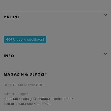

PAGINI
GDPR, acord cookie-uri

INFO
MAGAZIN & DEPOZIT
HOMEFIT SRL RO24842480
Adresă magazin:
Șoseaua Gheorghe Ionescu-Sisești nr. 226
Sector 1, București, CP 013824