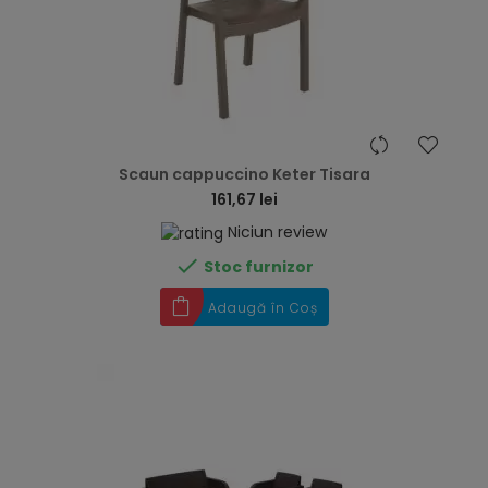
hea
Scaun cappuccino Keter Tisara
161,67 lei
Niciun review

Stoc furnizor
Adaugă în Coș