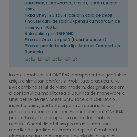
Raiffeisen, Card Avantaj, Star BT, Garanti, Alpha
Bank
Plata Oney în 3 sau 4 rate prin card de debit
(inclusiv card de salariu) pentru cumpărături de
minimum 450 lei.
Rate online prin TBI BANK
Plata cu Ordin de plată (transfer bancar)
Plata cu carduri cadou tip : Sodexo, Edenred, Up
Romania
In cazul mobilierului ONE BAR, componentele gonflabile
asigura simultan confort si mobilitate practica. ONE
BAR combina stilul de viata modern, designul excelent
si confortul cu mobilitatea si usurinta de manevrare a
unei perne de aer. Acest lucru face din ONE BAR o
inovatie unica, perfecta si pentru spatii inchise, si
pentru petreceri in aer liber. Fiecare element ONE BAR
poate fi instalat si umplut cu aer in doar cateva
minute. Cadrul din otel asigura stabilitatea unui
mobilier de gradina cu drepturi depline. Combinati
elementele intr-o dispunere flexibila de lounge, cu