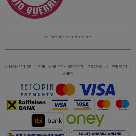
↩
Dreptul de retragere
©
HOMEFIT SRL
/
GRILL MARKET – SECRETUL GRĂTARULUI PERFECT!
/
ANPC