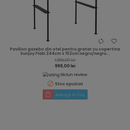
hea
Pavilion gazebo din otel pentru gratar cu copertina
Sunjoy Flaki 244cm x 152cm negru/negru...
1.385,00 lei
999,00 lei
Niciun review

Stoc epuizat
Adaugă în Coș