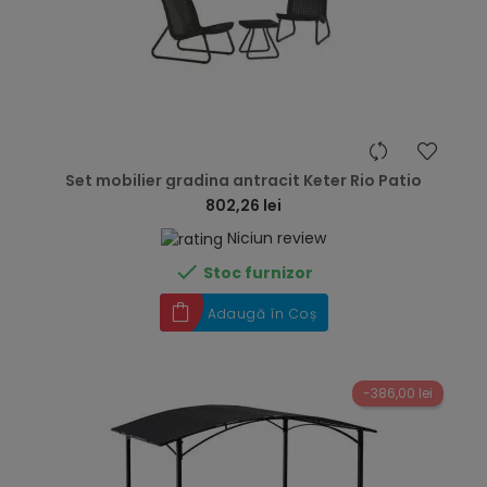
hea
Set mobilier gradina antracit Keter Rio Patio
802,26 lei
Niciun review

Stoc furnizor
Adaugă în Coș
-386,00 lei