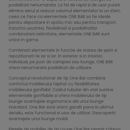
posibilitati nenumarate. La fel de rapid si de usor puteti
elimina aerul si reduce volumul elementelor la un sfert,
ceea ce face ca elementele ONE BAR sa fie ideale
pentru depozitare in spatiu mic sau pentru transport.
Datorita usurintei, flexibilitatii si posibilitatilor
combinatorii nelimitate, elementele ONE BAR sunt
unice in gama.
Combinati elementele in functie de starea de spirit si
repozitionati-le iar si iar. In exterior si in interior,
individual, pe post de canapea sau lounge, ONE BAR
ofera nenumarate posibilitati de utilizare.
Conceptul revolutionar de tip One Bar combina
confortul mobilierului tapitat cu flexibilitatea
mobilierului gonflabil. Cadrul tubular din otel sustine
elementele gonflabile si ofera mobilierului de tip
lounge avantajele ergonomice ale unui lounge
standard. One Bar este atent gandit pana la ultimul
detaliu, este functional si usor de utilizat. Descoperiti
avantajele unui lounge mobil.
Piesele de mobilier de tip Louge One Bar permit căteva