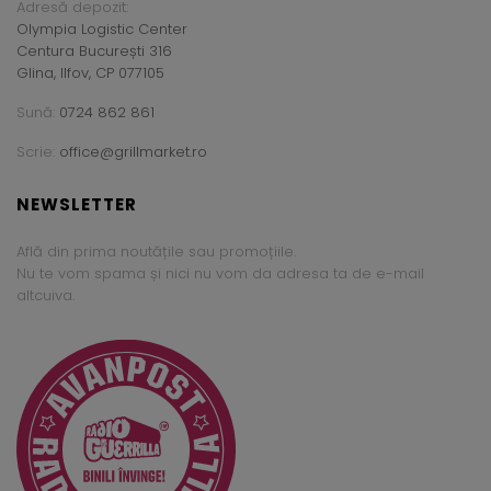
Adresă depozit:
Olympia Logistic Center
Centura București 316
Glina, Ilfov, CP 077105
Sună:
0724 862 861
Scrie:
office@grillmarket.ro
NEWSLETTER
Află din prima noutățile sau promoțiile.
Nu te vom spama și nici nu vom da adresa ta de e-mail
altcuiva.