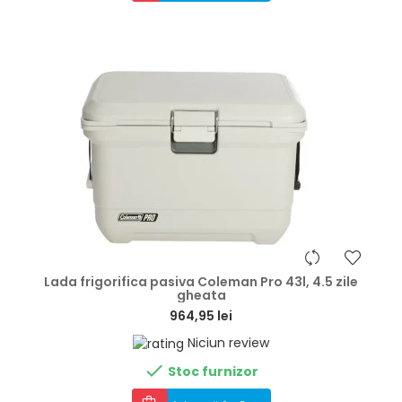
hea
Lada frigorifica pasiva Coleman Pro 43l, 4.5 zile
gheata
964,95 lei
Niciun review

Stoc furnizor