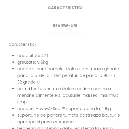
CARACTERISTICI
REVIEW-URI
Caracteristici:
capacitate:47 L
greutate: 5.9kg
capac si corp complet izolate, pastreaza gheata
pana la 5 zile la - temperaturi de pana la 90°F /
32 grade C
colturi tesite pentru o izolare optima pentru a
mentine alimentele si bauturile mai reci mai mult
timp
capacul Have-A-Seat™ suporta pana la 110kg
suporturile de pahare turnate pastreaza bauturile
aproape si previn varsarea
feroneria din otel inoxidabil rezistenta la rugina