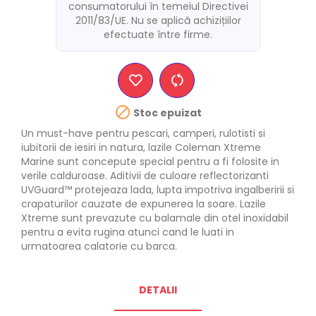
consumatorului în temeiul Directivei
2011/83/UE. Nu se aplică achizițiilor
efectuate între firme.

Stoc epuizat
Un must-have pentru pescari, camperi, rulotisti si
iubitorii de iesiri in natura, lazile Coleman Xtreme
Marine sunt concepute special pentru a fi folosite in
verile calduroase. Aditivii de culoare reflectorizanti
UVGuard™ protejeaza lada, lupta impotriva ingalberirii si
crapaturilor cauzate de expunerea la soare. Lazile
Xtreme sunt prevazute cu balamale din otel inoxidabil
pentru a evita rugina atunci cand le luati in
urmatoarea calatorie cu barca.
DETALII