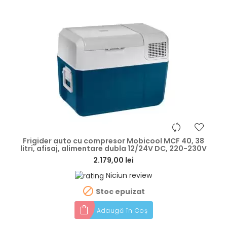
hea
Frigider auto cu compresor Mobicool MCF 40, 38
litri, afisaj, alimentare dubla 12/24V DC, 220-230V
2.179,00 lei
Niciun review

Stoc epuizat
Adaugă în Coș