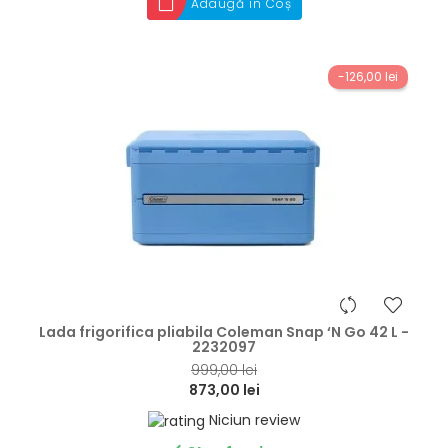
Adaugă în Coș
-126,00 lei
hea
Lada frigorifica pliabila Coleman Snap ‘N Go 42 L -
2232097
999,00 lei
873,00 lei
Niciun review