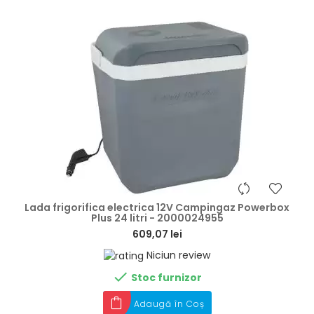
hea
Lada frigorifica electrica 12V Campingaz Powerbox
Plus 24 litri - 2000024955
609,07 lei
Niciun review

Stoc furnizor
Adaugă în Coș