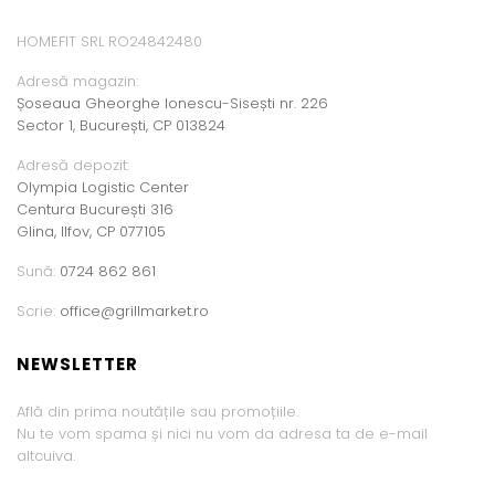
HOMEFIT SRL RO24842480
Adresă magazin:
Șoseaua Gheorghe Ionescu-Sisești nr. 226
Sector 1, București, CP 013824
Adresă depozit:
Olympia Logistic Center
Centura București 316
Glina, Ilfov, CP 077105
Sună:
0724 862 861
Scrie:
office@grillmarket.ro
NEWSLETTER
Află din prima noutățile sau promoțiile.
Nu te vom spama și nici nu vom da adresa ta de e-mail
altcuiva.