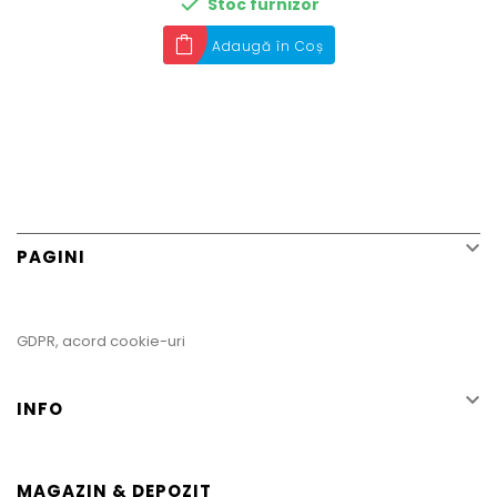

Stoc furnizor
Adaugă în Coș

PAGINI
GDPR, acord cookie-uri

INFO
MAGAZIN & DEPOZIT