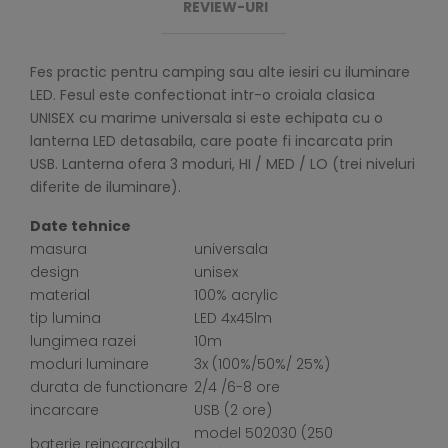
REVIEW-URI
Fes practic pentru camping sau alte iesiri cu iluminare
LED. Fesul este confectionat intr-o croiala clasica
UNISEX cu marime universala si este echipata cu o
lanterna LED detasabila, care poate fi incarcata prin
USB. Lanterna ofera 3 moduri, HI / MED / LO (trei niveluri
diferite de iluminare).
Date tehnice
masura
universala
design
unisex
material
100% acrylic
tip lumina
LED 4x45lm
lungimea razei
10m
moduri luminare
3x (100%/50%/ 25%)
durata de functionare
2/4 /6-8 ore
incarcare
USB (2 ore)
model 502030 (250
baterie reincarcabila