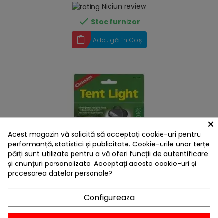
Niciun review

Stoc furnizor
Adaugă în Coș
×
Acest magazin vă solicită să acceptați cookie-uri pentru
performanță, statistici și publicitate. Cookie-urile unor terțe
părți sunt utilizate pentru a vă oferi funcții de autentificare
și anunțuri personalizate. Acceptați aceste cookie-uri și
procesarea datelor personale?
hea
Configureaza
Lampa pentru cort cu LED Coghlans
130,15 lei