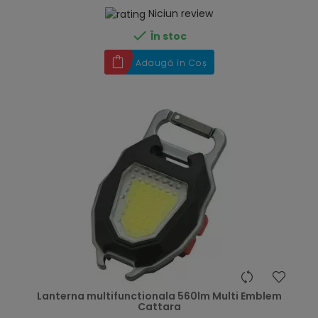
Niciun review

În stoc
Adaugă în Coș
hea
Lanterna multifunctionala 560lm Multi Emblem
Cattara