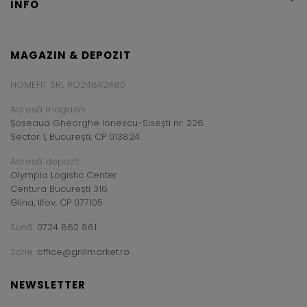
INFO
MAGAZIN & DEPOZIT
HOMEFIT SRL RO24842480
Adresă magazin:
Șoseaua Gheorghe Ionescu-Sisești nr. 226
Sector 1, București, CP 013824
Adresă depozit:
Olympia Logistic Center
Centura București 316
Glina, Ilfov, CP 077105
Sună:
0724 862 861
Scrie:
office@grillmarket.ro
NEWSLETTER