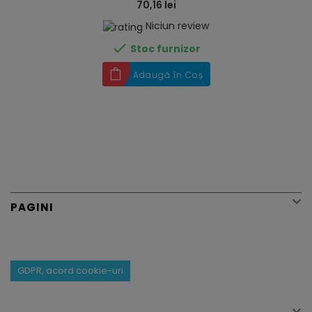
70,16 lei
Niciun review

Stoc furnizor
Adaugă în Coș

PAGINI
GDPR, acord cookie-uri
