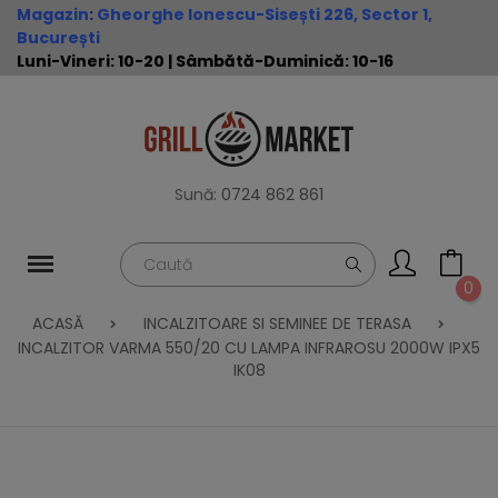
Magazin
:
Gheorghe Ionescu-Sisești 226, Sector 1,
București
Luni-Vineri: 10-20 | Sâmbătă-Duminică: 10-16
Sună:
0724 862 861
0
ACASĂ
INCALZITOARE SI SEMINEE DE TERASA
INCALZITOR VARMA 550/20 CU LAMPA INFRAROSU 2000W IPX5
IK08