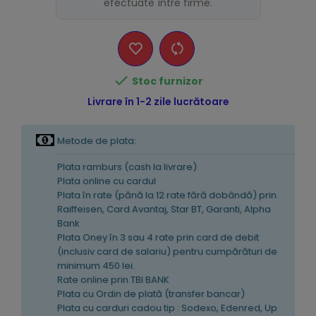
efectuate între firme.

Stoc furnizor
Livrare în 1-2 zile lucrătoare
Metode de plata:
Plata ramburs (cash la livrare)
Plata online cu cardul
Plata în rate (pănă la 12 rate fără dobândă) prin
Raiffeisen, Card Avantaj, Star BT, Garanti, Alpha
Bank
Plata Oney în 3 sau 4 rate prin card de debit
(inclusiv card de salariu) pentru cumpărături de
minimum 450 lei.
Rate online prin TBI BANK
Plata cu Ordin de plată (transfer bancar)
Plata cu carduri cadou tip : Sodexo, Edenred, Up