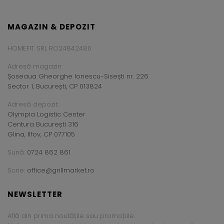
MAGAZIN & DEPOZIT
HOMEFIT SRL RO24842480
Adresă magazin:
Șoseaua Gheorghe Ionescu-Sisești nr. 226
Sector 1, București, CP 013824
Adresă depozit:
Olympia Logistic Center
Centura București 316
Glina, Ilfov, CP 077105
Sună:
0724 862 861
Scrie:
office@grillmarket.ro
NEWSLETTER
Află din prima noutățile sau promoțiile.