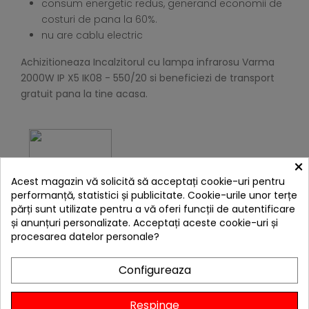
consum energetic redus, generand economii de
costuri de pana la 60%.
nu are cablu electric
Achizitioneaza Incalzitorul cu lampa infrarosu Varma
2000W IP X5 IK08 - 550/20 si beneficiezi de transport
gratuit pana la tine acasa.
×
Acest magazin vă solicită să acceptați cookie-uri pentru
performanță, statistici și publicitate. Cookie-urile unor terțe
părți sunt utilizate pentru a vă oferi funcții de autentificare
Mai multe informatii despre incalzitoarele pentru
și anunțuri personalizate. Acceptați aceste cookie-uri și
terase puteti gasi in articolul: Ofera caldura si
procesarea datelor personale?
ambianta terasei restaurantului in sezonul rece
cu incalzitoarele cu infrarosu
Configureaza
4 ALTE PRODUSE IN ACEEASI
CATEGORIE:
Respinge