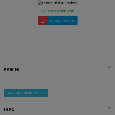
Niciun review

Stoc furnizor
Adaugă în Coș

PAGINI
GDPR, acord cookie-uri

INFO