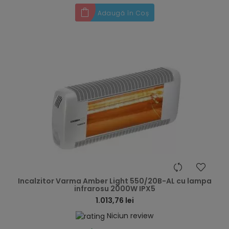
Adaugă în Coș
hea
Incalzitor Varma Amber Light 550/20B-AL cu lampa
infrarosu 2000W IPX5
1.013,76 lei
Niciun review