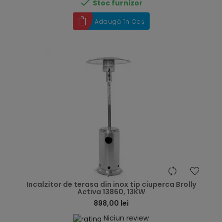

Stoc furnizor
Adaugă în Coș
hea
Incalzitor de terasa din inox tip ciuperca Brolly
Activa 13860, 13KW
898,00 lei
Niciun review