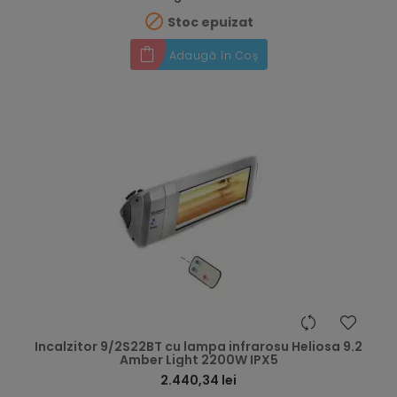

Stoc epuizat
Adaugă în Coș
hea
Incalzitor 9/2S22BT cu lampa infrarosu Heliosa 9.2
Amber Light 2200W IPX5
2.440,34 lei