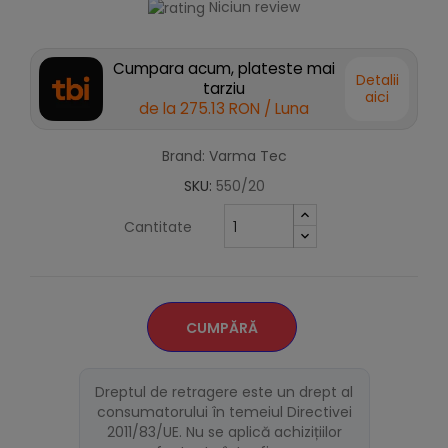
Niciun review
Cumpara acum, plateste mai
Detalii
tarziu
aici
de la
275.13 RON
/ Luna
Brand: Varma Tec
SKU:
550/20
Cantitate
CUMPĂRĂ
Dreptul de retragere este un drept al
consumatorului în temeiul Directivei
2011/83/UE. Nu se aplică achizițiilor