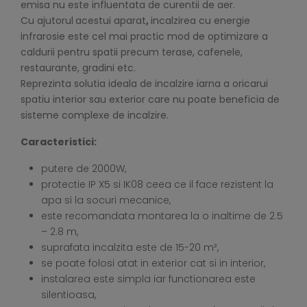
emisa nu este influentata de curentii de aer.
Cu ajutorul
acestui aparat
,
incalzirea cu energie
infrarosie este cel mai practic mod de optimizare a
caldurii pentru spatii precum terase, cafenele,
restaurante, gradini etc.
Reprezinta solutia ideala de incalzire iarna a oricarui
spatiu interior sau exterior care nu poate beneficia de
sisteme complexe de incalzire.
Caracteristici:
putere de 2000W,
protectie IP X5 si IK08 ceea ce il face rezistent la
apa si la socuri mecanice,
este recomandata montarea la o inaltime de 2.5
– 2.8 m,
suprafata incalzita este de 15-20 m²,
se poate folosi atat in exterior cat si in interior,
instalarea este simpla iar functionarea este
silentioasa,