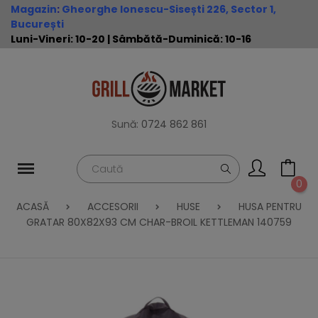
Magazin
:
Gheorghe Ionescu-Sisești 226, Sector 1,
București
Luni-Vineri: 10-20 | Sâmbătă-Duminică: 10-16
Sună:
0724 862 861
0
ACASĂ
ACCESORII
HUSE
HUSA PENTRU
GRATAR 80X82X93 CM CHAR-BROIL KETTLEMAN 140759