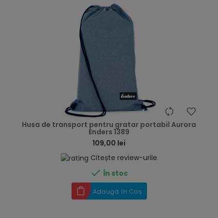
hea
Husa de transport pentru gratar portabil Aurora
Enders 1389
109,00 lei
Citește review-urile

În stoc
Adaugă în Coș