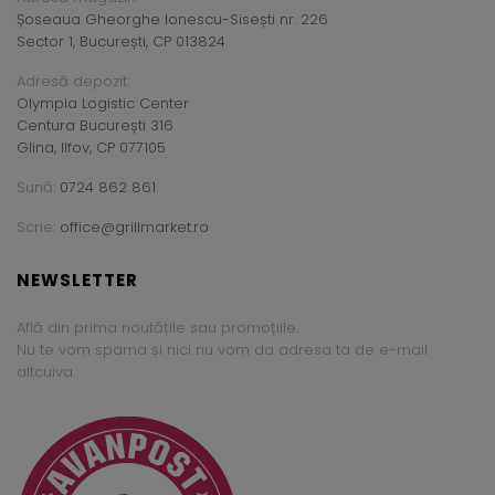
Șoseaua Gheorghe Ionescu-Sisești nr. 226
Sector 1, București, CP 013824
Adresă depozit:
Olympia Logistic Center
Centura București 316
Glina, Ilfov, CP 077105
Sună:
0724 862 861
Scrie:
office@grillmarket.ro
NEWSLETTER
Află din prima noutățile sau promoțiile.
Nu te vom spama și nici nu vom da adresa ta de e-mail
altcuiva.