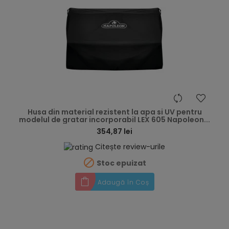
hea
Husa din material rezistent la apa si UV pentru
modelul de gratar incorporabil LEX 605 Napoleon...
354,87 lei
Citește review-urile

Stoc epuizat
Adaugă în Coș