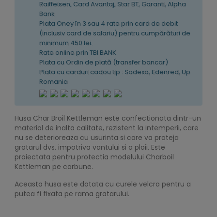
Raiffeisen, Card Avantaj, Star BT, Garanti, Alpha
Bank
Plata Oney în 3 sau 4 rate prin card de debit
(inclusiv card de salariu) pentru cumpărături de
minimum 450 lei.
Rate online prin TBI BANK
Plata cu Ordin de plată (transfer bancar)
Plata cu carduri cadou tip : Sodexo, Edenred, Up
Romania
Husa Char Broil Kettleman este confectionata dintr-un
material de inalta calitate, rezistent la intemperii, care
nu se deterioreaza cu usurinta si care va proteja
gratarul dvs. impotriva vantului si a ploii. Este
proiectata pentru protectia modelului Charboil
Kettleman pe carbune.
Aceasta husa este dotata cu curele velcro pentru a
putea fi fixata pe rama gratarului.