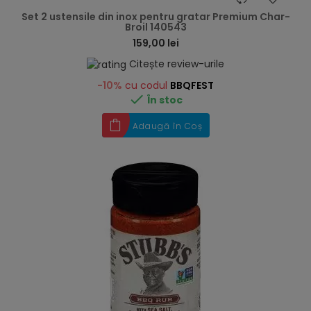
Set 2 ustensile din inox pentru gratar Premium Char-
Broil 140543
159,00 lei
Citește review-urile
-10%
cu codul
BBQFEST

În stoc
Adaugă în Coș