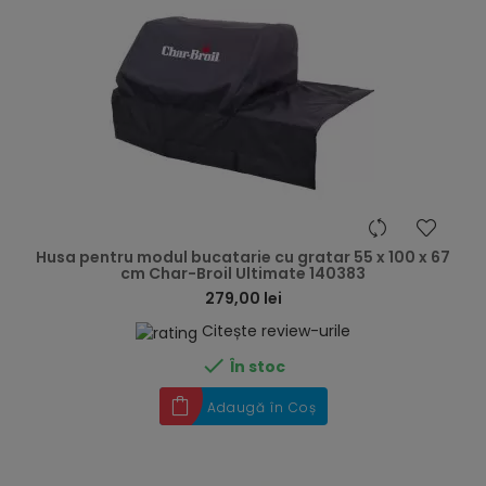
hea
Husa pentru modul bucatarie cu gratar 55 x 100 x 67
cm Char-Broil Ultimate 140383
279,00 lei
Citește review-urile

În stoc
Adaugă în Coș