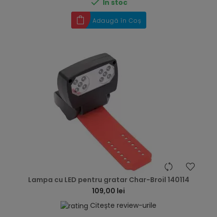

În stoc
Adaugă în Coș
hea
Lampa cu LED pentru gratar Char-Broil 140114
109,00 lei
Citește review-urile