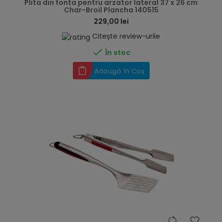
Plita din fonta pentru arzator lateral 37 x 26 cm
Char-Broil Plancha 140515
229,00 lei
Citește review-urile

În stoc
Adaugă în Coș
hea