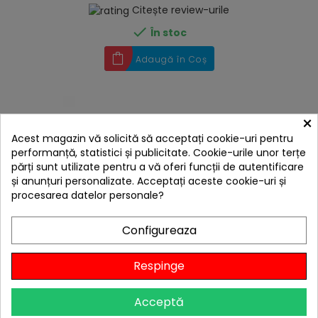
Citește review-urile

În stoc
Adaugă în Coș
×
Acest magazin vă solicită să acceptați cookie-uri pentru
performanță, statistici și publicitate. Cookie-urile unor terțe
părți sunt utilizate pentru a vă oferi funcții de autentificare
și anunțuri personalizate. Acceptați aceste cookie-uri și
procesarea datelor personale?
Configureaza
Respinge
hea
Husa pentru modul bucatarie 52 x 128 x 64 cm Char-
Acceptă
Broil Entertainment 140382