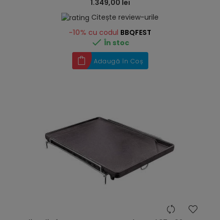
1.349,00 lei
Citește review-urile
-10%
cu codul
BBQFEST

În stoc
Adaugă în Coș
hea