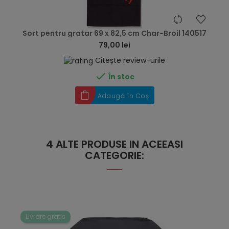
hea
Sort pentru gratar 69 x 82,5 cm Char-Broil 140517
79,00 lei
Citește review-urile

În stoc
Adaugă în Coș
4 ALTE PRODUSE IN ACEEASI
CATEGORIE:
Livrare gratis