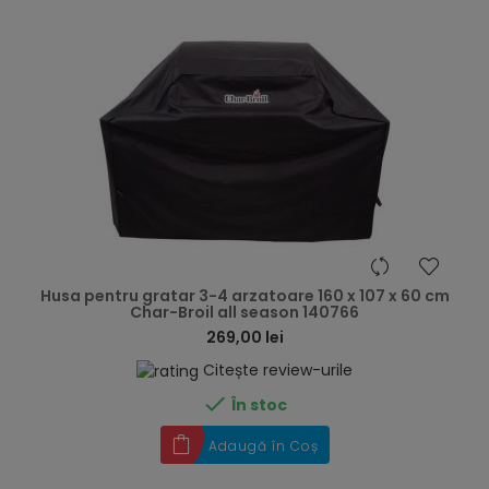
hea
Husa pentru gratar 3-4 arzatoare 160 x 107 x 60 cm
Char-Broil all season 140766
269,00 lei
Citește review-urile

În stoc
Adaugă în Coș