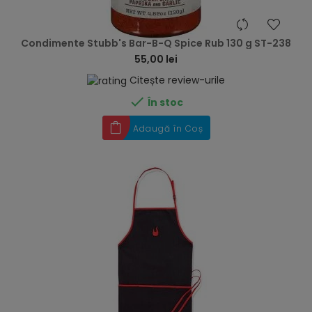
hea
Condimente Stubb's Bar-B-Q Spice Rub 130 g ST-238
55,00 lei
Citește review-urile

În stoc
Adaugă în Coș