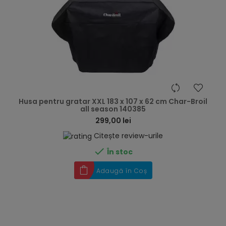
hea
Husa pentru gratar XXL 183 x 107 x 62 cm Char-Broil
all season 140385
299,00 lei
Citește review-urile

În stoc
Adaugă în Coș