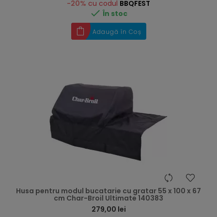
-20%
cu codul
BBQFEST

În stoc
Adaugă în Coș
hea
Husa pentru modul bucatarie cu gratar 55 x 100 x 67
cm Char-Broil Ultimate 140383
279,00 lei