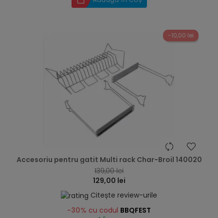
-10,00 lei
hea
Accesoriu pentru gatit Multi rack Char-Broil 140020
139,00 lei
129,00 lei
Citește review-urile
-30%
cu codul
BBQFEST