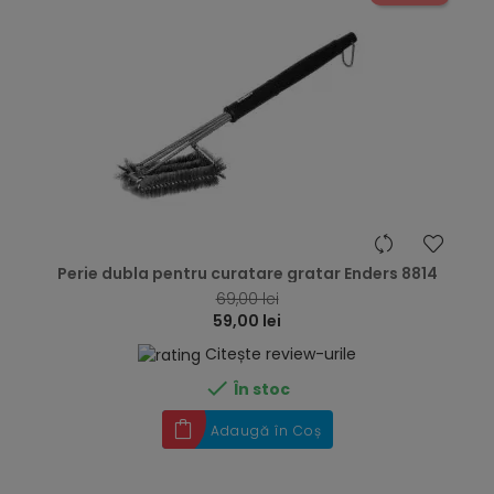
hea
Perie dubla pentru curatare gratar Enders 8814
69,00 lei
59,00 lei
Citește review-urile

În stoc
Adaugă în Coș