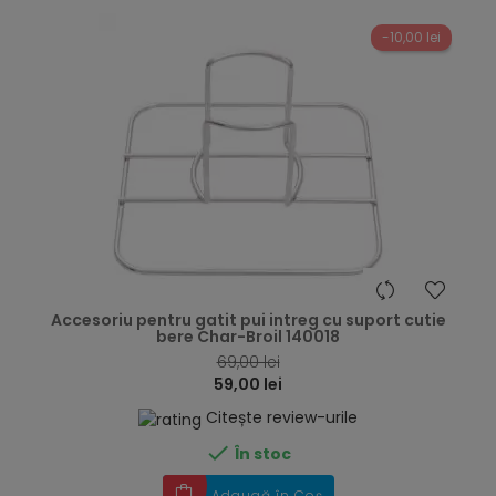
-10,00 lei
hea
Accesoriu pentru gatit pui intreg cu suport cutie
bere Char-Broil 140018
69,00 lei
59,00 lei
Citește review-urile

În stoc
Adaugă în Coș