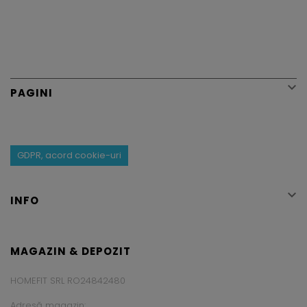

PAGINI
GDPR, acord cookie-uri

INFO
MAGAZIN & DEPOZIT
HOMEFIT SRL RO24842480
Adresă magazin: