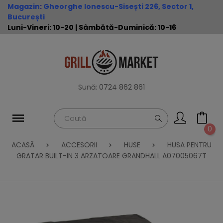
Magazin
:
Gheorghe Ionescu-Sisești 226, Sector 1,
București
Luni-Vineri: 10-20 | Sâmbătă-Duminică: 10-16
Sună:
0724 862 861
0
ACASĂ
ACCESORII
HUSE
HUSA PENTRU
GRATAR BUILT-IN 3 ARZATOARE GRANDHALL A07005067T