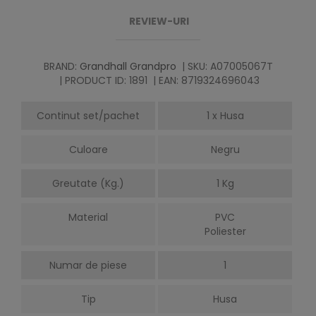
REVIEW-URI
BRAND:
Grandhall Grandpro
| SKU: A07005067T
| PRODUCT ID: 1891
| EAN: 8719324696043
Continut set/pachet
1 x Husa
Culoare
Negru
Greutate (Kg.)
1 Kg
Material
PVC
Poliester
Numar de piese
1
Tip
Husa