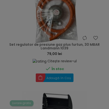
hea
Set regulator de presiune gaz plus furtun, 30 MBAR
Landmann 1039
79,00 lei
Citește review-ul

În stoc
Adaugă în Coș
Livrare gratis