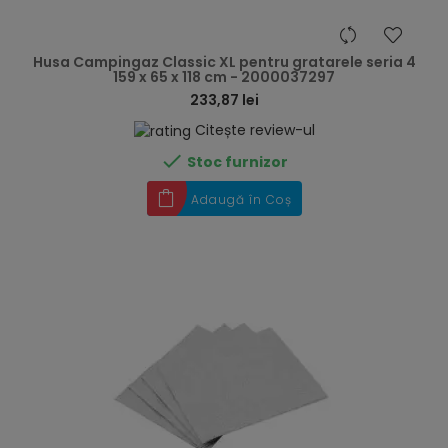
hea
Husa Campingaz Classic XL pentru gratarele seria 4
159 x 65 x 118 cm - 2000037297
233,87 lei
Citește review-ul

Stoc furnizor
Adaugă în Coș