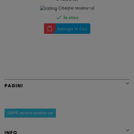
Citește review-ul

În stoc
Adaugă în Coș

PAGINI
GDPR, acord cookie-uri

INFO