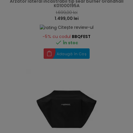
Arzator lateral incastrabil tip sear burner Grandhall
K01000195A
1.699,00 lei
1.499,00 lei
Citește review-ul
-5%
cu codul
BBQFEST

În stoc
Adaugă în Coș