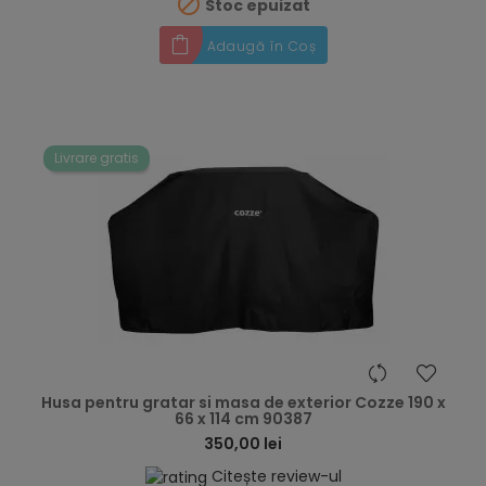

Stoc epuizat
Adaugă în Coș
Livrare gratis
hea
Husa pentru gratar si masa de exterior Cozze 190 x
66 x 114 cm 90387
350,00 lei
Citește review-ul