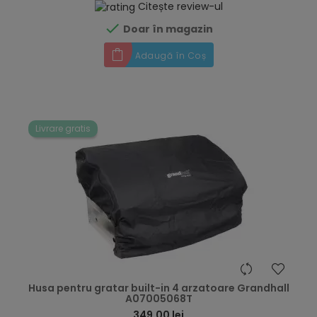
Citește review-ul

Doar în magazin
Adaugă în Coș
Livrare gratis
hea
Husa pentru gratar built-in 4 arzatoare Grandhall
A07005068T
349,00 lei