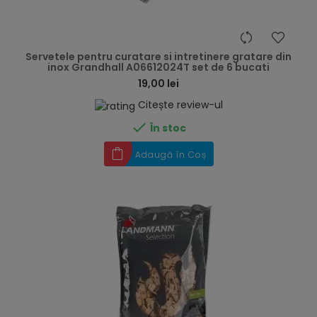
hea
Servetele pentru curatare si intretinere gratare din
inox Grandhall A06612024T set de 6 bucati
19,00 lei
Citește review-ul

În stoc
Adaugă în Coș