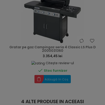
hea
Gratar pe gaz Campingaz seria 4 Classic LS Plus D
2000031360
3.354,45 lei
Citește review-ul

Stoc furnizor
Adaugă în Coș
4 ALTE PRODUSE IN ACEEASI