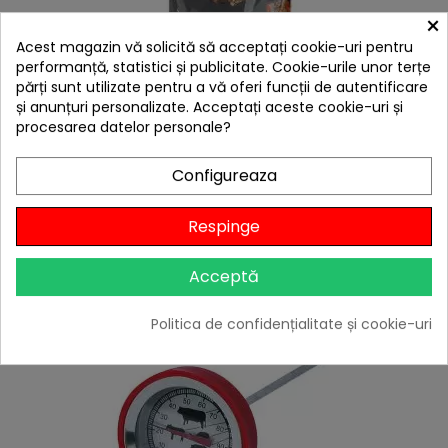
×
Acest magazin vă solicită să acceptați cookie-uri pentru
performanță, statistici și publicitate. Cookie-urile unor terțe
hea
părți sunt utilizate pentru a vă oferi funcții de autentificare
Aschii afumare lemn de mar 500 grame Landmann
și anunțuri personalizate. Acceptați aceste cookie-uri și
16304
procesarea datelor personale?
59,00 lei
Citește review-ul
Configureaza

În stoc
Respinge
Adaugă în Coș
Acceptă
-7,00 lei
Politica de confidențialitate și cookie-uri