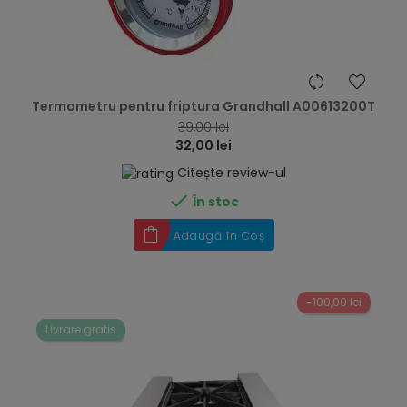
hea
Termometru pentru friptura Grandhall A00613200T
39,00 lei
32,00 lei
Citește review-ul

În stoc
Adaugă în Coș
-100,00 lei
Livrare gratis