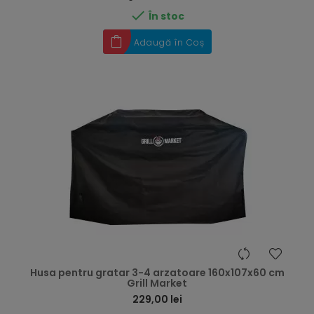

În stoc
Adaugă în Coș
hea
Husa pentru gratar 3-4 arzatoare 160x107x60 cm
Grill Market
229,00 lei