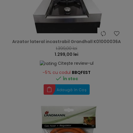
hea
Arzator lateral incastrabil Grandhall K01000036A
1.399,00 lei
1.299,00 lei
Citește review-ul
-5%
cu codul
BBQFEST

În stoc
Adaugă în Coș