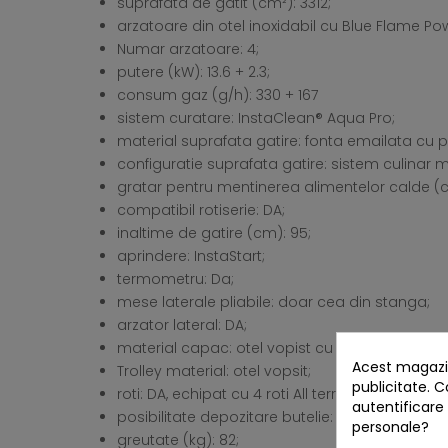
suprafata de gatit (cm²): 3312;
arzatoare din otel inoxidabil cu Blue Flame Po
Numar arzatoare: 4;
putere (kW): 13.6 + 2.3;
consum gaz (g/h): 330 + 167
sistem curatare: InstaClean® Aqua Pro;
material suprafata gatire: fonta emailata cu p
configuratie suprafata gatire: sistem culinar mo
gratar pentru mentinerea alimentelor calde (cm)
compatibil rotiserie: DA;
inaltime de gatire (cm): 95;
aprindere: InstaStart;
termometru: Da;
mese laterale pliabile: doar cea din stanga;
arzator lateral: DA;
material capac: otel vopist cu aluminiu vopsit
Acest magazin
Trolley material: otel vopsit;
publicitate. C
roti: DA, echipat cu 4 roti All terrain;
autentificare
posibilitate depozitare butelie: 13 kg;
personale?
greutate (kg): 82;