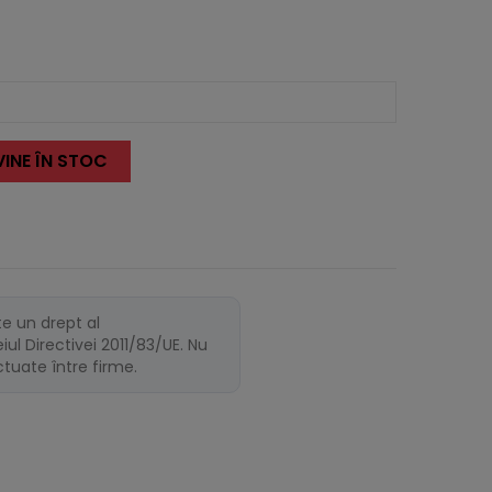
INE ÎN STOC
te un drept al
ul Directivei 2011/83/UE. Nu
ectuate între firme.