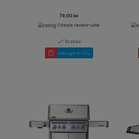
79,00 lei
Citește review-urile

În stoc
Adaugă în Coș