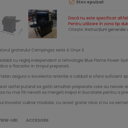

Stoc epuizat
Dacă nu este specificat altfel,
Pentru utilizare în zona tip du
Citește:
Instrucțiuni generale u
ajutorul gratarului Campingaz seria 4 Onyx S
oxidabil cu reglaj independent si tehnologie Blue Flame Power S
ca a flacarilor in timpul prepararii.
lan asigura o excelenta retentie a caldurii si ofera suficient sp
arat astfel putand sa gatiti simultan preparate care au nevoie de 
 sa nu mai fiti nevoiti sa mergeti inapoi in bucatarie pentru a pr
emului inovator culinar modular, cu acest gratar nicio zi nu va sema
VIEW-URI
ACCESORII