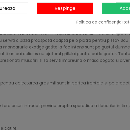
x 150;
gureaza
Respinge
Acc
21;
Politica de confidențialitat
tui sistem inovator. Pur si simplu scoateti inelul interior al gratar
 serviti o pizza proaspata coapta pe o piatra pentru pizza? Sau sa
 mancarurile exotige gatite la foc intens sunt pe gustul dumnea
ti un pui delicios cu ajutorul grillului pentru pui la gratar. Toa
presionati musafirii si sa serviti impreuna o masa bogata si diver
 pentru colectarea grasimii sunt in partea frontala si pe dreapt
ra arsuri intrucat previne eruptia sporadica a flacarilor in timpu
 gatire;