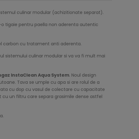
u sistemul culinar modular (achizitionate separat).
r-o tigaie pentru paella non aderenta autentic
el carbon cu tratament anti aderenta.
rul sistemului culinar modular si va va fi mult mai
ngaz InstaClean Aqua System
. Noul design
butoane. Tava se umple cu apa si are rolul de a
gurata cu dop cu vasul de colectare cu capacitate
t cu un filtru care separa grasimile dense astfel
la.