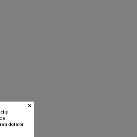
×
i și
 de
area datelor