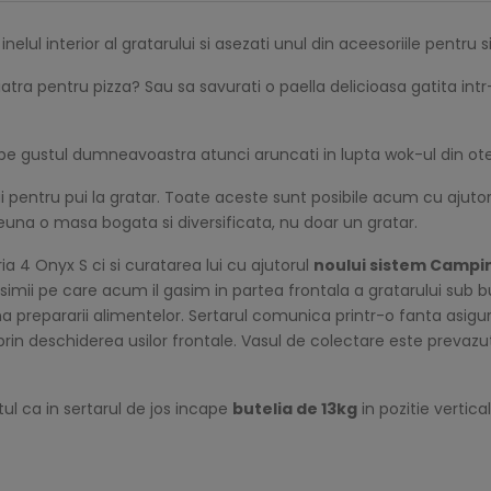
inelul interior al gratarului si asezati unul din aceesoriile pentr
atra pentru pizza? Sau sa savurati o paella delicioasa gatita int
 pe gustul dumneavoastra atunci aruncati in lupta wok-ul din ot
ului pentru pui la gratar. Toate aceste sunt posibile acum cu ajuto
reuna o masa bogata si diversificata, nu doar un gratar.
a 4 Onyx S ci si curatarea lui cu ajutorul
noului sistem Campi
simii pe care acum il gasim in partea frontala a gratarului sub 
urma prepararii alimentelor. Sertarul comunica printr-o fanta asi
prin deschiderea usilor frontale. Vasul de colectare este prevazu
l ca in sertarul de jos incape
butelia de 13kg
in pozitie vertica