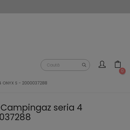
0
4 ONYX S - 2000037288
 Campingaz seria 4
0037288