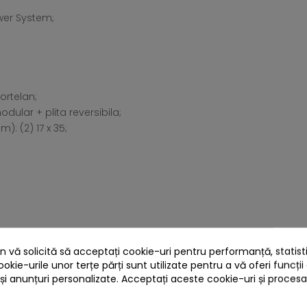
wer System;
ortelan;
dular + plita reversibila;
: (2) 17 x 35;
;
 vă solicită să acceptați cookie-uri pentru performanță, statistic
ookie-urile unor terțe părți sunt utilizate pentru a vă oferi funcții
 și anunțuri personalizate. Acceptați aceste cookie-uri și proces