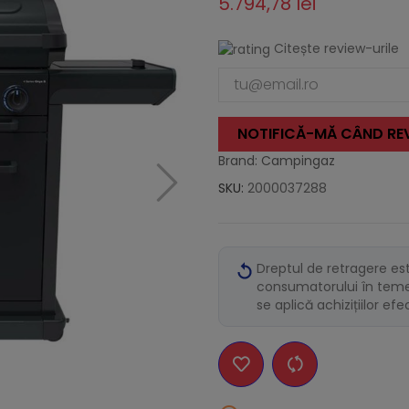
5.794,78 lei
Citește review-urile
NOTIFICĂ-MĂ CÂND REV
Brand: Campingaz
SKU:
2000037288
Dreptul de retragere es
consumatorului în temei
se aplică achizițiilor ef