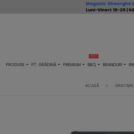
Magazin
:
Gheorghe Io
Luni-Vineri: 10-20 |
FEST
PRODUSE
PT. GRĂDINĂ
PREMIUM
BBQ
BRANDURI
I
ACASĂ
GRATARE