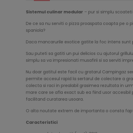
Sistemul culinar modular
– pur si simplu scoateti 
De ce sa nu serviti o pizza proaspata coapta pe o pi
spaniola?
Daca mancarurile exotice gatite la foc intens sunt
Sau puteti sa gatiti un pui delicios cu ajutorul grill
simplu sa va impresionati musafirii si sa serviti imp
Nu doar gatitul este facil cu gratarul Campingaz seri
permite accesul rapid la sertarul de colectare a gra
colecta si raci in prealabil grasimea rezultata in 
mare care se afla exact sub ea fiind usor accesibil 
facilitand curatarea usoara.
O alta noutate extrem de importanta o consta faptu
Caracteristici