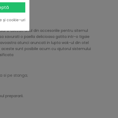
eptă
e și cookie-uri
ului si asezati unul din accesoriile pentru sitemul
 savurati o paella delicioasa gatita intr-o tigaie
voastra atunci aruncati in lupta wok-ul din otel
te aceste sunt posibile acum cu ajutorul sistemului
sificata
a si pe stanga;
l prepararii.