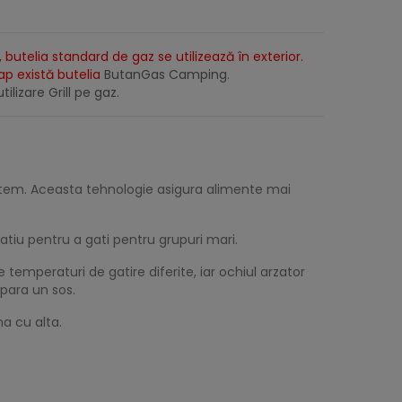
 butelia standard de gaz se utilizează în exterior.
lap există butelia
ButanGas Camping
.
tilizare Grill pe gaz.
ystem. Aceasta tehnologie asigura alimente mai
atiu pentru a gati pentru grupuri mari.
temperaturi de gatire diferite, iar ochiul arzator
epara un sos.
na cu alta.