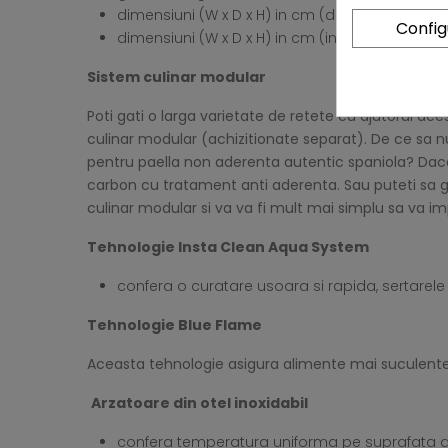
dimensiuni (W x D x H) in cm (deschis): 157 x 70 
Confi
dimensiuni (W x D x H) in cm (inchis): 135 x 64 x 1
Sistem culinar modular
Poti gati o larga varietate de retete cu ajutorul aces
culinar modular (achizitionate separat). De ce sa nu
pentru paella non aderenta autentic spaniola? Daca
carbon cu tratament anti aderenta. Sau puteti sa gati
culinar modular si va va fi mult mai simplu sa va im
Tehnologie Insta Clean Aqua System
confera o curatare usoara si rapida, sertarele
Tehnologie Blue Flame
Aceasta tehnologie asigura alimente mai suculente fa
Arzatoare din otel inoxidabil
confera temperatura uniforma pe suprafata de