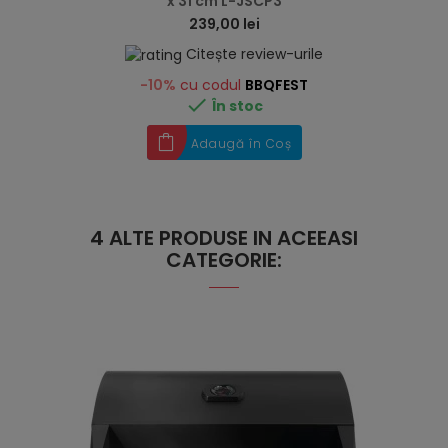
x 31 cm L-JSCP3
239,00 lei
Citește review-urile
-10%
cu codul
BBQFEST

În stoc
Adaugă în Coș
4 ALTE PRODUSE IN ACEEASI
CATEGORIE: