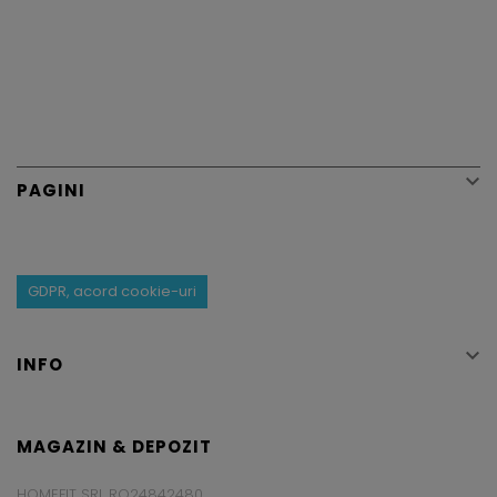

PAGINI
GDPR, acord cookie-uri

INFO
MAGAZIN & DEPOZIT
HOMEFIT SRL RO24842480