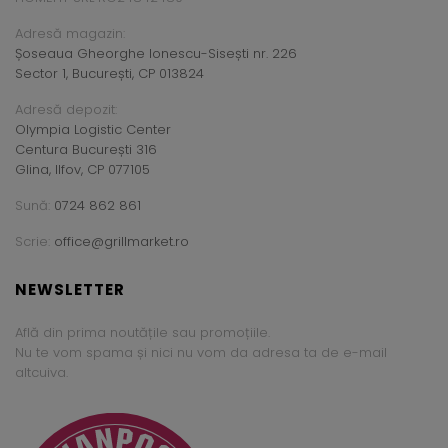
Adresă magazin:
Șoseaua Gheorghe Ionescu-Sisești nr. 226
Sector 1, București, CP 013824
Adresă depozit:
Olympia Logistic Center
Centura București 316
Glina, Ilfov, CP 077105
Sună:
0724 862 861
Scrie:
office@grillmarket.ro
NEWSLETTER
Află din prima noutățile sau promoțiile.
Nu te vom spama și nici nu vom da adresa ta de e-mail
altcuiva.