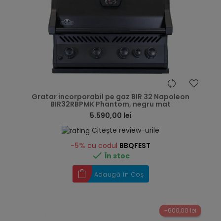
hea
Gratar incorporabil pe gaz BIR 32 Napoleon
BIR32RBPMK Phantom, negru mat
5.590,00 lei
Citește review-urile
-5%
cu codul
BBQFEST

În stoc
Adaugă în Coș
-600,00 lei