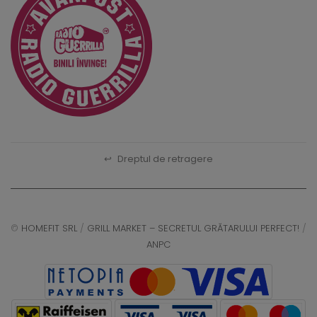
↩
Dreptul de retragere
©
HOMEFIT SRL
/
GRILL MARKET – SECRETUL GRĂTARULUI PERFECT!
/
ANPC