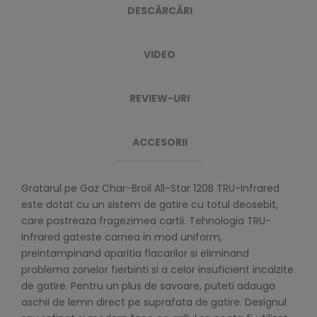
DESCĂRCĂRI
VIDEO
REVIEW-URI
ACCESORII
Gratarul pe Gaz Char-Broil All-Star 120B TRU-Infrared
este dotat cu un sistem de gatire cu totul deosebit,
care pastreaza fragezimea cartii. Tehnologia TRU-
Infrared gateste carnea in mod uniform,
preintampinand aparitia flacarilor si eliminand
problema zonelor fierbinti si a celor insuficient incalzite
de gatire. Pentru un plus de savoare, puteti adauga
aschii de lemn direct pe suprafata de gatire. Designul