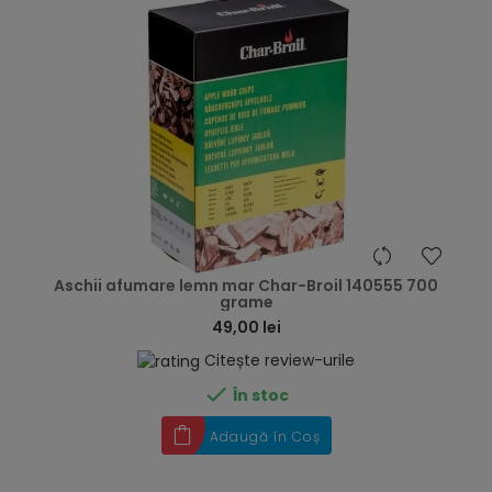
hea
Aschii afumare lemn mar Char-Broil 140555 700
grame
49,00 lei
Citește review-urile

În stoc
Adaugă în Coș