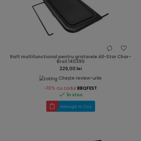
hea
Raft multifunctional pentru gratarele All-Star Char-
Broil 140390
229,00 lei
Citește review-urile
-10%
cu codul
BBQFEST

În stoc
Adaugă în Coș