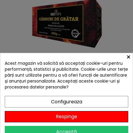
×
hea
Acest magazin vă solicită să acceptați cookie-uri pentru
Carbune de gratar 10 kg brichete din rumegus Bioten
performanță, statistici și publicitate. Cookie-urile unor terțe
159,00 lei
părți sunt utilizate pentru a vă oferi funcții de autentificare
Citește review-urile
și anunțuri personalizate. Acceptați aceste cookie-uri și
procesarea datelor personale?

În stoc
Configureaza
Adaugă în Coș
Respinge
Acceptă