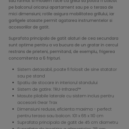
sau rafinat si modern face ca grillul sa poata fi utilizat
pe balconul oricarui apartament sau pe o terasa de
mici dimensiuni; rotile asigura mobilitatea grillului, iar
garligele atasate permit agatarea instrumentelor si
accesoriilor de gatit.
Suprafata principala de gatit alaturi de cea secundara
sunt optime pentru a va bucura de un gratar in cercul
restrans de prieteni, permitand, de exemplu, frigerea
concomitenta a 6 fripturi.
Sistem detasabil, poate fi folosit de sine statator
sau pe stand
Spatiu de stocare in interiorul standului
Sistem de gatire: TRU-Infrared™
Masute pliabile laterale cu sistem inclus pentru
accesorii Gear Trax
Dimensiuni reduse, eficienta maxima - perfect
pentru terasa sau balcon: 101 x 65 x 110 cm
Suprafata principala de gatit de 45 cm diametru