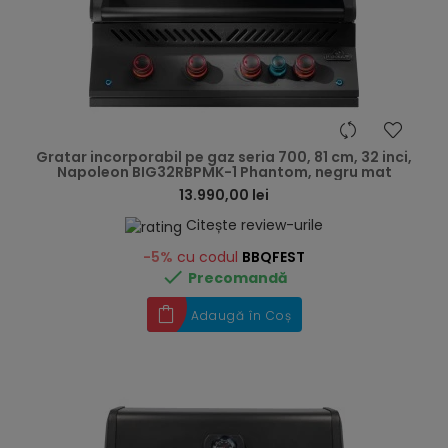
hea
Gratar incorporabil pe gaz seria 700, 81 cm, 32 inci,
Napoleon BIG32RBPMK-1 Phantom, negru mat
13.990,00 lei
Citește review-urile
-5%
cu codul
BBQFEST

Precomandă
Adaugă în Coș