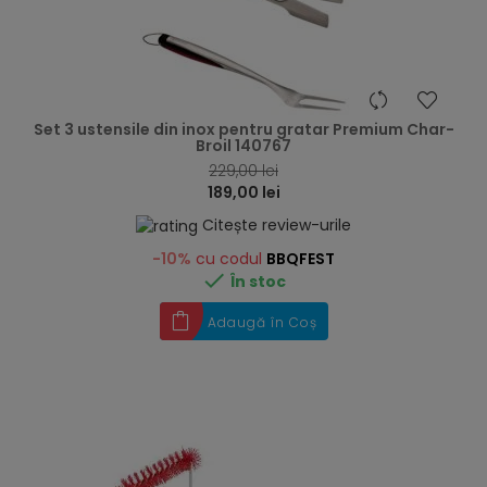
hea
Set 3 ustensile din inox pentru gratar Premium Char-
Broil 140767
229,00 lei
189,00 lei
Citește review-urile
-10%
cu codul
BBQFEST

În stoc
Adaugă în Coș