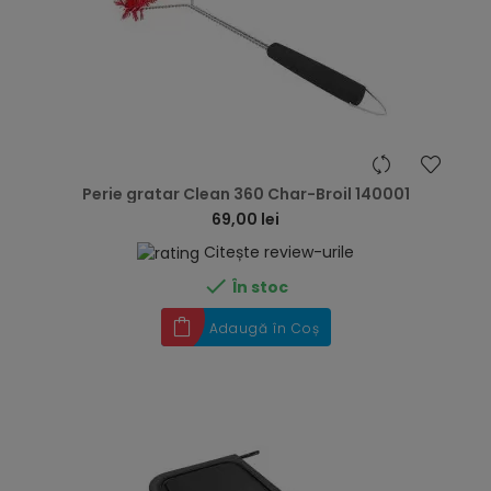
hea
Perie gratar Clean 360 Char-Broil 140001
69,00 lei
Citește review-urile

În stoc
Adaugă în Coș