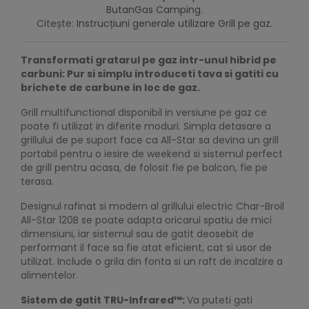
ButanGas Camping
.
Citește:
Instrucțiuni generale utilizare Grill pe gaz.
Transformati gratarul pe gaz intr-unul hibrid pe
carbuni: Pur si simplu introduceti tava si gatiti cu
brichete de carbune in loc de gaz.
Grill multifunctional disponibil in versiune pe gaz ce
poate fi utilizat in diferite moduri. Simpla detasare a
grillului de pe suport face ca All-Star sa devina un grill
portabil pentru o iesire de weekend si sistemul perfect
de grill pentru acasa, de folosit fie pe balcon, fie pe
terasa.
Designul rafinat si modern al grillului electric Char-Broil
All-Star 120B se poate adapta oricarui spatiu de mici
dimensiuni, iar sistemul sau de gatit deosebit de
performant il face sa fie atat eficient, cat si usor de
utilizat. Include o grila din fonta si un raft de incalzire a
alimentelor.
Sistem de gatit TRU-Infrared™:
Va puteti gati