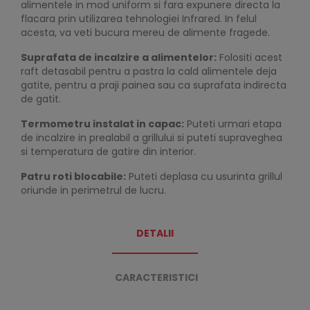
alimentele in mod uniform si fara expunere directa la
flacara prin utilizarea tehnologiei Infrared. In felul
acesta, va veti bucura mereu de alimente fragede.
Suprafata de incalzire a alimentelor:
Folositi acest
raft detasabil pentru a pastra la cald alimentele deja
gatite, pentru a praji painea sau ca suprafata indirecta
de gatit.
Termometru instalat in capac:
Puteti urmari etapa
de incalzire in prealabil a grillului si puteti supraveghea
si temperatura de gatire din interior.
Patru roti blocabile:
Puteti deplasa cu usurinta grillul
oriunde in perimetrul de lucru.
DETALII
CARACTERISTICI