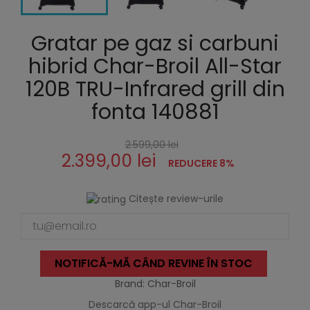
Gratar pe gaz si carbuni
hibrid Char-Broil All-Star
120B TRU-Infrared grill din
fonta 140881
2.599,00 lei
2.399,00 lei
REDUCERE 8%
Citește review-urile
NOTIFICĂ-MĂ CÂND REVINE ÎN STOC
Brand: Char-Broil
Descarcă app-ul Char-Broil