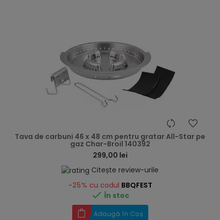
hea
Tava de carbuni 46 x 48 cm pentru gratar All-Star pe
gaz Char-Broil 140392
299,00 lei
Citește review-urile
-25%
cu codul
BBQFEST

În stoc
Adaugă în Coș