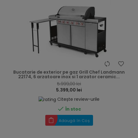
hea
Bucatarie de exterior pe gaz Grill Chef Landmann
22174, 6 arzatoare inox si 1 arzator ceramic...
5.999,00 lei
5.399,00 lei
Citește review-urile

În stoc
Adaugă în Coș