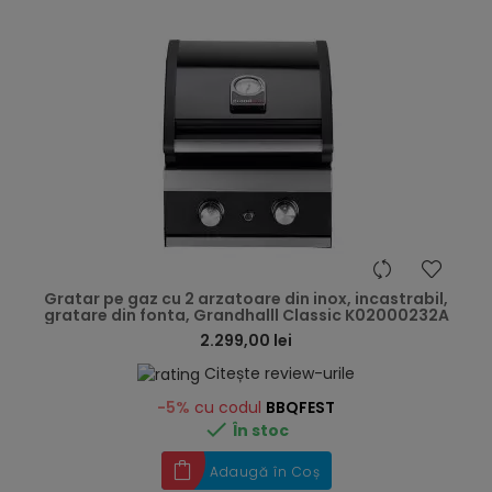
hea
Gratar pe gaz cu 2 arzatoare din inox, incastrabil,
gratare din fonta, Grandhalll Classic K02000232A
2.299,00 lei
Citește review-urile
-5%
cu codul
BBQFEST

În stoc
Adaugă în Coș