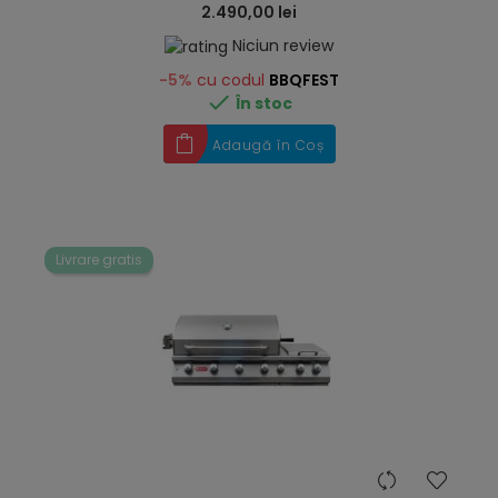
2.490,00 lei
Niciun review
-5%
cu codul
BBQFEST

În stoc
Adaugă în Coș
Livrare gratis
hea