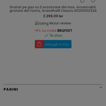
hea
Gratar pe gaz cu 2 arzatoare din inox, incastrabil,
gratare din fonta, Grandhalll Classic K02000232A
2.299,00 lei
Niciun review
-5%
cu codul
BBQFEST

În stoc
Adaugă în Coș

PAGINI