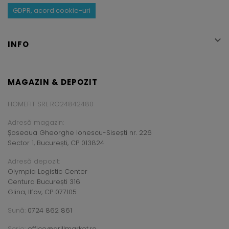
GDPR, acord cookie-uri

INFO
MAGAZIN & DEPOZIT
HOMEFIT SRL RO24842480
Adresă magazin:
Șoseaua Gheorghe Ionescu-Sisești nr. 226
Sector 1, București, CP 013824
Adresă depozit:
Olympia Logistic Center
Centura București 316
Glina, Ilfov, CP 077105
Sună:
0724 862 861
Scrie:
office@grillmarket.ro