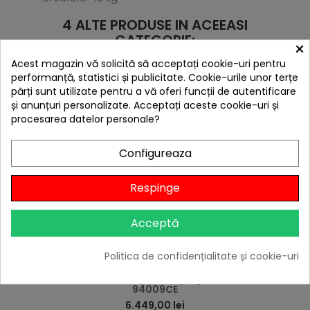
4 ALTE PRODUSE IN ACEEASI
CATEGORIE:
×
Acest magazin vă solicită să acceptați cookie-uri pentru
performanță, statistici și publicitate. Cookie-urile unor terțe
părți sunt utilizate pentru a vă oferi funcții de autentificare
și anunțuri personalizate. Acceptați aceste cookie-uri și
procesarea datelor personale?
Livrare gratis
Configureaza
Respinge
Acceptă
Politica de confidențialitate și cookie-uri
hea
Arzator lateral incorporabil pe gaz natural Bull
94009CE
6.449,00 lei