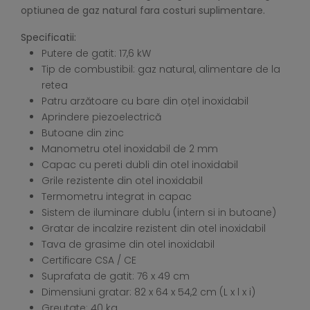
optiunea de gaz natural fara costuri suplimentare.
Specificatii:
Putere de gatit: 17,6 kW
Tip de combustibil: gaz natural, alimentare de la
retea
Patru arzătoare cu bare din oțel inoxidabil
Aprindere piezoelectrică
Butoane din zinc
Manometru otel inoxidabil de 2 mm
Capac cu pereti dubli din otel inoxidabil
Grile rezistente din otel inoxidabil
Termometru integrat in capac
Sistem de iluminare dublu (intern si in butoane)
Gratar de incalzire rezistent din otel inoxidabil
Tava de grasime din otel inoxidabil
Certificare CSA / CE
Suprafata de gatit: 76 x 49 cm
Dimensiuni gratar: 82 x 64 x 54,2 cm (L x l x i)
Greutate: 40 kg