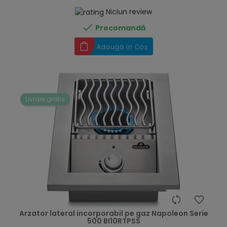
Niciun review

Precomandă
Adaugă în Coș
Livrare gratis
hea
Arzator lateral incorporabil pe gaz Napoleon Serie
500 BI10RTPSS