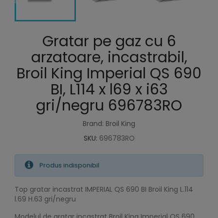
Gratar pe gaz cu 6
arzatoare, incastrabil,
Broil King Imperial QS 690
BI, L114 x l69 x i63
gri/negru 696783RO
Brand: Broil King
SKU:
696783RO
Produs indisponibil
Top gratar incastrat IMPERIAL QS 690 BI Broil King L.114
l.69 H.63 gri/negru
Modelul de gratar incastrat Broil King Imperial QS 690