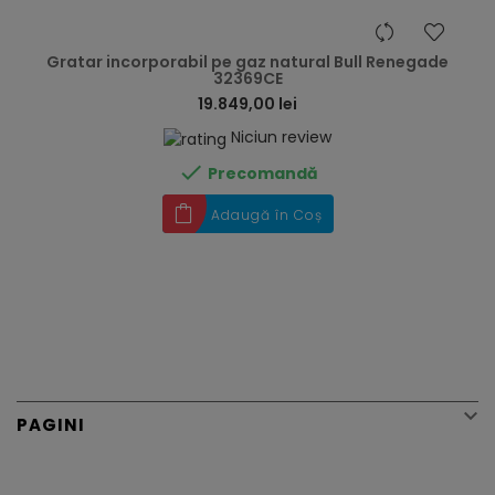
hea
Gratar incorporabil pe gaz natural Bull Renegade
32369CE
19.849,00 lei
Niciun review

Precomandă
Adaugă în Coș

PAGINI