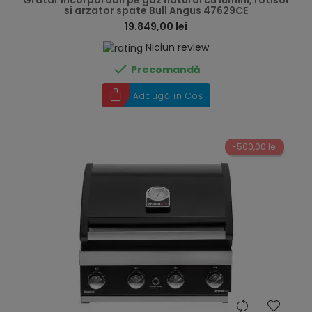
Gratar incorporabil pe gaz natural cu lumini, rotisor
si arzator spate Bull Angus 47629CE
19.849,00 lei
Niciun review

Precomandă
Adaugă în Coș
-500,00 lei
hea