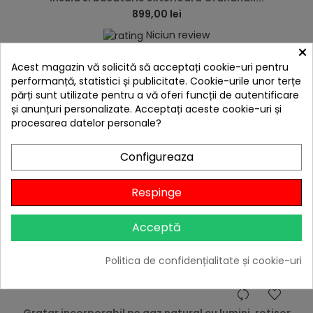
899,00 lei
Niciun review
×

În stoc
Acest magazin vă solicită să acceptați cookie-uri pentru
performanță, statistici și publicitate. Cookie-urile unor terțe
Adaugă în Coș
părți sunt utilizate pentru a vă oferi funcții de autentificare
și anunțuri personalizate. Acceptați aceste cookie-uri și
procesarea datelor personale?
Configureaza
Respinge
Acceptă
Politica de confidențialitate și cookie-uri
hea