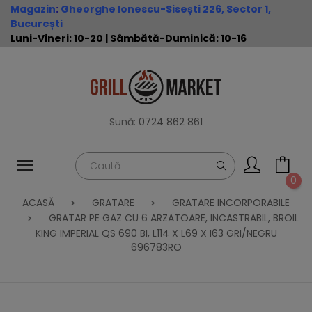
Magazin
:
Gheorghe Ionescu-Sisești 226, Sector 1,
București
Luni-Vineri: 10-20 | Sâmbătă-Duminică: 10-16
Sună:
0724 862 861
0
ACASĂ
GRATARE
GRATARE INCORPORABILE
GRATAR PE GAZ CU 6 ARZATOARE, INCASTRABIL, BROIL
KING IMPERIAL QS 690 BI, L114 X L69 X I63 GRI/NEGRU
696783RO