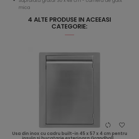
Suprafata gratar 30 x 48 cm - camera de gatit
mica
4 ALTE PRODUSE IN ACEEASI
CATEGORIE:
hea
Usa din inox cu cadru built-in 45 x 57 x 4 cm pentru
insula si bucatarie exterioara Grandhall...