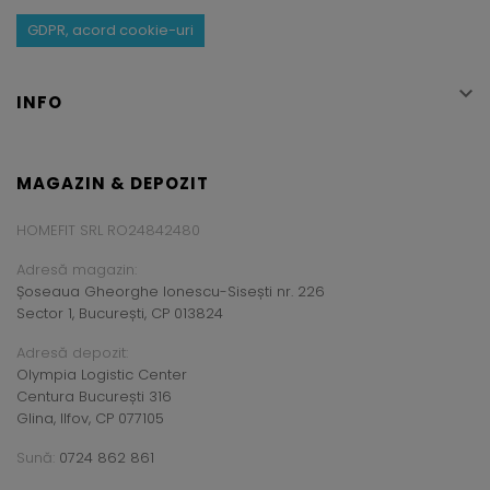
GDPR, acord cookie-uri

INFO
MAGAZIN & DEPOZIT
HOMEFIT SRL RO24842480
Adresă magazin:
Șoseaua Gheorghe Ionescu-Sisești nr. 226
Sector 1, București, CP 013824
Adresă depozit:
Olympia Logistic Center
Centura București 316
Glina, Ilfov, CP 077105
Sună:
0724 862 861