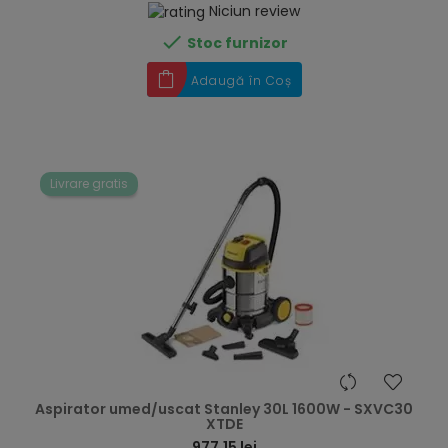
Niciun review

Stoc furnizor
Adaugă în Coș
Livrare gratis
hea
Aspirator umed/uscat Stanley 30L 1600W - SXVC30
XTDE
977,15 lei