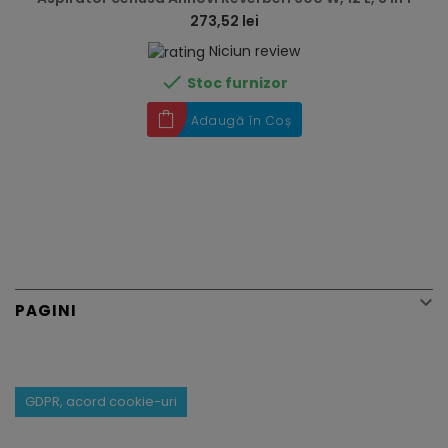
273,52 lei
Niciun review

Stoc furnizor
Adaugă în Coș

PAGINI
GDPR, acord cookie-uri