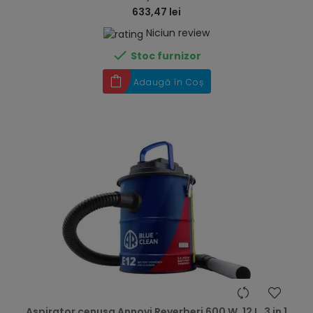
633,47 lei
Niciun review

Stoc furnizor
Adaugă în Coș
hea
Aspirator cenusa Annovi Reverberi 600 W, 12 L, 3 in 1