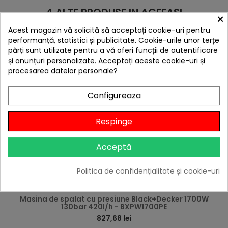
4 ALTE PRODUSE IN ACEEASI
×
CATEGORIE:
Acest magazin vă solicită să acceptați cookie-uri pentru
performanță, statistici și publicitate. Cookie-urile unor terțe
părți sunt utilizate pentru a vă oferi funcții de autentificare
și anunțuri personalizate. Acceptați aceste cookie-uri și
procesarea datelor personale?
Configureaza
Respinge
Acceptă
Politica de confidențialitate și cookie-uri
hea
Masina de spalat cu presiune Black+Decker 1700W
130bar 420l/h - BXPW1700PE
827,68 lei