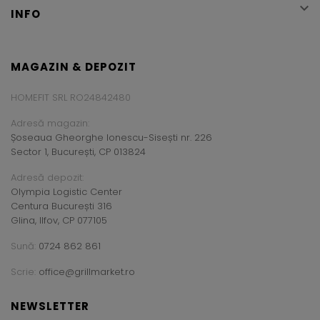

INFO
MAGAZIN & DEPOZIT
HOMEFIT SRL RO24842480
Adresă magazin:
Șoseaua Gheorghe Ionescu-Sisești nr. 226
Sector 1, București, CP 013824
Adresă depozit:
Olympia Logistic Center
Centura București 316
Glina, Ilfov, CP 077105
Sună:
0724 862 861
Scrie:
office@grillmarket.ro
NEWSLETTER