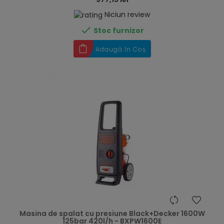
Niciun review

Stoc furnizor
Adaugă în Coș
hea
Masina de spalat cu presiune Black+Decker 1600W
125bar 420l/h - BXPW1600E