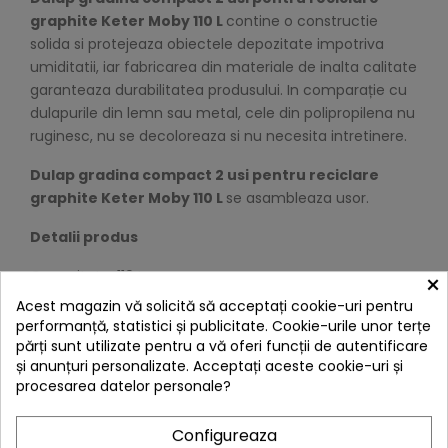
graphite Keter Moby 110 L
contine o constructie
solida si protejeaza obiectele depozitate impotriva
umiditatii, iar fabricarea din materiale de inalta calitate
garanteaza durabilitatea produsului. In comparație cu
dulapurile din lemn sau metal, cele din polipropilena nu
ruginesc, nu se decoloreaza si nu necesita intretinere.
Dulap gradina compact 2 usi pentru reciclare
graphite Keter Moby 110 L
se asambleaza usor.
Detalii produs
Capacitate: 110 L
×
Acest magazin vă solicită să acceptați cookie-uri pentru
Greutate: 13.6 kg
performanță, statistici și publicitate. Cookie-urile unor terțe
părți sunt utilizate pentru a vă oferi funcții de autentificare
Dimensiuni exterior:
și anunțuri personalizate. Acceptați aceste cookie-uri și
procesarea datelor personale?
Latime: 90 cm
Adancime: 55 cm
Configureaza