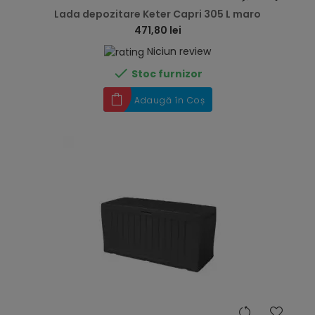
Lada depozitare Keter Capri 305 L maro
471,80 lei
Niciun review

Stoc furnizor
Adaugă în Coș
hea