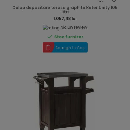
hea
Dulap depozitare terasa graphite Keter Unity 105
litri
1.057,48 lei
Niciun review

Stoc furnizor
Adaugă în Coș