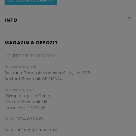
GDPR, acord cookie-uri

INFO
MAGAZIN & DEPOZIT
HOMEFIT SRL RO24842480
Adresă magazin:
Șoseaua Gheorghe Ionescu-Sisești nr. 226
Sector 1, București, CP 013824
Adresă depozit:
Olympia Logistic Center
Centura București 316
Glina, Ilfov, CP 077105
Sună:
0724 862 861
Scrie:
office@grillmarket.ro