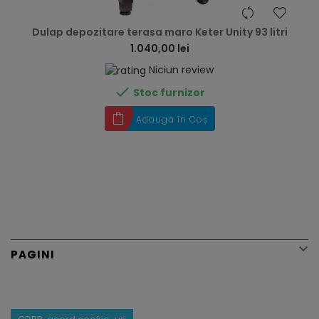
hea
Dulap depozitare terasa maro Keter Unity 93 litri
1.040,00 lei
Niciun review

Stoc furnizor
Adaugă în Coș

PAGINI