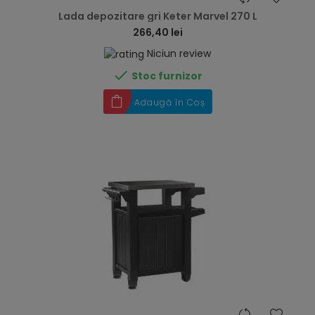
Lada depozitare gri Keter Marvel 270 L
266,40 lei
Niciun review

Stoc furnizor
Adaugă în Coș