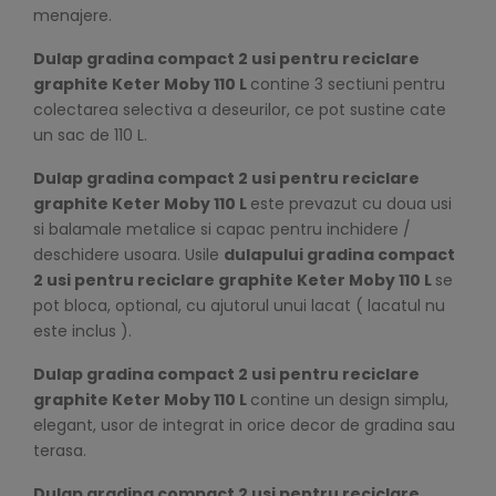
menajere.
Dulap gradina compact 2 usi pentru reciclare
graphite Keter Moby 110 L
contine 3 sectiuni pentru
colectarea selectiva a deseurilor, ce pot sustine cate
un sac de 110 L.
Dulap gradina compact 2 usi pentru reciclare
graphite Keter Moby 110 L
este prevazut cu doua usi
si balamale metalice si capac pentru inchidere /
deschidere usoara. Usile
dulapului
gradina compact
2 usi pentru reciclare graphite Keter Moby 110 L
se
pot bloca, optional, cu ajutorul unui lacat ( lacatul nu
este inclus ).
Dulap
gradina compact 2 usi pentru reciclare
graphite Keter Moby 110 L
contine un design simplu,
elegant, usor de integrat in orice decor de gradina sau
terasa.
Dulap gradina compact 2 usi pentru reciclare