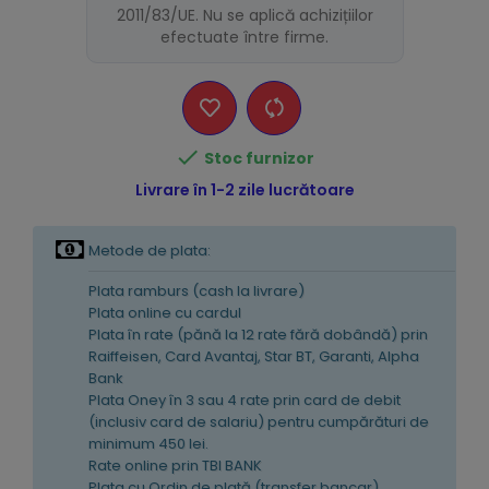
2011/83/UE. Nu se aplică achizițiilor
efectuate între firme.

Stoc furnizor
Livrare în 1-2 zile lucrătoare
Metode de plata:
Plata ramburs (cash la livrare)
Plata online cu cardul
Plata în rate (pănă la 12 rate fără dobândă) prin
Raiffeisen, Card Avantaj, Star BT, Garanti, Alpha
Bank
Plata Oney în 3 sau 4 rate prin card de debit
(inclusiv card de salariu) pentru cumpărături de
minimum 450 lei.
Rate online prin TBI BANK
Plata cu Ordin de plată (transfer bancar)