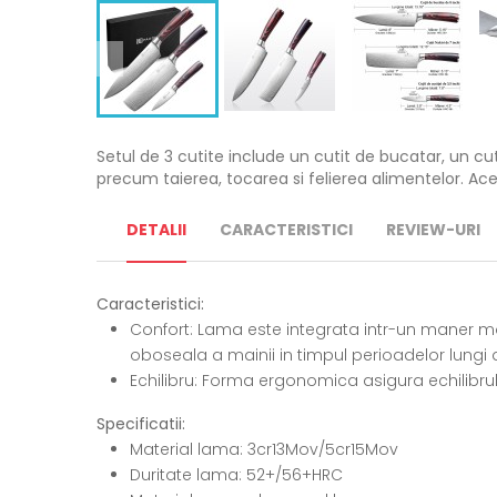
Setul de 3 cutite include un cutit de bucatar, un cuti
precum taierea, tocarea si felierea alimentelor. Aces
DETALII
CARACTERISTICI
REVIEW-URI
Caracteristici:
Confort: Lama este integrata intr-un maner moa
oboseala a mainii in timpul perioadelor lungi d
Echilibru: Forma ergonomica asigura echilibrul 
Specificatii:
Material lama: 3cr13Mov/5cr15Mov
Duritate lama: 52+/56+HRC