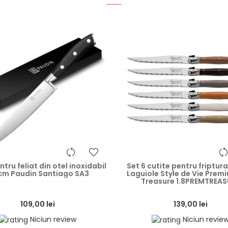
heart
ntru feliat din otel inoxidabil
Set 6 cutite pentru friptur
cm Paudin Santiago SA3
Laguiole Style de Vie Premi
Treasure 1.8PREMTREAS
109,00 lei
139,00 lei
Niciun review
Niciun revie