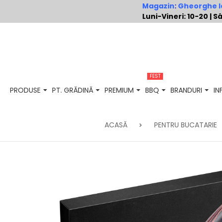
Magazin
:
Gheorghe Io
Luni-Vineri: 10-20 |
FEST
PRODUSE
PT. GRĂDINĂ
PREMIUM
BBQ
BRANDURI
I
ACASĂ
PENTRU BUCATARIE