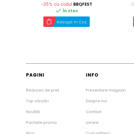
-25%
cu codul
BBQFEST
-

În stoc
Adaugă în Coș
PAGINI
INFO
Reduceri de preț
Prezentare magazin
Top vânzări
Despre noi
Noutăți
Contact
Pachete promo
Livrare
Blog
Cum plătesc