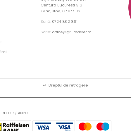
Centura București 316
Glina, Ilfov, CP 077105
Sună:
0724 862 861
Scrie:
office@grillmarket.ro
ar
roil
↩
Dreptul de retragere
ERFECT!
/
ANPC