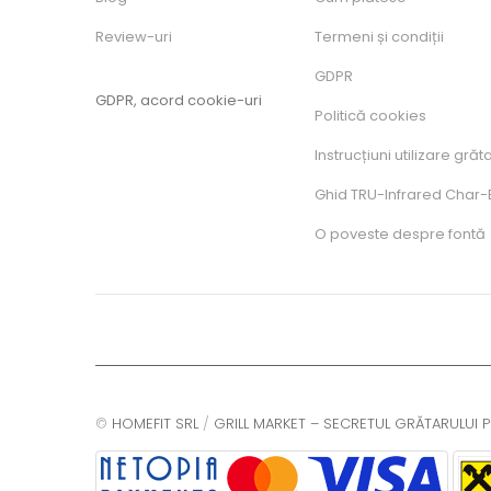
Review-uri
Termeni și condiții
GDPR
GDPR, acord cookie-uri
Politică cookies
Instrucțiuni utilizare grăt
Ghid TRU-Infrared Char-B
O poveste despre fontă
©
HOMEFIT SRL
/
GRILL MARKET – SECRETUL GRĂTARULUI P