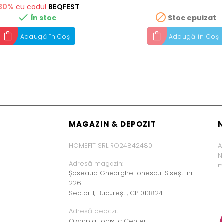
30%
cu codul
BBQFEST


În stoc
Stoc epuizat
Adaugă în Coș
Adaugă în Coș
MAGAZIN & DEPOZIT
HOMEFIT SRL RO24842480
A
N
Adresă magazin:
m
Șoseaua Gheorghe Ionescu-Sisești nr.
226
Sector 1, București, CP 013824
Adresă depozit:
Olympia Logistic Center