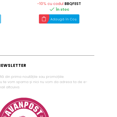
-10%
cu codul
BBQFEST

În stoc
Adaugă în Coș
NEWSLETTER
flă din prima noutățile sau promoțiile.
u te vom spama și nici nu vom da adresa ta de e-
ail altcuiva.