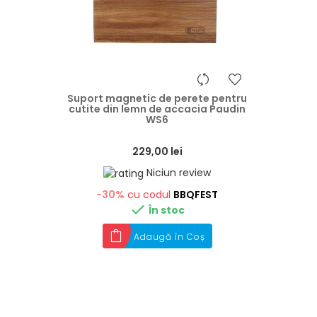
heart
Suport magnetic de perete pentru
cutite din lemn de accacia Paudin
WS6
229,00 lei
Niciun review
-30%
cu codul
BBQFEST

În stoc
Adaugă în Coș