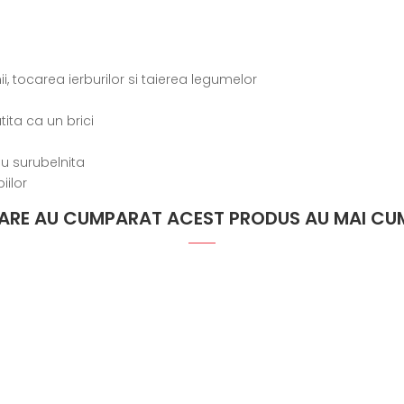
nii, tocarea ierburilor si taierea legumelor
ita ca un brici
u surubelnita
iilor
 CARE AU CUMPARAT ACEST PRODUS AU MAI CUM