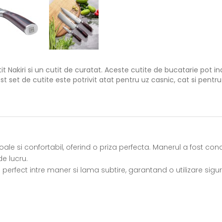
t Nakiri si un cutit de curatat. Aceste cutite de bucatarie pot ind
t set de cutite este potrivit atat pentru uz casnic, cat si pentru
le si confortabil, oferind o priza perfecta. Manerul a fost co
e lucru.
perfect intre maner si lama subtire, garantand o utilizare sigura