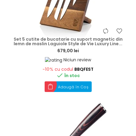
hea
Set 5 cutite de bucatarie cu suport magnetic din
lemn de maslin Laguiole Style de Vie Luxury Line...
679,00 lei
Niciun review
-10%
cu codul
BBQFEST

În stoc
Adaugă în Coș