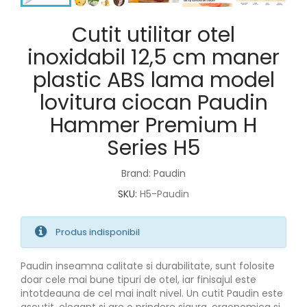
Cutit utilitar otel
inoxidabil 12,5 cm maner
plastic ABS lama model
lovitura ciocan Paudin
Hammer Premium H
Series H5
Brand: Paudin
SKU:
H5-Paudin
Produs indisponibil
Paudin inseamna calitate si durabilitate, sunt folosite
doar cele mai bune tipuri de otel, iar finisajul este
intotdeauna de cel mai inalt nivel. Un cutit Paudin este
ascutit, elegant si are o prindere sigura, ergonomica si