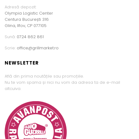
Adresă depozit:
Olympia Logistic Center
Centura București 316
Glina, Ilfov, CP 077105
Sună:
0724 862 861
Scrie:
office@grillmarket.ro
NEWSLETTER
Află din prima noutățile sau promoțiile.
Nu te vom spama și nici nu vom da adresa ta de e-mail
altcuiva.