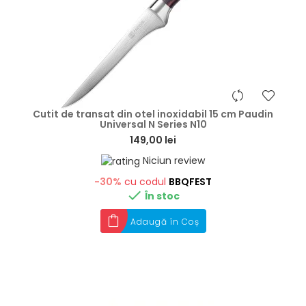
hea
Cutit de transat din otel inoxidabil 15 cm Paudin
Universal N Series N10
149,00 lei
Niciun review
-30%
cu codul
BBQFEST

În stoc
Adaugă în Coș