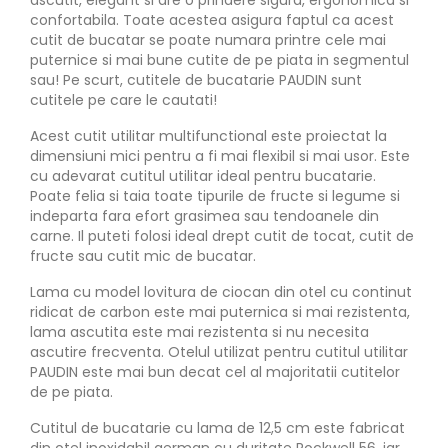
confortabila. Toate acestea asigura faptul ca acest
cutit de bucatar se poate numara printre cele mai
puternice si mai bune cutite de pe piata in segmentul
sau! Pe scurt, cutitele de bucatarie PAUDIN sunt
cutitele pe care le cautati!
Acest cutit utilitar multifunctional este proiectat la
dimensiuni mici pentru a fi mai flexibil si mai usor. Este
cu adevarat cutitul utilitar ideal pentru bucatarie.
Poate felia si taia toate tipurile de fructe si legume si
indeparta fara efort grasimea sau tendoanele din
carne. Il puteti folosi ideal drept cutit de tocat, cutit de
fructe sau cutit mic de bucatar.
Lama cu model lovitura de ciocan din otel cu continut
ridicat de carbon este mai puternica si mai rezistenta,
lama ascutita este mai rezistenta si nu necesita
ascutire frecventa. Otelul utilizat pentru cutitul utilitar
PAUDIN este mai bun decat cel al majoritatii cutitelor
de pe piata.
Cutitul de bucatarie cu lama de 12,5 cm este fabricat
din otel inoxidabil german cu duritate Rockwell 56, iar