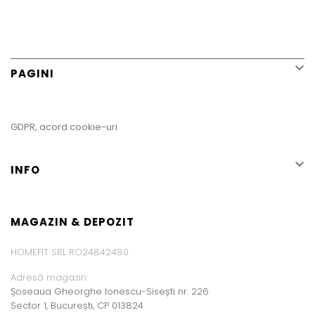

PAGINI
GDPR, acord cookie-uri

INFO
MAGAZIN & DEPOZIT
HOMEFIT SRL RO24842480
Adresă magazin:
Șoseaua Gheorghe Ionescu-Sisești nr. 226
Sector 1, București, CP 013824