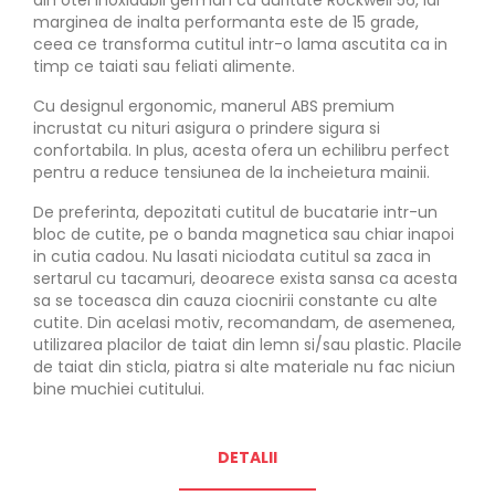
marginea de inalta performanta este de 15 grade,
ceea ce transforma cutitul intr-o lama ascutita ca in
timp ce taiati sau feliati alimente.
Cu designul ergonomic, manerul ABS premium
incrustat cu nituri asigura o prindere sigura si
confortabila. In plus, acesta ofera un echilibru perfect
pentru a reduce tensiunea de la incheietura mainii.
De preferinta, depozitati cutitul de bucatarie intr-un
bloc de cutite, pe o banda magnetica sau chiar inapoi
in cutia cadou. Nu lasati niciodata cutitul sa zaca in
sertarul cu tacamuri, deoarece exista sansa ca acesta
sa se toceasca din cauza ciocnirii constante cu alte
cutite. Din acelasi motiv, recomandam, de asemenea,
utilizarea placilor de taiat din lemn si/sau plastic. Placile
de taiat din sticla, piatra si alte materiale nu fac niciun
bine muchiei cutitului.
DETALII