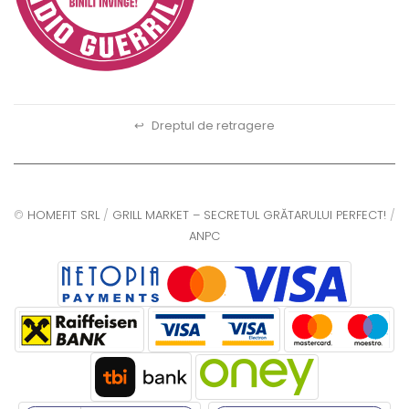
↩
Dreptul de retragere
©
HOMEFIT SRL
/
GRILL MARKET – SECRETUL GRĂTARULUI PERFECT!
/
ANPC