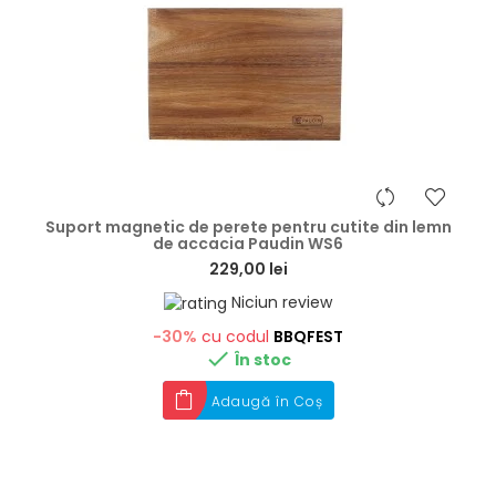
hea
Suport magnetic de perete pentru cutite din lemn
de accacia Paudin WS6
229,00 lei
Niciun review
-30%
cu codul
BBQFEST

În stoc
Adaugă în Coș