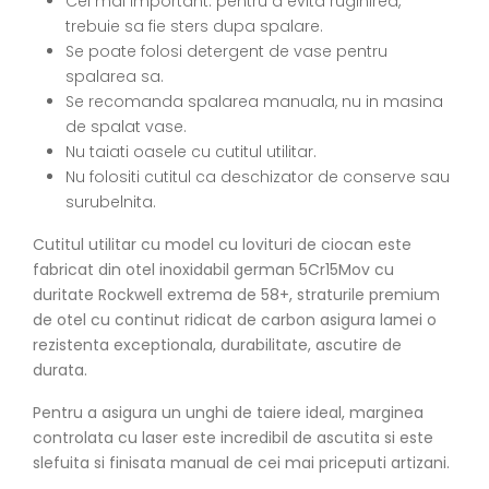
Cel mai important: pentru a evita ruginirea,
trebuie sa fie sters dupa spalare.
Se poate folosi detergent de vase pentru
spalarea sa.
Se recomanda spalarea manuala, nu in masina
de spalat vase.
Nu taiati oasele cu cutitul utilitar.
Nu folositi cutitul ca deschizator de conserve sau
surubelnita.
Cutitul utilitar cu model cu lovituri de ciocan este
fabricat din otel inoxidabil german 5Cr15Mov cu
duritate Rockwell extrema de 58+, straturile premium
de otel cu continut ridicat de carbon asigura lamei o
rezistenta exceptionala, durabilitate, ascutire de
durata.
Pentru a asigura un unghi de taiere ideal, marginea
controlata cu laser este incredibil de ascutita si este
slefuita si finisata manual de cei mai priceputi artizani.