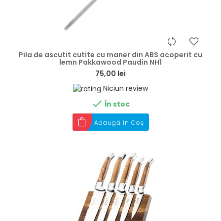
hea
Pila de ascutit cutite cu maner din ABS acoperit cu
lemn Pakkawood Paudin NH1
75,00 lei
Niciun review

În stoc
Adaugă în Coș