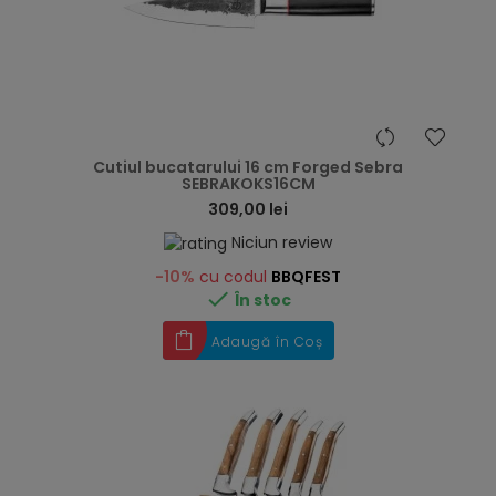
hea
Cutiul bucatarului 16 cm Forged Sebra
SEBRAKOKS16CM
309,00 lei
Niciun review
-10%
cu codul
BBQFEST

În stoc
Adaugă în Coș