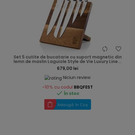
hea
Set 5 cutite de bucatarie cu suport magnetic din
lemn de maslin Laguiole Style de Vie Luxury Line...
679,00 lei
Niciun review
-10%
cu codul
BBQFEST

În stoc
Adaugă în Coș