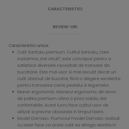
CARACTERISTICI
REVIEW-URI
Caracteristici unice:
Cutit Santoku premium: Cutitul Santoku, care
inseamna „trei virtuti”, este conceput pentru a
satisface diversele necesitati de transare din
bucatarie. Este mai usor si mai ascutit decat un
cutit obisnuit de bucatar, fiind o alegere excelenta
pentru transarea carnii, pestelui si legumelor.
Maner ergonomic: Manerul ergonomic din lemn
de pakka premium ofera o priza solida, dar
confortabila. Acest lucru face cutitul usor de
utilizat si previne oboseala in timpul taierii.
Model Damasc: Frumosul model Damasc realizat
cu laser face ca acest cutit sa atraga atentia in