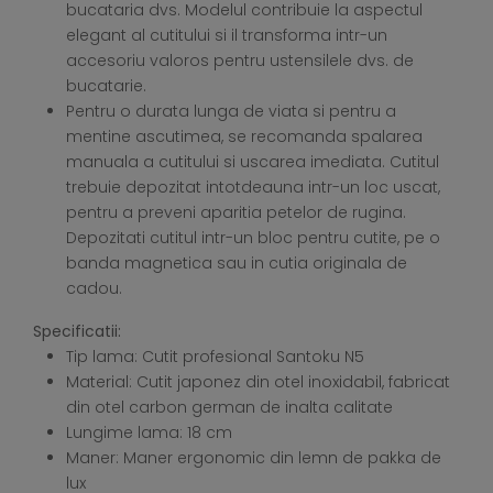
bucataria dvs. Modelul contribuie la aspectul
elegant al cutitului si il transforma intr-un
accesoriu valoros pentru ustensilele dvs. de
bucatarie.
Pentru o durata lunga de viata si pentru a
mentine ascutimea, se recomanda spalarea
manuala a cutitului si uscarea imediata. Cutitul
trebuie depozitat intotdeauna intr-un loc uscat,
pentru a preveni aparitia petelor de rugina.
Depozitati cutitul intr-un bloc pentru cutite, pe o
banda magnetica sau in cutia originala de
cadou.
Specificatii:
Tip lama: Cutit profesional Santoku N5
Material: Cutit japonez din otel inoxidabil, fabricat
din otel carbon german de inalta calitate
Lungime lama: 18 cm
Maner: Maner ergonomic din lemn de pakka de
lux