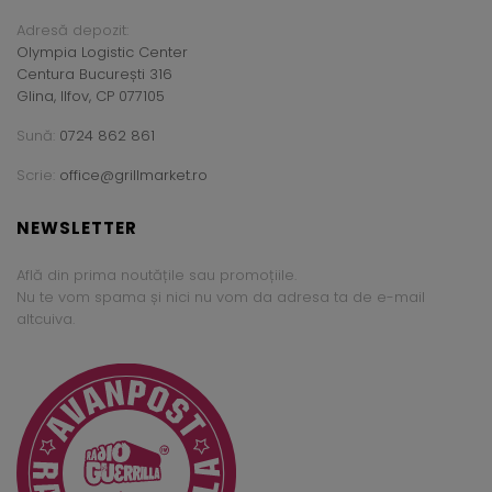
Adresă depozit:
Olympia Logistic Center
Centura București 316
Glina, Ilfov, CP 077105
Sună:
0724 862 861
Scrie:
office@grillmarket.ro
NEWSLETTER
Află din prima noutățile sau promoțiile.
Nu te vom spama și nici nu vom da adresa ta de e-mail
altcuiva.