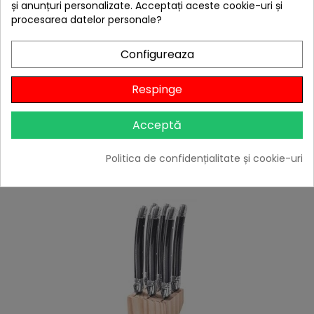
și anunțuri personalizate. Acceptați aceste cookie-uri și
procesarea datelor personale?
Configureaza
hea
Cutit pentru legume Forged Sebra SebraHakbijl
Respinge
349,00 lei
Niciun review
Acceptă

Stoc epuizat
Politica de confidențialitate și cookie-uri
Adaugă în Coș