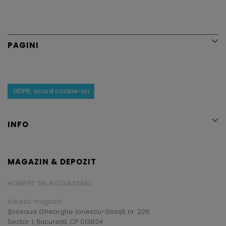

PAGINI
GDPR, acord cookie-uri

INFO
MAGAZIN & DEPOZIT
HOMEFIT SRL RO24842480
Adresă magazin:
Șoseaua Gheorghe Ionescu-Sisești nr. 226
Sector 1, București, CP 013824