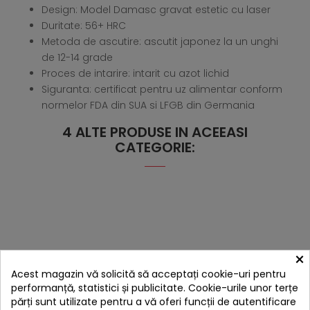
Design: Model Damasc gravat estetic cu laser
Duritate: 56+ HRC
Metoda de ascutire: ascutit japonez la un unghi
de 12-14 grade
Proces de intarire: intarit cu azot lichid
Siguranta: certificat pentru uz alimentar conform
normelor FDA din SUA si LFGB din Germania
4 ALTE PRODUSE IN ACEEASI
CATEGORIE:
×
Acest magazin vă solicită să acceptați cookie-uri pentru
performanță, statistici și publicitate. Cookie-urile unor terțe
părți sunt utilizate pentru a vă oferi funcții de autentificare