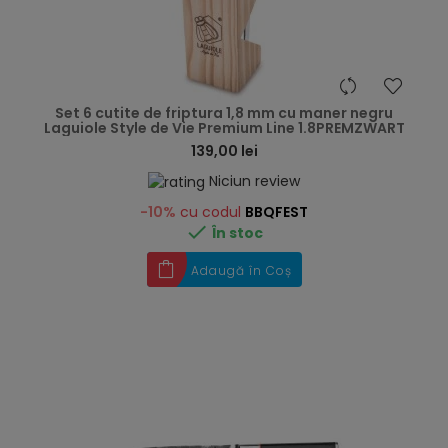
hea
Set 6 cutite de friptura 1,8 mm cu maner negru
Laguiole Style de Vie Premium Line 1.8PREMZWART
139,00 lei
Niciun review
-10%
cu codul
BBQFEST

În stoc
Adaugă în Coș