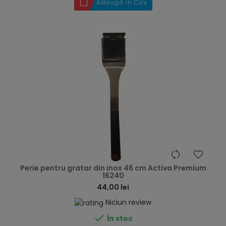
Adaugă în Coș
hea
Perie pentru gratar din inox 46 cm Activa Premium
16240
44,00 lei
Niciun review

În stoc