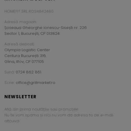
HOMEFIT SRL RO24842480
Adresă magazin:
Șoseaua Gheorghe Ionescu-Sisești nr. 226
Sector 1, București, CP 013824
Adresă depozit:
Olympia Logistic Center
Centura București 316
Glina, Ilfov, CP 077105
Sună:
0724 862 861
Scrie:
office@grillmarket.ro
NEWSLETTER
Află din prima noutățile sau promoțiile.
Nu te vom spama și nici nu vom da adresa ta de e-mail
altcuiva.