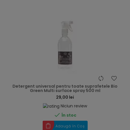
hea
Detergent universal pentru toate suprafetele Bio
Green Multi surface spray 500 ml
29,00 lei
Niciun review

În stoc
Adaugă în Coș