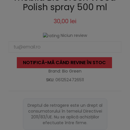
Polish spray 500 ml
30,00 lei
Niciun review
NOTIFICĂ-MĂ CÂND REVINE ÎN STOC
Brand: Bio Green
SKU:
0612524726511
Dreptul de retragere este un drept al
consumatorului în temeiul Directivei
2011/83/UE. Nu se aplică achizițiilor
efectuate între firme.