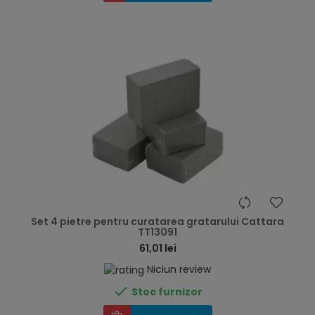
hea
Set 4 pietre pentru curatarea gratarului Cattara
TT13091
61,01 lei
Niciun review

Stoc furnizor