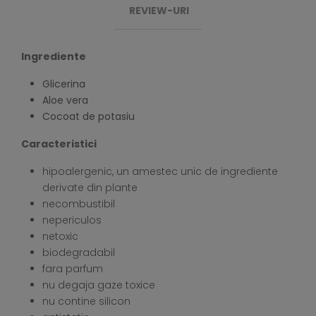
REVIEW-URI
Ingrediente
Glicerina
Aloe vera
Cocoat de potasiu
Caracteristici
hipoalergenic, un amestec unic de ingrediente
derivate din plante
necombustibil
nepericulos
netoxic
biodegradabil
fara parfum
nu degaja gaze toxice
nu contine silicon