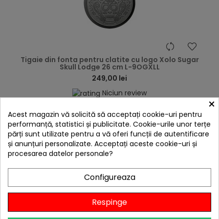
hea
Tigaie din fonta pentru clatite cu logo Xolo Sugar
Skull Lodge 26 cm L-9OGXLL
249,00 lei
Niciun review
×

În stoc
Acest magazin vă solicită să acceptați cookie-uri pentru
performanță, statistici și publicitate. Cookie-urile unor terțe
Adaugă în Coș
părți sunt utilizate pentru a vă oferi funcții de autentificare
și anunțuri personalizate. Acceptați aceste cookie-uri și
procesarea datelor personale?
4 ALTE PRODUSE IN ACEEASI
Configureaza
CATEGORIE:
Respinge