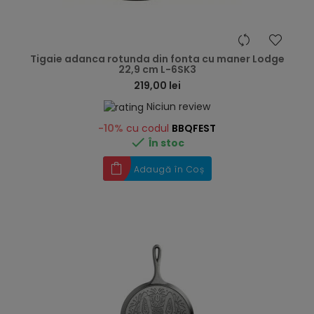
hea
Tigaie adanca rotunda din fonta cu maner Lodge
22,9 cm L-6SK3
219,00 lei
Niciun review
-10%
cu codul
BBQFEST

În stoc
Adaugă în Coș