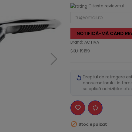
Citește review-ul
NOTIFICĂ-MĂ CÂND REV
Brand: ACTIVA
SKU:
19159
Dreptul de retragere es
consumatorului în temei
se aplică achizițiilor ef

Stoc epuizat