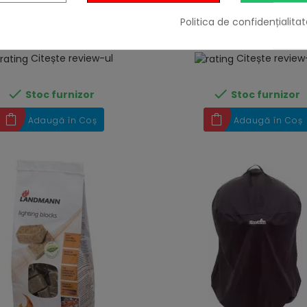
Politica de confidențialitat
19,32 lei
80,33 lei
Citește review-ul
Citește review


Stoc furnizor
Stoc furnizor
Adaugă în Coș
Adaugă în Coș