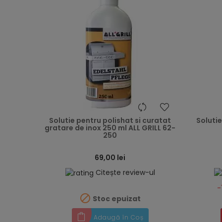
heart
Solutie pentru polishat si curatat
Soluti
gratare de inox 250 ml ALL GRILL 62-
250
69,00 lei
Citește review-ul
-

Stoc epuizat
Adaugă în Coș