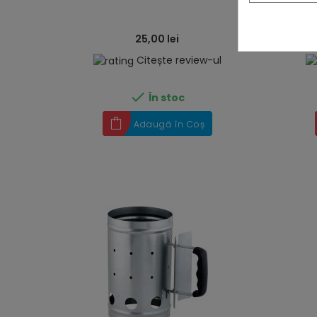
25,00 lei
Citește review-ul

În stoc
Adaugă în Coș