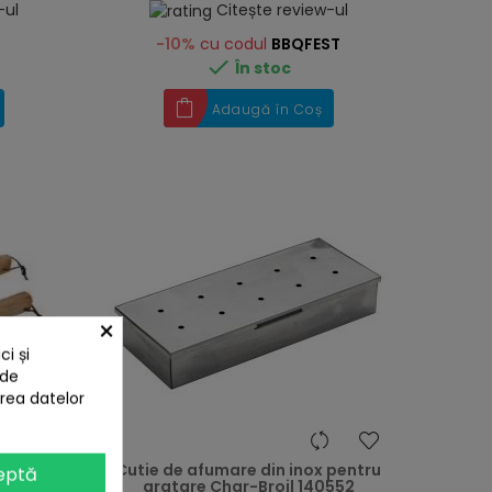
-ul
Citește review-ul
-10%
cu codul
BBQFEST

În stoc
Adaugă în Coș
×
i și
 de
area datelor
heart
heart
tar cu
Cutie de afumare din inox pentru
eptă
T13108
gratare Char-Broil 140552