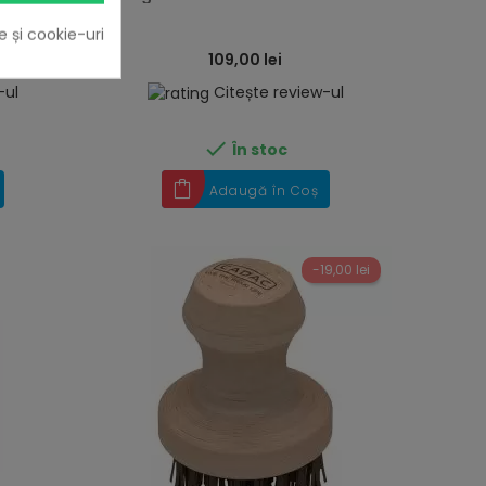
e și cookie-uri
109,00 lei
-ul
Citește review-ul

În stoc
Adaugă în Coș
-19,00 lei