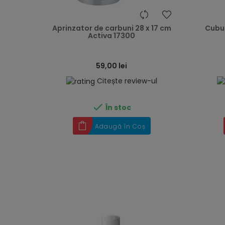
heart
Aprinzator de carbuni 28 x 17 cm
Cubu
Activa 17300
59,00 lei
Citește review-ul

În stoc
Adaugă în Coș