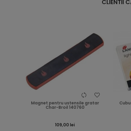
CLIENTII
heart
Magnet pentru ustensile gratar
Cubu
Char-Broil 140760
109,00 lei