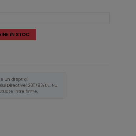
INE ÎN STOC
te un drept al
ul Directivei 2011/83/UE. Nu
ectuate între firme.