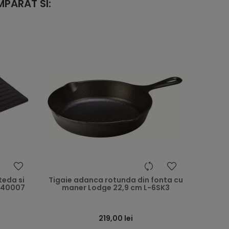
PARAT SI:
heart
heart
teda si
Tigaie adanca rotunda din fonta cu
 140007
maner Lodge 22,9 cm L-6SK3
219,00 lei