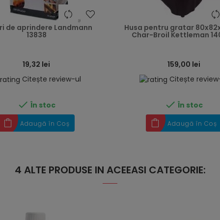
heart
ri de aprindere Landmann
Husa pentru gratar 80x82
13838
Char-Broil Kettleman 1
19,32 lei
159,00 lei
Citește review-ul
Citește review


În stoc
În stoc
Adaugă în Coș
Adaugă în Coș
4 ALTE PRODUSE IN ACEEASI CATEGORIE: