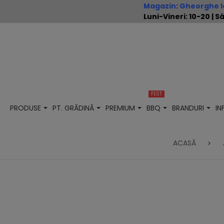
Magazin
:
Gheorghe Io
Luni-Vineri: 10-20 |
FEST
PRODUSE
PT. GRĂDINĂ
PREMIUM
BBQ
BRANDURI
I
ACASĂ