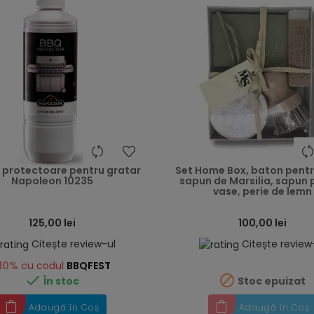
heart
e protectoare pentru gratar
Set Home Box, baton pentr
Napoleon 10235
sapun de Marsilia, sapun 
vase, perie de lemn
125,00 lei
100,00 lei
Citește review-ul
Citește review
10%
cu codul
BBQFEST


În stoc
Stoc epuizat
Adaugă în Coș
Adaugă în Coș