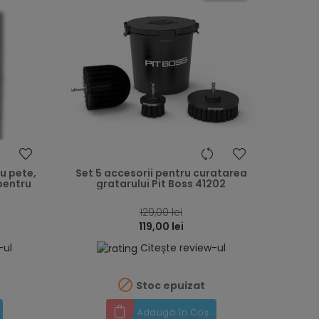
heart
heart
u pete,
Set 5 accesorii pentru curatarea
pentru
gratarului Pit Boss 41202
129,00 lei
119,00 lei
-ul
Citește review-ul

Stoc epuizat
Adaugă în Coș