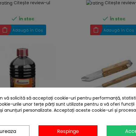
Citește review-ul
Citește review


În stoc
În stoc
Adaugă în Coș
Adaugă în Coș
 vă solicită să acceptați cookie-uri pentru performanță, statistic
ookie-urile unor terțe părți sunt utilizate pentru a vă oferi funcții
 și anunțuri personalizate. Acceptați aceste cookie-uri și proces
heart
tru aprindere gratar 1 litru
Set 3 ustensile pentru gra
gureaza
Respinge
Acc
Landmann 0128
manere de lemn Cattara T