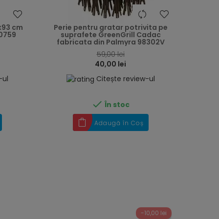
heart
heart
x93 cm
Perie pentru gratar potrivita pe
40759
suprafete GreenGrill Cadac
fabricata din Palmyra 98302V
59,00 lei
40,00 lei
-ul
Citește review-ul

În stoc
Adaugă în Coș
-10,00 lei