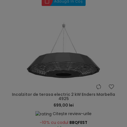
Adaugă în Coș
hea
Incalzitor de terasa electric 2 kW Enders Marbella
4925
699,00 lei
Citește review-urile
-10%
cu codul
BBQFEST