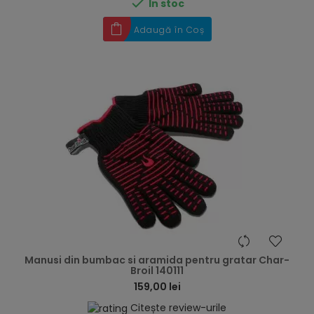

În stoc
Adaugă în Coș
hea
Manusi din bumbac si aramida pentru gratar Char-
Broil 140111
159,00 lei
Citește review-urile