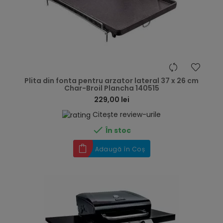
hea
Plita din fonta pentru arzator lateral 37 x 26 cm
Char-Broil Plancha 140515
229,00 lei
Citește review-urile

În stoc
Adaugă în Coș