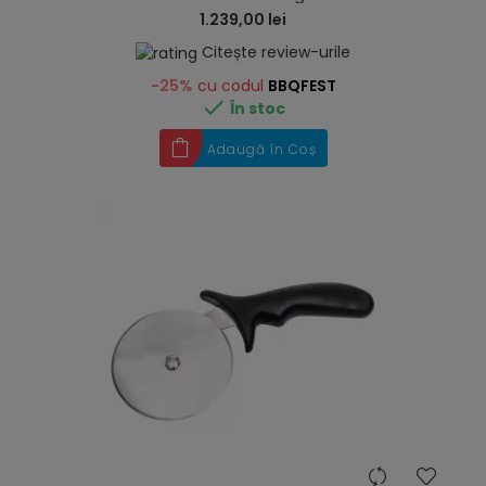
1.239,00 lei
Citește review-urile
-25%
cu codul
BBQFEST

În stoc
Adaugă în Coș
hea