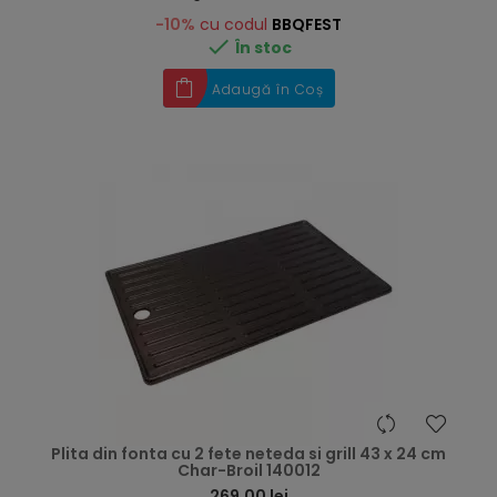
-10%
cu codul
BBQFEST

În stoc
Adaugă în Coș
hea
Plita din fonta cu 2 fete neteda si grill 43 x 24 cm
Char-Broil 140012
269,00 lei