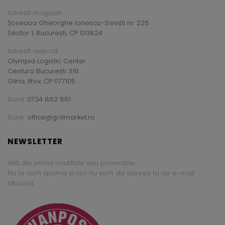
Adresă magazin:
Șoseaua Gheorghe Ionescu-Sisești nr. 226
Sector 1, București, CP 013824
Adresă depozit:
Olympia Logistic Center
Centura București 316
Glina, Ilfov, CP 077105
Sună:
0724 862 861
Scrie:
office@grillmarket.ro
NEWSLETTER
Află din prima noutățile sau promoțiile.
Nu te vom spama și nici nu vom da adresa ta de e-mail
altcuiva.