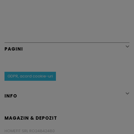

PAGINI
GDPR, acord cookie-uri

INFO
MAGAZIN & DEPOZIT
HOMEFIT SRL RO24842480