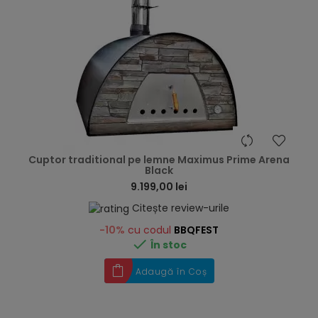
hea
Cuptor traditional pe lemne Maximus Prime Arena
Black
9.199,00 lei
Citește review-urile
-10%
cu codul
BBQFEST

În stoc
Adaugă în Coș