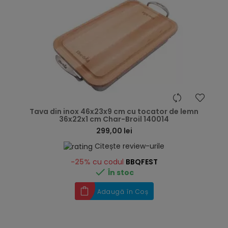
hea
Tava din inox 46x23x9 cm cu tocator de lemn
36x22x1 cm Char-Broil 140014
299,00 lei
Citește review-urile
-25%
cu codul
BBQFEST

În stoc
Adaugă în Coș