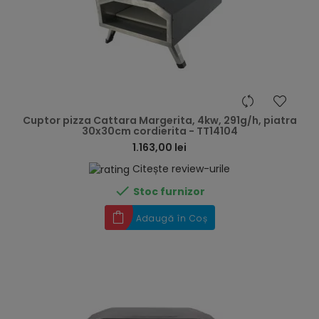
hea
Cuptor pizza Cattara Margerita, 4kw, 291g/h, piatra
30x30cm cordierita - TT14104
1.163,00 lei
Citește review-urile

Stoc furnizor
Adaugă în Coș