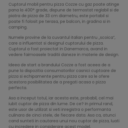
Cuptorul mobil pentru pizza Cozze cu gaz poate atinge
pana la 400° grade, dispune de termostat reglabil si de
piatra de pizza de 33 cm diametru, este portabil si
poate fi folosit pe terasa, pe balcon, in gradina si in
camping.
Numele provine de la cuvantul italian pentru „scoica”,
care a influentat si designul cuptorului de pizza.
Cuptorul a fost proiectat in Danemarca, avand in
vedere faimoasele traditii daneze in materie de design.
Ideea de start a brandului Cozze a fost aceea de a
pune la dispozitia consumatorilor casnici cuptoare de
pizza si echipamente pentru pizza care sa le ofere
acestora posibilitatea de a pregati acasa o pizza
perfecta.
Asa a inceput totul, iar acesta este, probabil, cel mai
iubit cuptor de pizza din lume. De ce? In primul rand,
este usor de utilizat si veti inregistra o performanta
culinara de cinci stele, de fiecare data. Asa ca, atunci
cand sunteti in cautarea unui nou cuptor de pizza, luati
cu incredere in considerare acest model.