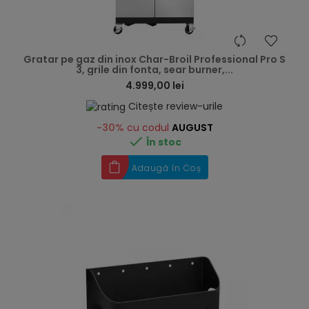
hea
Gratar pe gaz din inox Char-Broil Professional Pro S
3, grile din fonta, sear burner,...
4.999,00 lei
Citește review-urile
-30%
cu codul
AUGUST

În stoc
Adaugă în Coș