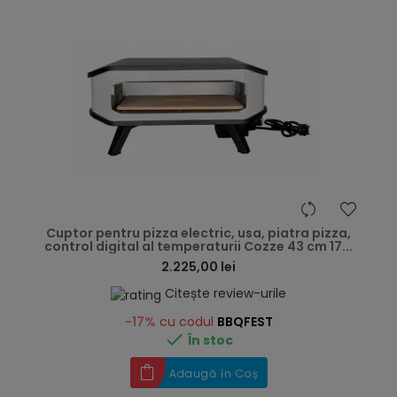
hea
Cuptor pentru pizza electric, usa, piatra pizza,
control digital al temperaturii Cozze 43 cm 17...
2.225,00 lei
Citește review-urile
-17%
cu codul
BBQFEST

În stoc
Adaugă în Coș