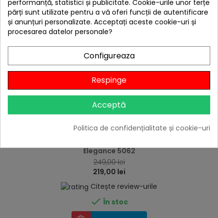
performanță, statistici și publicitate. Cookie-urile unor terțe
părți sunt utilizate pentru a vă oferi funcții de autentificare
-30,00 lei
și anunțuri personalizate. Acceptați aceste cookie-uri și
procesarea datelor personale?
Configureaza
Respinge
Acceptă
Politica de confidențialitate și cookie-uri
hea
Masa de sticla pentru incalzitor de terasa Enders
Elegance 5062
249,00 lei
219,00 lei
Citește review-urile

În stoc