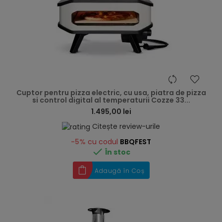
hea
Cuptor pentru pizza electric, cu usa, piatra de pizza
si control digital al temperaturii Cozze 33...
1.495,00 lei
Citește review-urile
-5%
cu codul
BBQFEST

În stoc
Adaugă în Coș