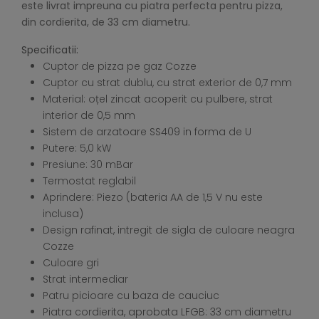
este livrat impreuna cu piatra perfecta pentru pizza,
din cordierita, de 33 cm diametru.
Specificatii:
Cuptor de pizza pe gaz Cozze
Cuptor cu strat dublu, cu strat exterior de 0,7 mm
Material: oțel zincat acoperit cu pulbere, strat
interior de 0,5 mm
Sistem de arzatoare SS409 in forma de U
Putere: 5,0 kW
Presiune: 30 mBar
Termostat reglabil
Aprindere: Piezo (bateria AA de 1,5 V nu este
inclusa)
Design rafinat, intregit de sigla de culoare neagra
Cozze
Culoare gri
Strat intermediar
Patru picioare cu baza de cauciuc
Piatra cordierita, aprobata LFGB: 33 cm diametru