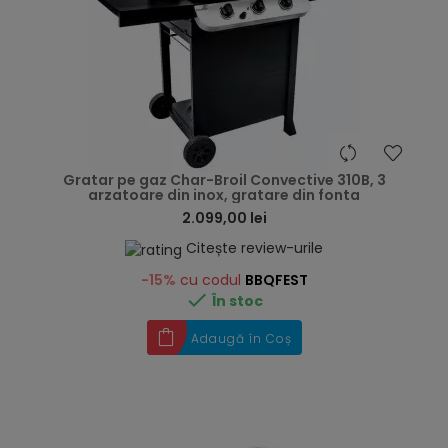
hea
Gratar pe gaz Char-Broil Convective 310B, 3
arzatoare din inox, gratare din fonta
2.099,00 lei
Citește review-urile
-15%
cu codul
BBQFEST

În stoc
Adaugă în Coș