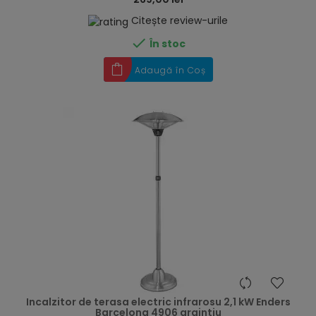
Citește review-urile

În stoc
Adaugă în Coș
hea
Incalzitor de terasa electric infrarosu 2,1 kW Enders
Barcelona 4906 argintiu