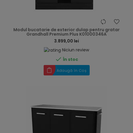
hea
Modul bucatarie de exterior dulap pentru gratar
Grandhall Premium Plus K01000346A
3.899,00 lei
Niciun review

În stoc
Adaugă în Coș