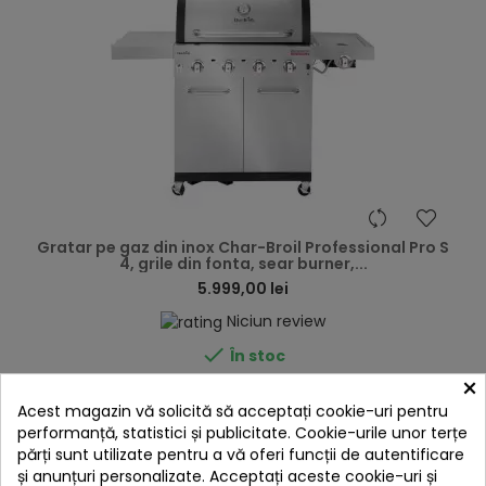
hea
Gratar pe gaz din inox Char-Broil Professional Pro S
4, grile din fonta, sear burner,...
5.999,00 lei
Niciun review

În stoc
×
Adaugă în Coș
Acest magazin vă solicită să acceptați cookie-uri pentru
performanță, statistici și publicitate. Cookie-urile unor terțe
părți sunt utilizate pentru a vă oferi funcții de autentificare
și anunțuri personalizate. Acceptați aceste cookie-uri și