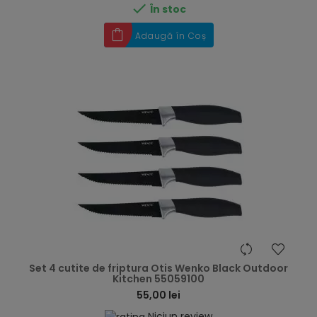

În stoc
Adaugă în Coș
hea
Set 4 cutite de friptura Otis Wenko Black Outdoor
Kitchen 55059100
55,00 lei
Niciun review