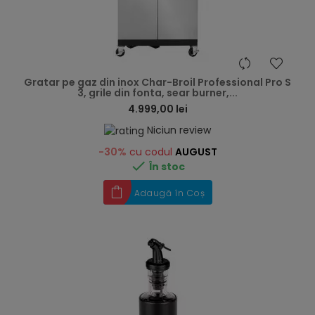
hea
Gratar pe gaz din inox Char-Broil Professional Pro S
3, grile din fonta, sear burner,...
4.999,00 lei
Niciun review
-30%
cu codul
AUGUST

În stoc
Adaugă în Coș