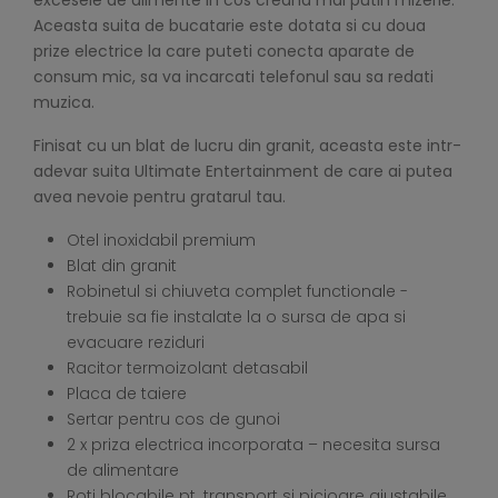
excesele de alimente in cos creand mai putin mizerie.
Aceasta suita de bucatarie este dotata si cu doua
prize electrice la care puteti conecta aparate de
consum mic, sa va incarcati telefonul sau sa redati
muzica.
Finisat cu un blat de lucru din granit, aceasta este intr-
adevar suita Ultimate Entertainment de care ai putea
avea nevoie pentru gratarul tau.
Otel inoxidabil premium
Blat din granit
Robinetul si chiuveta complet functionale -
trebuie sa fie instalate la o sursa de apa si
evacuare reziduri
Racitor termoizolant detasabil
Placa de taiere
Sertar pentru cos de gunoi
2 x priza electrica incorporata – necesita sursa
de alimentare
Roti blocabile pt. transport si picioare ajustabile