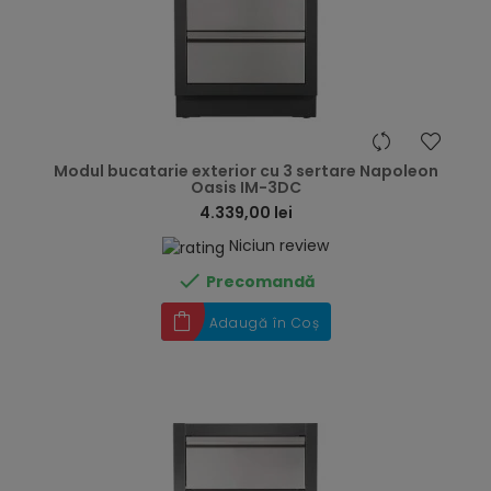
hea
Modul bucatarie exterior cu 3 sertare Napoleon
Oasis IM-3DC
4.339,00 lei
Niciun review

Precomandă
Adaugă în Coș