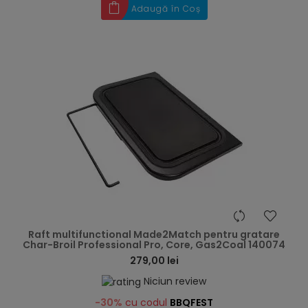
Adaugă în Coș
hea
Raft multifunctional Made2Match pentru gratare
Char-Broil Professional Pro, Core, Gas2Coal 140074
279,00 lei
Niciun review
-30%
cu codul
BBQFEST