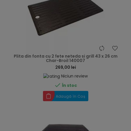
hea
Plita din fonta cu 2 fete neteda si grill 43 x 26 cm
Char-Broil 140007
269,00 lei
Niciun review

În stoc
Adaugă în Coș