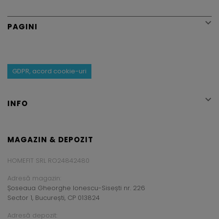

PAGINI
GDPR, acord cookie-uri

INFO
MAGAZIN & DEPOZIT
HOMEFIT SRL RO24842480
Adresă magazin:
Șoseaua Gheorghe Ionescu-Sisești nr. 226
Sector 1, București, CP 013824
Adresă depozit: