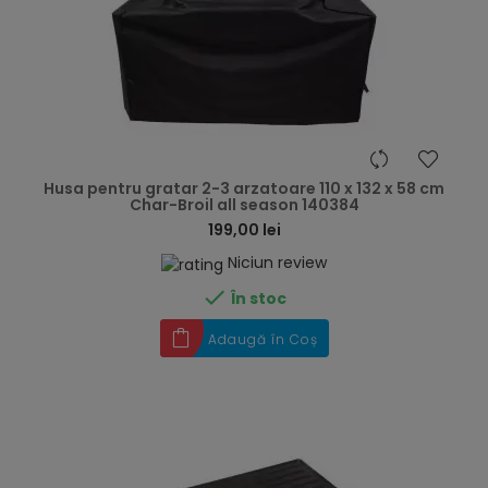
hea
Husa pentru gratar 2-3 arzatoare 110 x 132 x 58 cm
Char-Broil all season 140384
199,00 lei
Niciun review

În stoc
Adaugă în Coș