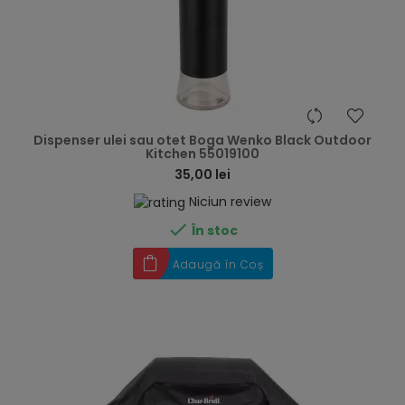
hea
Dispenser ulei sau otet Boga Wenko Black Outdoor
Kitchen 55019100
35,00 lei
Niciun review

În stoc
Adaugă în Coș