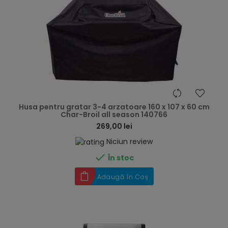
hea
Husa pentru gratar 3-4 arzatoare 160 x 107 x 60 cm
Char-Broil all season 140766
269,00 lei
Niciun review

În stoc
Adaugă în Coș