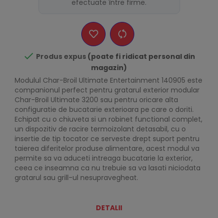
efectuate între firme.

Produs expus
(poate fi ridicat personal din
magazin)
Modulul Char-Broil Ultimate Entertainment 140905 este
companionul perfect pentru gratarul exterior modular
Char-Broil Ultimate 3200 sau pentru oricare alta
configuratie de bucatarie exterioara pe care o doriti.
Echipat cu o chiuveta si un robinet functional complet,
un dispozitiv de racire termoizolant detasabil, cu o
insertie de tip tocator ce serveste drept suport pentru
taierea diferitelor produse alimentare, acest modul va
permite sa va aduceti intreaga bucatarie la exterior,
ceea ce inseamna ca nu trebuie sa va lasati niciodata
gratarul sau grill-ul nesupravegheat.
DETALII