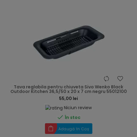
hea
Tava reglabila pentru chiuveta Sivo Wenko Black
Outdoor Kitchen 36,5/50 x 20 x 7 cm negru 55012100
55,00 lei
Niciun review

În stoc
Adaugă în Coș