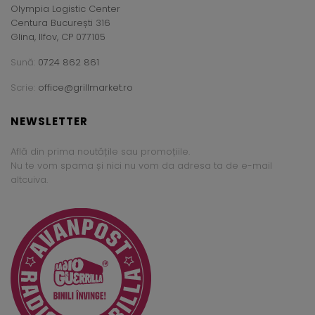
Olympia Logistic Center
Centura București 316
Glina, Ilfov, CP 077105
Sună:
0724 862 861
Scrie:
office@grillmarket.ro
NEWSLETTER
Află din prima noutățile sau promoțiile.
Nu te vom spama și nici nu vom da adresa ta de e-mail
altcuiva.