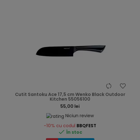
hea
Cutit Santoku Ace 17,5 cm Wenko Black Outdoor
Kitchen 55056100
55,00 lei
Niciun review
-10%
cu codul
BBQFEST

În stoc