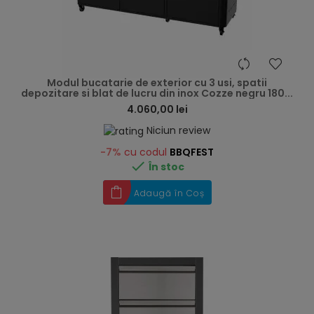
hea
Modul bucatarie de exterior cu 3 usi, spatii
depozitare si blat de lucru din inox Cozze negru 180...
4.060,00 lei
Niciun review
-7%
cu codul
BBQFEST

În stoc
Adaugă în Coș