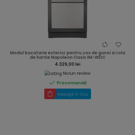
hea
Modul bucatarie exterior pentru cos de gunoi si rola
de hartie Napoleon Oasis IM-WDC
4.329,00 lei
Niciun review

Precomandă
Adaugă în Coș