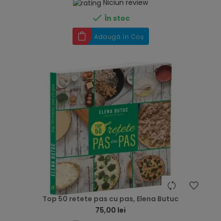
Niciun review

În stoc
Adaugă în Coș
hea
Top 50 retete pas cu pas, Elena Butuc
75,00 lei