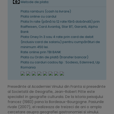
Metode de plata:
Plata ramburs (cash la livrare)
Plata online cu cardul
Plata în rate (pănă la 12 rate fără dobândă) prin
Raiffeisen, Card Avantaj, Star BT, Garanti, Alpha
Bank
Plata Oney în 3 sau 4 rate prin card de debit
(inclusiv card de salariu) pentru cumpărături de
minimum 450 lei.
Rate online prin TBI BANK
Plata cu Ordin de plată (transfer bancar)
Plata cu carduri cadou tip : Sodexo, Edenred, Up
Romania
Presedinte al Academiei Vinului din Franta si presedinte
al Societatii de Geografie, Jean-Robert Pitte este
specialist in geografie culturala. De la Istoria peisajului
francez (1983) pana la Bordeaux-Bourgogne. Pasiunile
rivale (2007), el realizeaza de treizeci de ani o ampla
cercetare asupra geografiei gastronomiei si vinului.