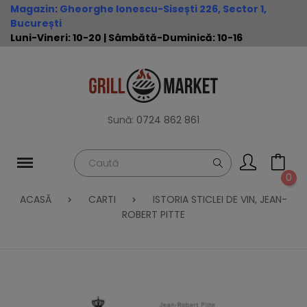
Magazin
:
Gheorghe Ionescu-Sisești 226, Sector 1,
București
Luni-Vineri: 10-20 | Sâmbătă-Duminică: 10-16
Sună:
0724 862 861
0
ACASĂ
CARTI
ISTORIA STICLEI DE VIN, JEAN-
ROBERT PITTE