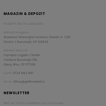
MAGAZIN & DEPOZIT
HOMEFIT SRL RO24842480
Adresă magazin:
Șoseaua Gheorghe Ionescu-Sisești nr. 226
Sector 1, București, CP 013824
Adresă depozit:
Olympia Logistic Center
Centura București 316
Glina, Ilfov, CP 077105
Sună:
0724 862 861
Scrie:
office@grillmarket.ro
NEWSLETTER
Află din prima noutățile sau promoțiile.