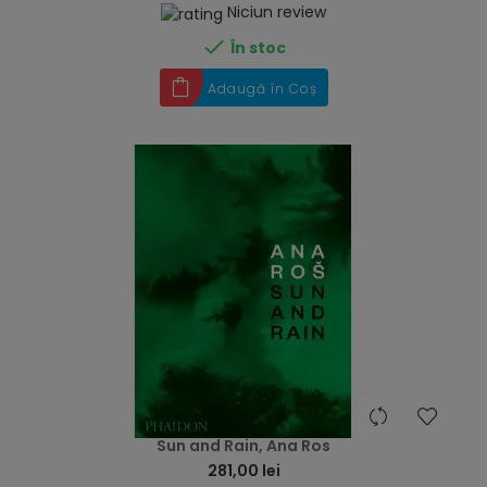
Niciun review

În stoc
Adaugă în Coș
hea
Sun and Rain, Ana Ros
281,00 lei