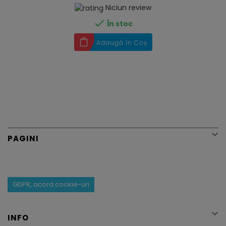
Niciun review

În stoc
Adaugă în Coș

PAGINI
GDPR, acord cookie-uri

INFO