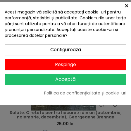
×
4 ALTE PRODUSE IN ACEEASI
CATEGORIE:
Acest magazin vă solicită să acceptați cookie-uri pentru
performanță, statistici și publicitate. Cookie-urile unor terțe
părți sunt utilizate pentru a vă oferi funcții de autentificare
și anunțuri personalizate. Acceptați aceste cookie-uri și
procesarea datelor personale?
Configureaza
Respinge
Acceptă
Politica de confidențialitate și cookie-uri
hea
Salate. O reteta pentru fiecare zi din an (octombrie,
noiembrie, decembrie), Georgeanne Brennan
25,00 lei