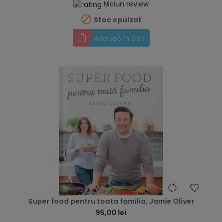
Niciun review

Stoc epuizat
Adaugă în Coș
hea
Super food pentru toata familia, Jamie Oliver
95,00 lei