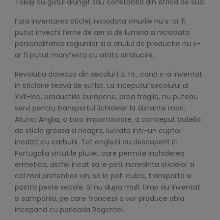
Tokaji cu gatul alungit sau constantia din Africa de Sud.
Fara inventarea sticlei, niciodata vinurile nu s-ar fi
putut invechi ferite de aer si de lumina si niciodata
personalitatea regiunilor si a anului de productie nu s-
ar fi putut manifesta cu atata stralucire.
Revolutia dateaza din secolul I d. Hr., cand s-a inventat
in sticlarie teava de suflat. La inceputul secolului al
XVII-lea, productiile europene, prea fragile, nu puteau
servi pentru transportul lichidelor la distante mari.
Atunci Anglia, o tara importatoare, a conceput butelia
de sticla groasa si neagra, lucrata intr-un cuptor
incalzit cu carbuni. Tot englezii au descoperit in
Portugalia virtutile plutei, care permite inchiderea
ermetica, astfel incat sa le poti incredinta sticlelor si
cel mai pretentios vin, sa le poti culca, transporta si
pastra peste secole. Si nu dupa mult timp au inventat
si sampania, pe care francezii o vor produce abia
incepand cu perioada Regentei.