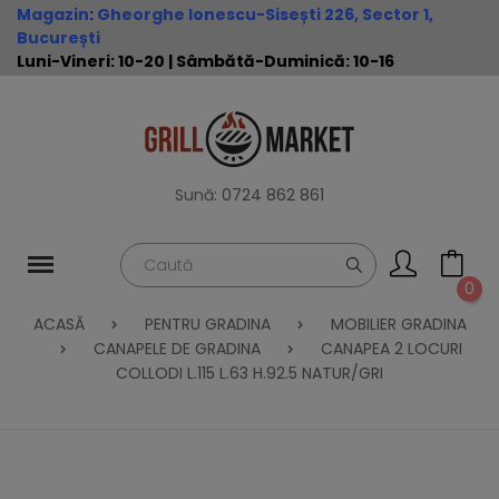
Magazin
:
Gheorghe Ionescu-Sisești 226, Sector 1,
București
Luni-Vineri: 10-20 | Sâmbătă-Duminică: 10-16
Sună:
0724 862 861
0
ACASĂ
PENTRU GRADINA
MOBILIER GRADINA
CANAPELE DE GRADINA
CANAPEA 2 LOCURI
COLLODI L.115 L.63 H.92.5 NATUR/GRI