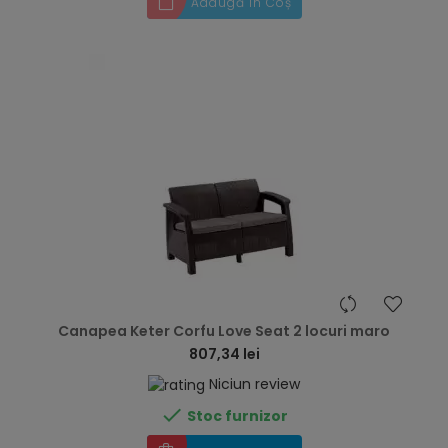
Adaugă în Coș
hea
Canapea Keter Corfu Love Seat 2 locuri maro
807,34 lei
Niciun review

Stoc furnizor