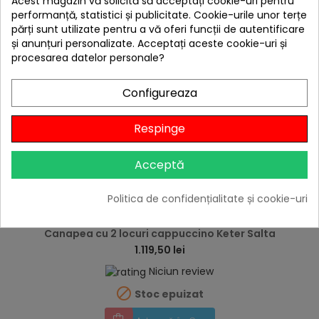
Acest magazin vă solicită să acceptați cookie-uri pentru
performanță, statistici și publicitate. Cookie-urile unor terțe
părți sunt utilizate pentru a vă oferi funcții de autentificare
și anunțuri personalizate. Acceptați aceste cookie-uri și
procesarea datelor personale?
Configureaza
Respinge
Acceptă
Politica de confidențialitate și cookie-uri
hea
Canapea cu 2 locuri cappuccino Keter Salta
1.119,50 lei
Niciun review

Stoc epuizat