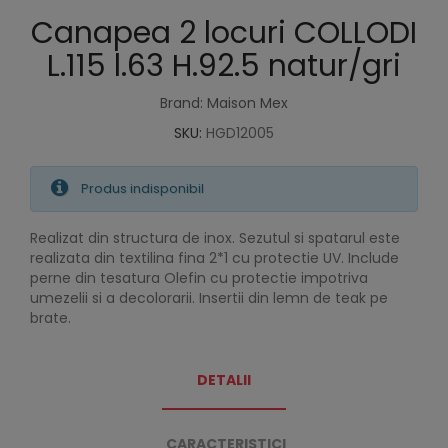
Canapea 2 locuri COLLODI
L.115 l.63 H.92.5 natur/gri
Brand: Maison Mex
SKU:
HGD12005
Produs indisponibil
Realizat din structura de inox. Sezutul si spatarul este
realizata din textilina fina 2*1 cu protectie UV. Include
perne din tesatura Olefin cu protectie impotriva
umezelii si a decolorarii. Insertii din lemn de teak pe
brate.
DETALII
CARACTERISTICI