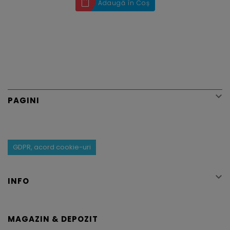
Adaugă în Coș

PAGINI
GDPR, acord cookie-uri

INFO
MAGAZIN & DEPOZIT