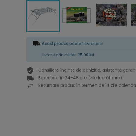
Acest produs poate fi livrat prin:
Livrare prin curier: 25,00 lei
Consiliere înainte de achiziție, asistență garan
Expediere în 24-48 ore (zile lucrătoare).
Returnare produs în termen de 14 zile calendar