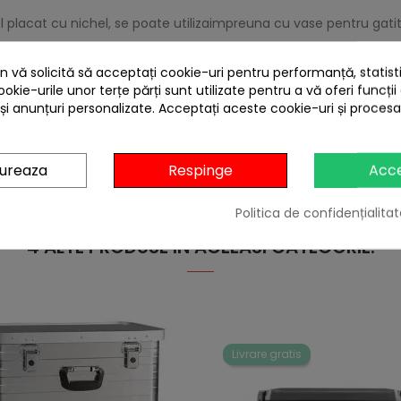
tel placat cu nichel, se poate utilizaimpreuna cu vase pentru gatit
 se pliaza atunci cand gratarul nu este folosit.
 vă solicită să acceptați cookie-uri pentru performanță, statistic
ookie-urile unor terțe părți sunt utilizate pentru a vă oferi funcții
 și anunțuri personalizate. Acceptați aceste cookie-uri și proces
ACCESORII
gureaza
Respinge
Acc
Politica de confidențialitat
4 ALTE PRODUSE IN ACEEASI CATEGORIE:
Livrare gratis