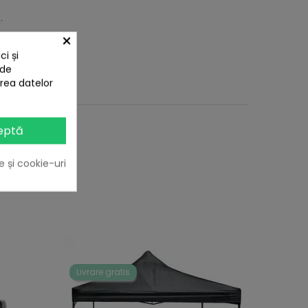
.
×
i și
 de
area datelor
eptă
e și cookie-uri
Livrare gratis