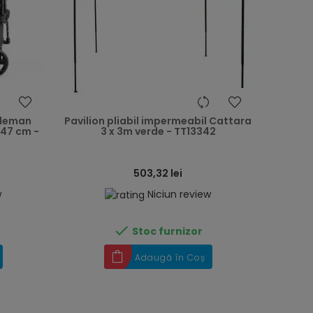
heart
heart
oleman
Pavilion pliabil impermeabil Cattara
x 47 cm -
3 x 3m verde - TT13342
503,32 lei
w
Niciun review

Stoc furnizor
Adaugă în Coș