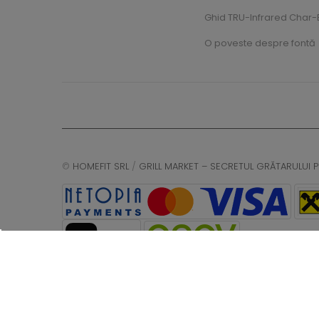
Ghid TRU-Infrared Char-B
O poveste despre fontă
©
HOMEFIT SRL
/
GRILL MARKET – SECRETUL GRĂTARULUI P