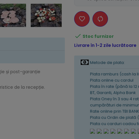

Stoc furnizor
Livrare în 1-2 zile lucrătoare
Metode de plata:
ție și post-garanție
Plata ramburs (cash la l
Plata online cu cardul
Plata în rate (pănă la 12
istice de la recepție.
BT, Garanti, Alpha Bank
Plata Oney în 3 sau 4 rat
cumpărături de minimum
Rate online prin TBI BAN
Plata cu Ordin de plată 
Plata cu carduri cadou 