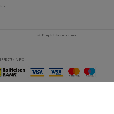
roil
↩
Dreptul de retragere
ERFECT!
/
ANPC