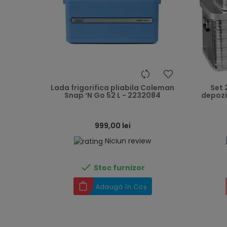
heart
Lada frigorifica pliabila Coleman
Set 
Snap ‘N Go 52 L - 2232084
depozit
999,00 lei
Niciun review

Stoc furnizor
Adaugă în Coș