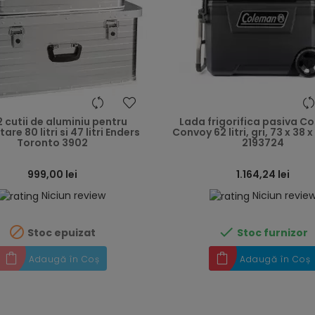
heart
2 cutii de aluminiu pentru
Lada frigorifica pasiva C
are 80 litri si 47 litri Enders
Convoy 62 litri, gri, 73 x 38 
Toronto 3902
2193724
999,00 lei
1.164,24 lei
Niciun review
Niciun revie


Stoc epuizat
Stoc furnizor
Adaugă în Coș
Adaugă în Coș