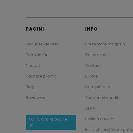
PAGINI
INFO
Reduceri de preț
Prezentare magazin
Top vânzări
Despre noi
Noutăți
Contact
Pachete promo
Livrare
Blog
Cum plătesc
Review-uri
Termeni și condiții
GDPR
Politică cookies
GDPR, acord cookie-
uri
Instrucțiuni utilizare grăt