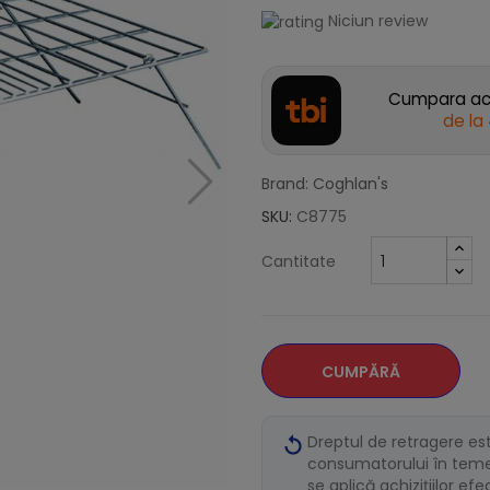
Niciun review
Cumpara acu
de la
Brand: Coghlan's
SKU:
C8775
Cantitate
CUMPĂRĂ
Dreptul de retragere es
consumatorului în temei
se aplică achizițiilor ef