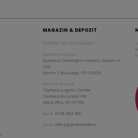
MAGAZIN & DEPOZIT
HOMEFIT SRL RO24842480
A
N
Adresă magazin:
m
Șoseaua Gheorghe Ionescu-Sisești nr.
226
Sector 1, București, CP 013824
Adresă depozit:
Olympia Logistic Center
Centura București 316
Glina, Ilfov, CP 077105
Sună:
0724 862 861
Scrie:
office@grillmarket.ro
ar