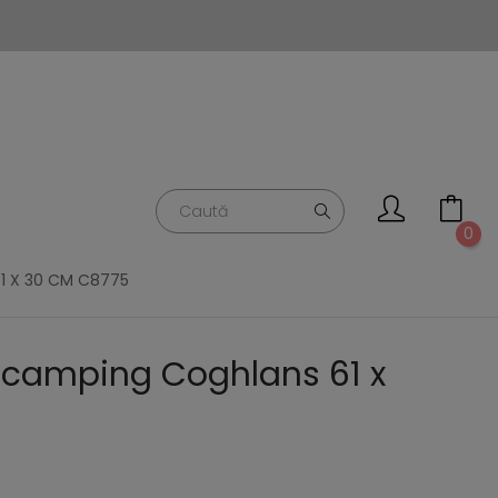
0
1 X 30 CM C8775
 camping Coghlans 61 x