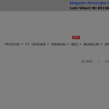
Magazin
:
Gheorghe Io
Luni-Vineri: 10-20 |
FEST
PRODUSE
PT. GRĂDINĂ
PREMIUM
BBQ
BRANDURI
I
ACASĂ
C