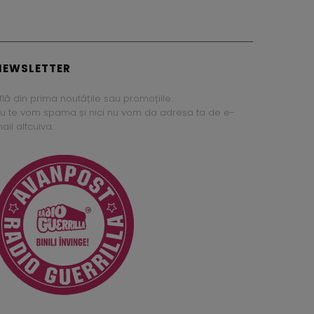
NEWSLETTER
flă din prima noutățile sau promoțiile.
u te vom spama și nici nu vom da adresa ta de e-
ail altcuiva.