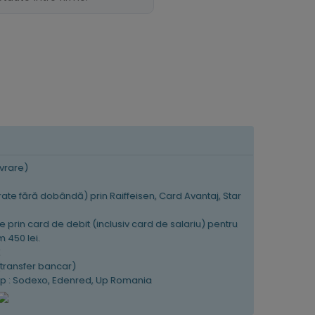
ivrare)
 rate fără dobândă) prin Raiffeisen, Card Avantaj, Star
e prin card de debit (inclusiv card de salariu) pentru
 450 lei.
K
(transfer bancar)
tip : Sodexo, Edenred, Up Romania