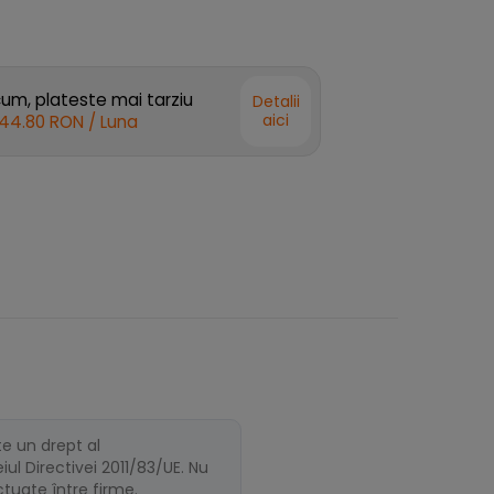
m, plateste mai tarziu
Detalii
aici
44.80 RON
/ Luna
te un drept al
ul Directivei 2011/83/UE. Nu
ectuate între firme.