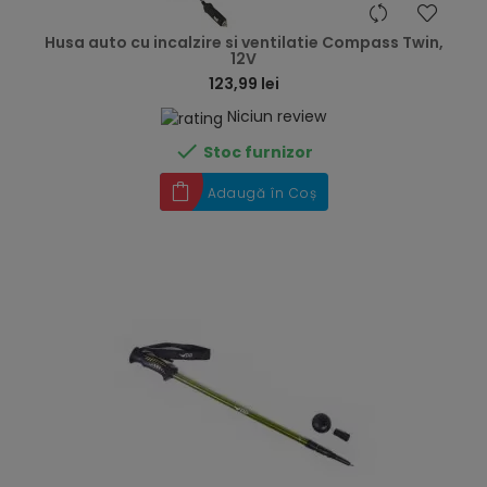
hea
Husa auto cu incalzire si ventilatie Compass Twin,
12V
123,99 lei
Niciun review

Stoc furnizor
Adaugă în Coș