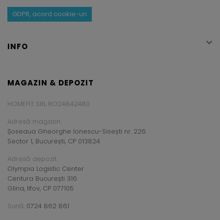
GDPR, acord cookie-uri

INFO
MAGAZIN & DEPOZIT
HOMEFIT SRL RO24842480
Adresă magazin:
Șoseaua Gheorghe Ionescu-Sisești nr. 226
Sector 1, București, CP 013824
Adresă depozit:
Olympia Logistic Center
Centura București 316
Glina, Ilfov, CP 077105
Sună:
0724 862 861