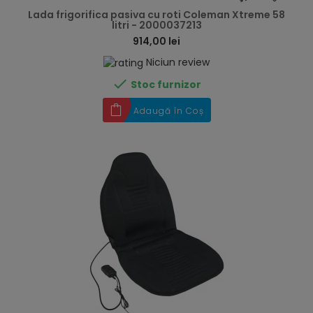
Lada frigorifica pasiva cu roti Coleman Xtreme 58
litri - 2000037213
914,00 lei
Niciun review

Stoc furnizor
Adaugă în Coș