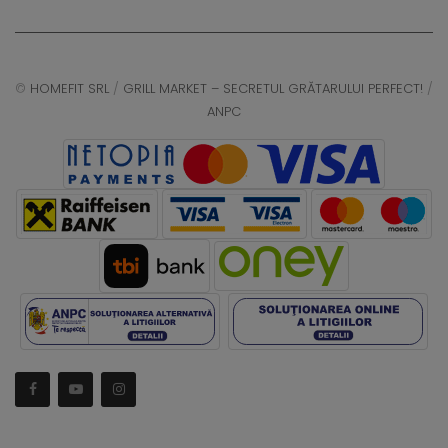
©
HOMEFIT SRL
/
GRILL MARKET – SECRETUL GRĂTARULUI PERFECT!
/
ANPC