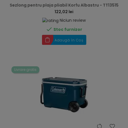
Sezlong pentru plaja pliabil Korfu Albastru - TT13515
122,02 lei
Niciun review

Stoc furnizor
Adaugă în Coș
Livrare gratis
hea