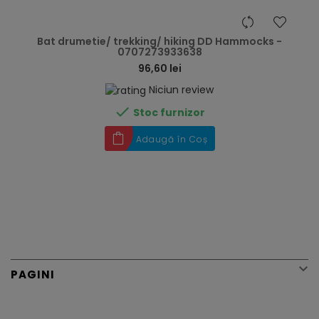
hea
Bat drumetie/ trekking/ hiking DD Hammocks -
0707273933638
96,60 lei
Niciun review

Stoc furnizor
Adaugă în Coș

PAGINI