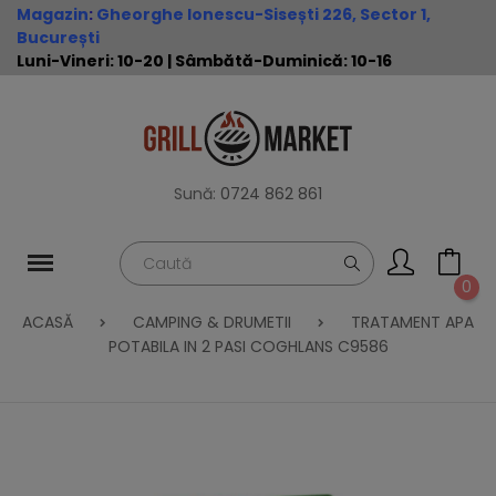
Magazin
:
Gheorghe Ionescu-Sisești 226, Sector 1,
București
Luni-Vineri: 10-20 | Sâmbătă-Duminică: 10-16
Sună:
0724 862 861
0
ACASĂ
CAMPING & DRUMETII
TRATAMENT APA
POTABILA IN 2 PASI COGHLANS C9586