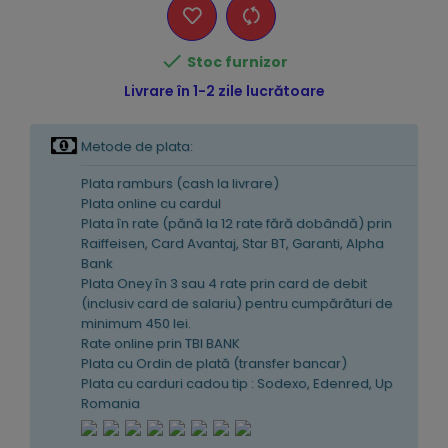

Stoc furnizor
Livrare în 1-2 zile lucrătoare
Metode de plata:
Plata ramburs (cash la livrare)
Plata online cu cardul
Plata în rate (pănă la 12 rate fără dobândă) prin
Raiffeisen, Card Avantaj, Star BT, Garanti, Alpha
Bank
Plata Oney în 3 sau 4 rate prin card de debit
(inclusiv card de salariu) pentru cumpărături de
minimum 450 lei.
Rate online prin TBI BANK
Plata cu Ordin de plată (transfer bancar)
Plata cu carduri cadou tip : Sodexo, Edenred, Up
Romania