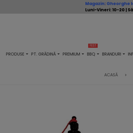
Magazin
:
Gheorghe Io
Luni-Vineri: 10-20 |
FEST
PRODUSE
PT. GRĂDINĂ
PREMIUM
BBQ
BRANDURI
I
ACASĂ