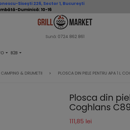
nescu-Sisești 226, Sector 1, București
 Sâmbătă-Duminică: 10-16
Sună:
0724 862 861
NFO
B2B
CAMPING & DRUMETII
PLOSCA DIN PIELE PENTRU APA 1 L C
Plosca din pie
Coghlans C8
111,85 lei