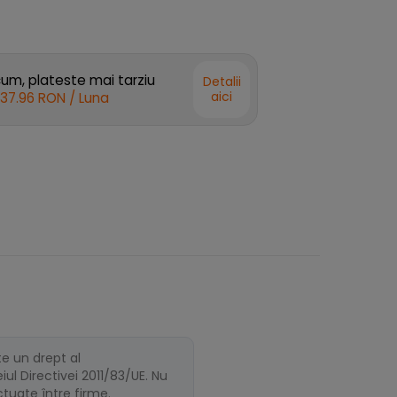
m, plateste mai tarziu
Detalii
aici
37.96 RON
/ Luna
te un drept al
ul Directivei 2011/83/UE. Nu
ectuate între firme.