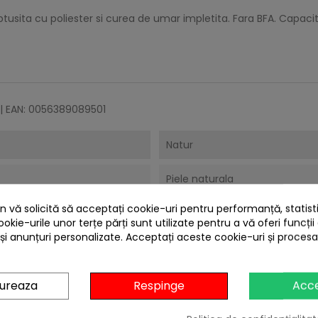
ptusita cu poliester si curea de umar impletita. Fara BFA. Capacita
| EAN: 0056389089501
Natur
Piele naturala
 vă solicită să acceptați cookie-uri pentru performanță, statistic
Plosca din piele
ookie-urile unor terțe părți sunt utilizate pentru a vă oferi funcții
 și anunțuri personalizate. Acceptați aceste cookie-uri și proces
SUA
Plosca din piele
gureaza
Respinge
Acc
Livrare prin curier