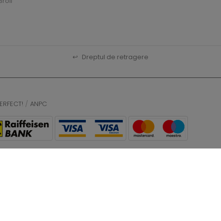
roil
↩
Dreptul de retragere
ERFECT!
/
ANPC