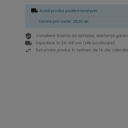
Acest produs poate fi livrat prin:
Livrare prin curier: 25,00 lei
Consiliere înainte de achiziție, asistență garan
Expediere în 24-48 ore (zile lucrătoare).
Returnare produs în termen de 14 zile calendar