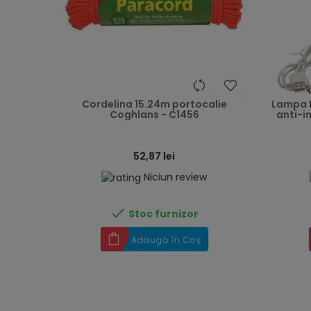
heart
Cordelina 15.24m portocalie
Lampa L
Coghlans - C1456
anti-i
52,87 lei
Niciun review

Stoc furnizor
Adaugă în Coș