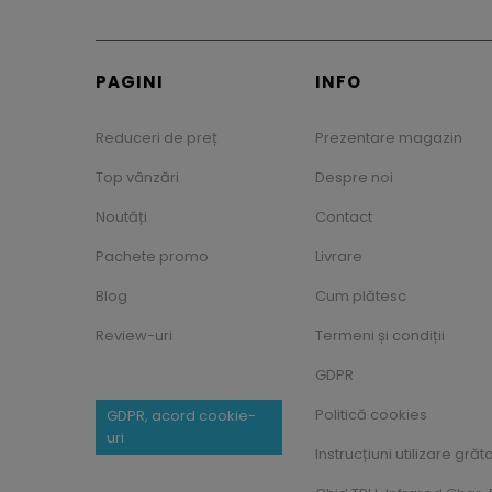
PAGINI
INFO
Reduceri de preț
Prezentare magazin
Top vânzări
Despre noi
Noutăți
Contact
Pachete promo
Livrare
Blog
Cum plătesc
Review-uri
Termeni și condiții
GDPR
Politică cookies
GDPR, acord cookie-
uri
Instrucțiuni utilizare grăt