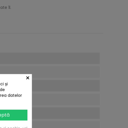
te 1l.
×
i și
 de
area datelor
eptă