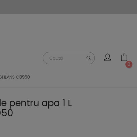
0
OGHLANS C8950
le pentru apa 1 L
950