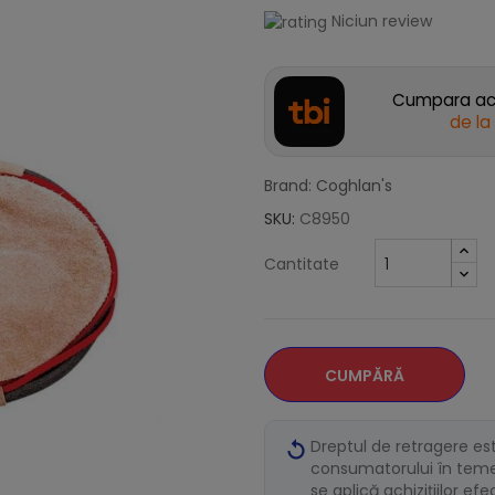
Niciun review
Cumpara acu
de la
Brand: Coghlan's
SKU:
C8950
Cantitate
CUMPĂRĂ
Dreptul de retragere es
consumatorului în temei
se aplică achizițiilor ef