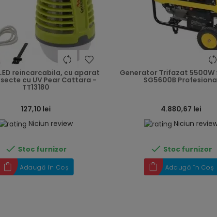
heart
ED reincarcabila, cu aparat
Generator Trifazat 5500W 
nsecte cu UV Pear Cattara -
SG5600B Profesiona
TT13180
127,10 lei
4.880,67 lei
Niciun review
Niciun revie


Stoc furnizor
Stoc furnizor
Adaugă în Coș
Adaugă în Coș