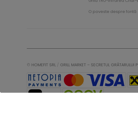
Ghid TRU-Infrared Char-B
O poveste despre fontă
©
HOMEFIT SRL
/
GRILL MARKET – SECRETUL GRĂTARULUI P