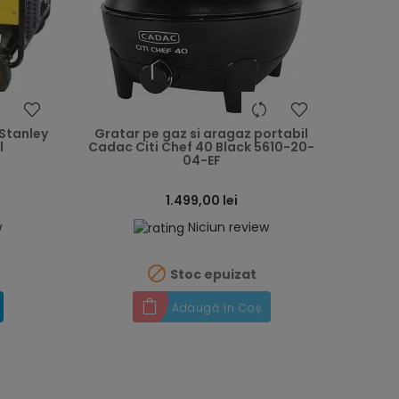
heart
heart
Stanley
Gratar pe gaz si aragaz portabil
l
Cadac Citi Chef 40 Black 5610-20-
04-EF
1.499,00 lei
w
Niciun review

Stoc epuizat
Adaugă în Coș