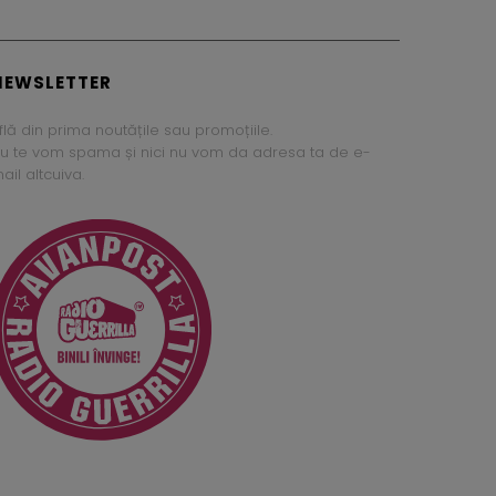
NEWSLETTER
flă din prima noutățile sau promoțiile.
u te vom spama și nici nu vom da adresa ta de e-
ail altcuiva.