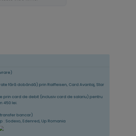
ivrare)
 rate fără dobândă) prin Raiffeisen, Card Avantaj, Star
e prin card de debit (inclusiv card de salariu) pentru
 450 lei.
K
(transfer bancar)
tip : Sodexo, Edenred, Up Romania