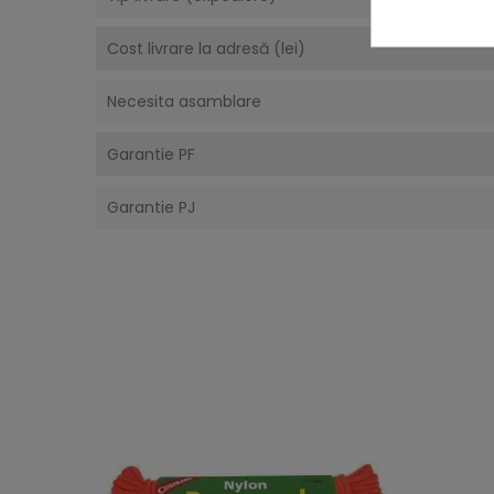
Cost livrare la adresă (lei)
Necesita asamblare
Garantie PF
Garantie PJ