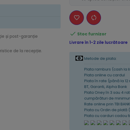

Stoc furnizor
ție și post-garanție
Livrare în 1-2 zile lucrătoare
istice de la recepție.
Metode de plata:
Plata ramburs (cash la l
Plata online cu cardul
Plata în rate (pănă la 12
BT, Garanti, Alpha Bank
Plata Oney în 3 sau 4 rat
cumpărături de minimum
Rate online prin TBI BAN
Plata cu Ordin de plată 
Plata cu carduri cadou 