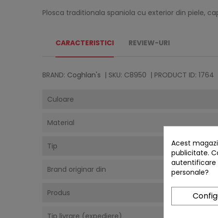
Plosca traditionala spaniola cu exterior din piele, ca
CARACTERISTICI
REVIEW-URI
BRAND:
Coghlan's
| SKU: C8950
| PRODUCT ID: 1764
Culoare
Material
Acest magazin
Tip
publicitate. C
autentificare
Brand originar din
personale?
Produs
Confi
Tip livrare (expediere)