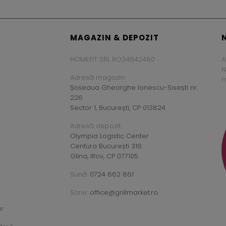
MAGAZIN & DEPOZIT
HOMEFIT SRL RO24842480
A
N
Adresă magazin:
m
Șoseaua Gheorghe Ionescu-Sisești nr.
226
Sector 1, București, CP 013824
Adresă depozit:
Olympia Logistic Center
Centura București 316
Glina, Ilfov, CP 077105
Sună:
0724 862 861
Scrie:
office@grillmarket.ro
ar