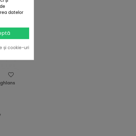
i și
 de
area datelor
eptă
e și cookie-uri
heart
oghlans
w