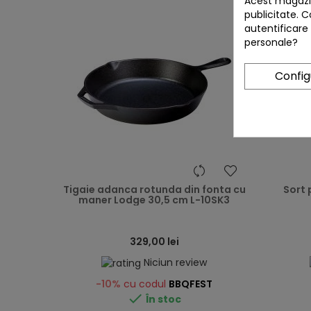
Acest magazin
publicitate. C
autentificare
personale?
Confi
heart
Tigaie adanca rotunda din fonta cu
Sort 
maner Lodge 30,5 cm L-10SK3
329,00 lei
Niciun review
-10%
cu codul
BBQFEST

În stoc