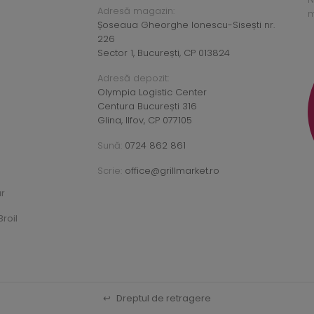
Adresă magazin:
m
Șoseaua Gheorghe Ionescu-Sisești nr.
226
Sector 1, București, CP 013824
Adresă depozit:
Olympia Logistic Center
Centura București 316
Glina, Ilfov, CP 077105
Sună:
0724 862 861
Scrie:
office@grillmarket.ro
ar
roil
↩
Dreptul de retragere