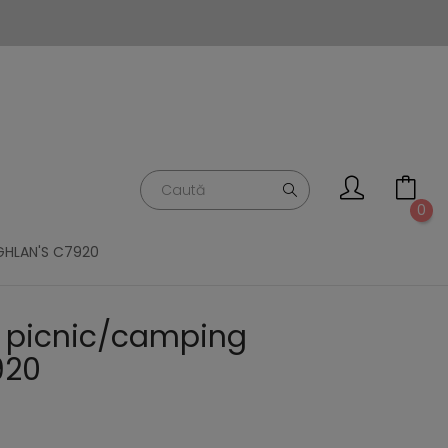
0
GHLAN'S C7920
 picnic/camping
920