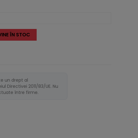
INE ÎN STOC
te un drept al
ul Directivei 2011/83/UE. Nu
ectuate între firme.