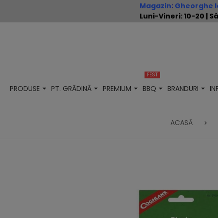
Magazin
:
Gheorghe Io
Luni-Vineri: 10-20 |
FEST
PRODUSE
PT. GRĂDINĂ
PREMIUM
BBQ
BRANDURI
I
ACASĂ