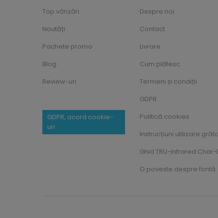
Top vânzări
Despre noi
Noutăți
Contact
Pachete promo
Livrare
Blog
Cum plătesc
Review-uri
Termeni și condiții
GDPR
Politică cookies
GDPR, acord cookie-
uri
Instrucțiuni utilizare grăt
Ghid TRU-Infrared Char-B
O poveste despre fontă