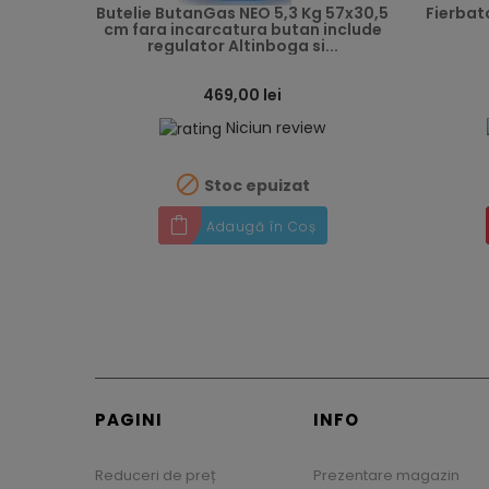
Butelie ButanGas NEO 5,3 Kg 57x30,5
Fierbat
cm fara incarcatura butan include
regulator Altinboga si...
469,00 lei
Niciun review

Stoc epuizat
Adaugă în Coș
PAGINI
INFO
Reduceri de preț
Prezentare magazin