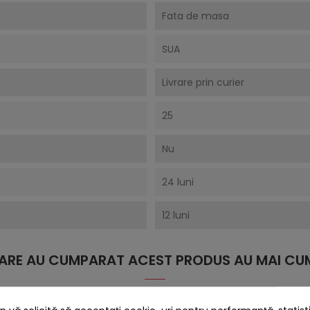
Fata de masa
SUA
Livrare prin curier
25
Nu
24 luni
12 luni
 CARE AU CUMPARAT ACEST PRODUS AU MAI CUM