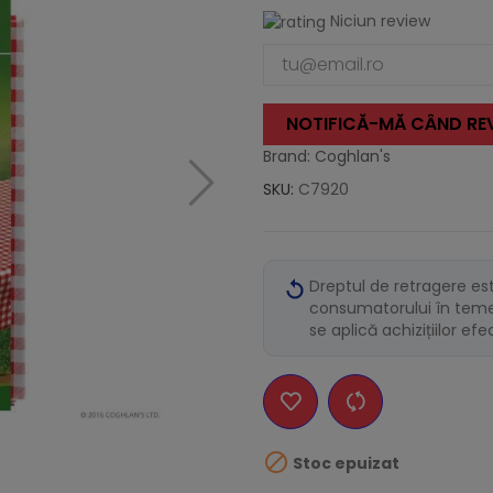
Niciun review
NOTIFICĂ-MĂ CÂND REV
Brand: Coghlan's
SKU:
C7920
Dreptul de retragere es
consumatorului în temei
se aplică achizițiilor ef

Stoc epuizat