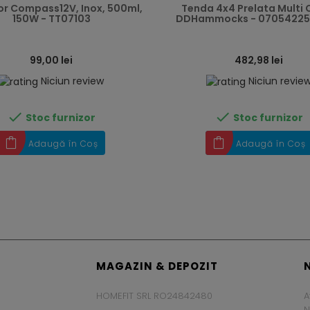
or Compass12V, Inox, 500ml,
Tenda 4x4 Prelata Multi
150W - TT07103
DDHammocks - 07054225
99,00 lei
482,98 lei
Niciun review
Niciun revie


Stoc furnizor
Stoc furnizor
Adaugă în Coș
Adaugă în Coș
MAGAZIN & DEPOZIT
HOMEFIT SRL RO24842480
A
N