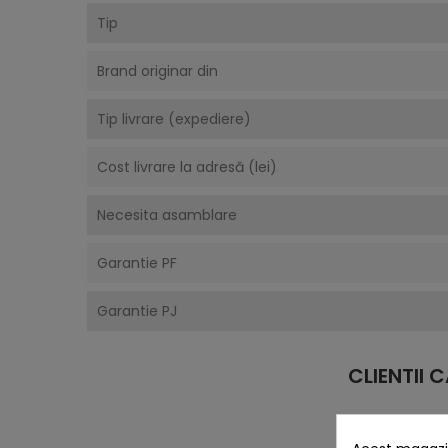
Tip
Brand originar din
Tip livrare (expediere)
Cost livrare la adresă (lei)
Necesita asamblare
Garantie PF
Garantie PJ
CLIENTII