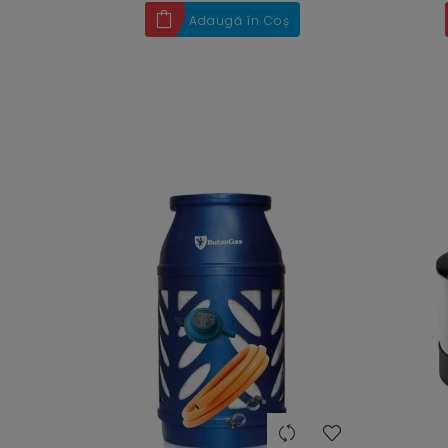
Adaugă în Coș
heart