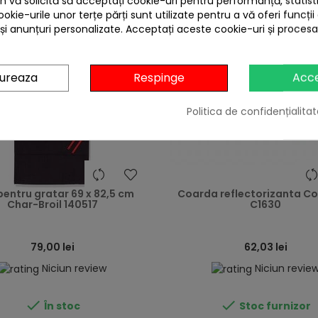
 vă solicită să acceptați cookie-uri pentru performanță, statistic
ookie-urile unor terțe părți sunt utilizate pentru a vă oferi funcții
 și anunțuri personalizate. Acceptați aceste cookie-uri și proces
gureaza
Respinge
Acc
Politica de confidențialitat
heart
pentru gratar 69 x 82,5 cm
Coarda reflectorizanta C
Char-Broil 140517
C1630
79,00 lei
62,03 lei
Niciun review
Niciun revie


În stoc
Stoc furnizor