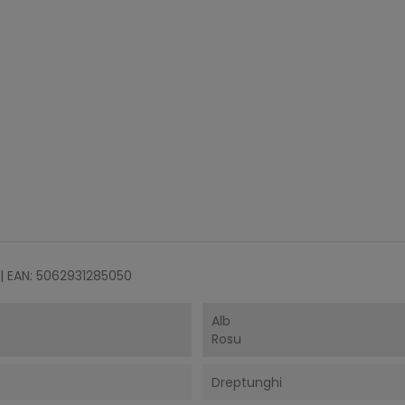
| EAN: 5062931285050
Alb
Rosu
Dreptunghi