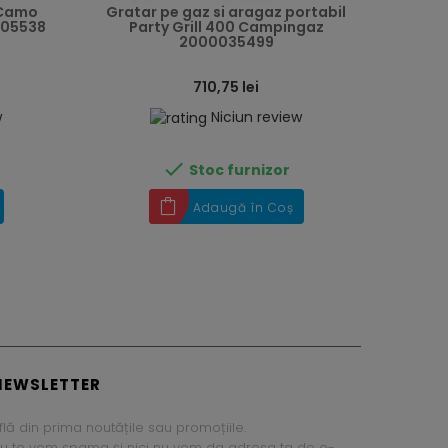
 Camo
Gratar pe gaz si aragaz portabil
05538
Party Grill 400 Campingaz
2000035499
710,75 lei
w
Niciun review

Stoc furnizor
Adaugă în Coș
NEWSLETTER
flă din prima noutățile sau promoțiile.
u te vom spama și nici nu vom da adresa ta de e-