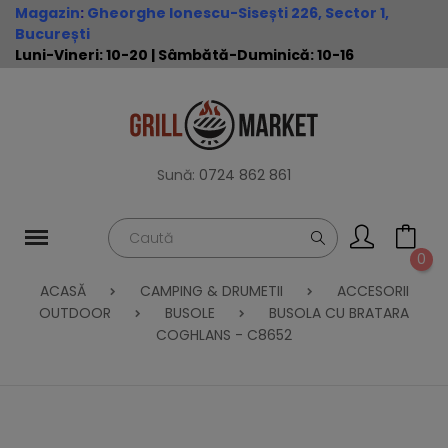
Magazin
:
Gheorghe Ionescu-Sisești 226, Sector 1,
București
Luni-Vineri: 10-20 | Sâmbătă-Duminică: 10-16
Sună:
0724 862 861
0
ACASĂ
CAMPING & DRUMETII
ACCESORII
OUTDOOR
BUSOLE
BUSOLA CU BRATARA
COGHLANS - C8652