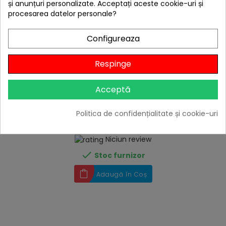
și anunțuri personalizate. Acceptați aceste cookie-uri și
procesarea datelor personale?
Configureaza
Respinge
Acceptă
hea
Busola de suprapus peste harta Coghlans - C8162
Politica de confidențialitate și cookie-uri
45,76 lei
Niciun review

Stoc furnizor
Adaugă în Coș