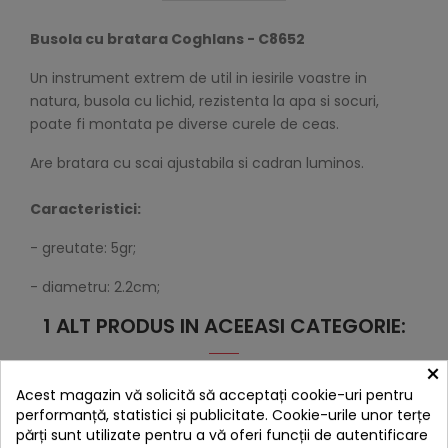
Busola cu bratara Coghlans - C8652
Un instrument extrem de util in iesirile voastre in
natura, b
usola cu lichid, rezistenta la apa si socuri,
poate fi montata pe diverse curele de ceas.
Are bratara cu scai ajustabila si cadran luminos.
Caracteristici:
- greutate: 5gr;
- diametru: 2.2cm;
1 ALT PRODUS IN ACEEASI CATEGORIE:
×
Acest magazin vă solicită să acceptați cookie-uri pentru
performanță, statistici și publicitate. Cookie-urile unor terțe
părți sunt utilizate pentru a vă oferi funcții de autentificare