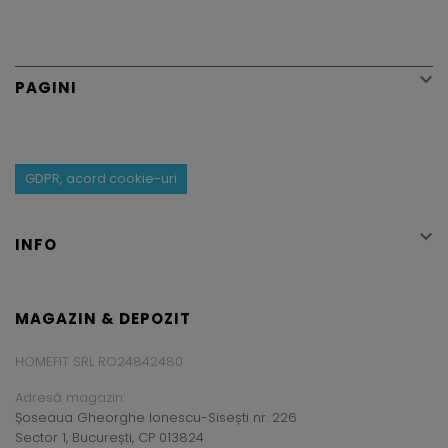

PAGINI
GDPR, acord cookie-uri

INFO
MAGAZIN & DEPOZIT
HOMEFIT SRL RO24842480
Adresă magazin:
Șoseaua Gheorghe Ionescu-Sisești nr. 226
Sector 1, București, CP 013824