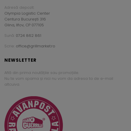
Adresă depozit:
Olympia Logistic Center
Centura București 316
Glina, Ilfov, CP 077105
Sună:
0724 862 861
Scrie:
office@grillmarket.ro
NEWSLETTER
Află din prima noutățile sau promoțiile.
Nu te vom spama și nici nu vom da adresa ta de e-mail
altcuiva.