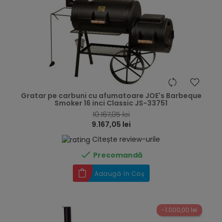
hea
Gratar pe carbuni cu afumatoare JOE's Barbeque
Smoker 16 inci Classic JS-33751
10.167,05 lei
9.167,05 lei
Citește review-urile

Precomandă
Adaugă în Coș
-1.000,00 lei