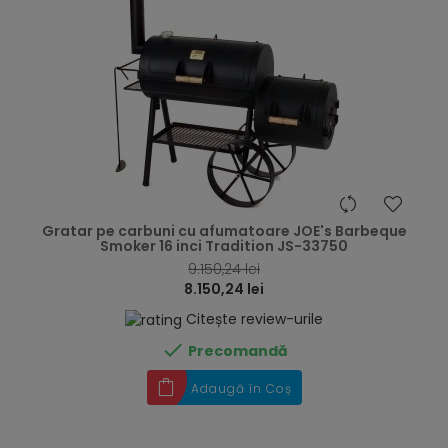
hea
Gratar pe carbuni cu afumatoare JOE's Barbeque
Smoker 16 inci Tradition JS-33750
9.150,24 lei
8.150,24 lei
Citește review-urile

Precomandă
Adaugă în Coș