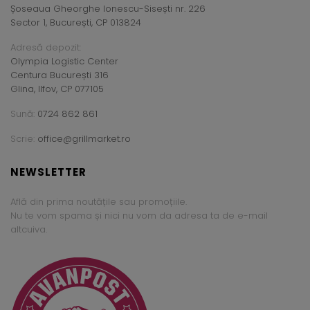
Șoseaua Gheorghe Ionescu-Sisești nr. 226
Sector 1, București, CP 013824
Adresă depozit:
Olympia Logistic Center
Centura București 316
Glina, Ilfov, CP 077105
Sună:
0724 862 861
Scrie:
office@grillmarket.ro
NEWSLETTER
Află din prima noutățile sau promoțiile.
Nu te vom spama și nici nu vom da adresa ta de e-mail
altcuiva.