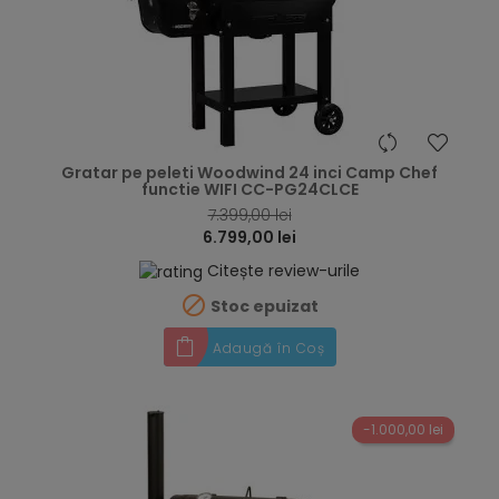
hea
Gratar pe peleti Woodwind 24 inci Camp Chef
functie WIFI CC-PG24CLCE
7.399,00 lei
6.799,00 lei
Citește review-urile

Stoc epuizat
Adaugă în Coș
-1.000,00 lei