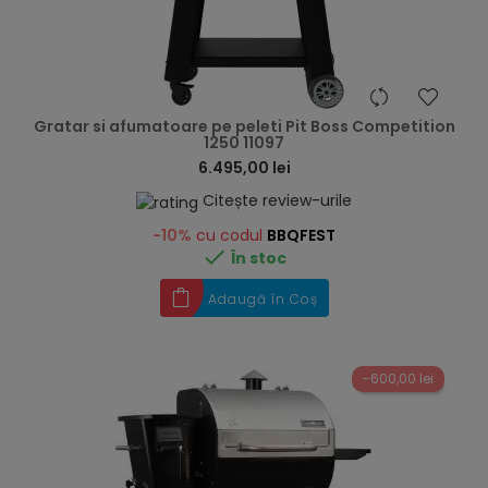
hea
Gratar si afumatoare pe peleti Pit Boss Competition
1250 11097
6.495,00 lei
Citește review-urile
-10%
cu codul
BBQFEST

În stoc
Adaugă în Coș
-600,00 lei