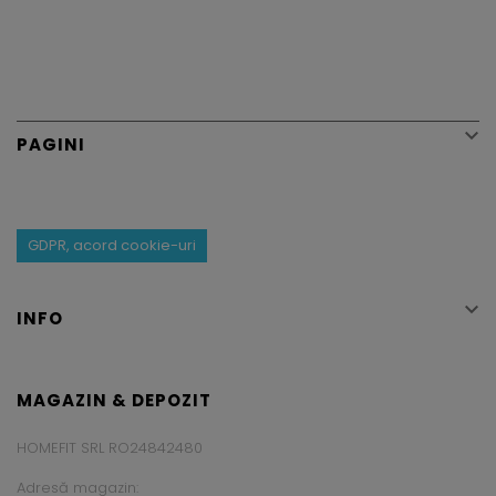

PAGINI
GDPR, acord cookie-uri

INFO
MAGAZIN & DEPOZIT
HOMEFIT SRL RO24842480
Adresă magazin: