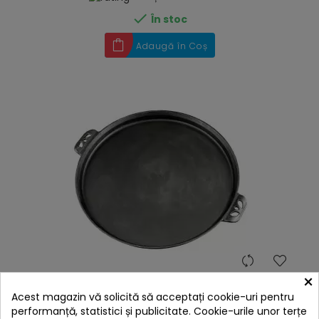

În stoc
Adaugă în Coș
hea
×
Tava din fonta pentru pizza Camp Chef 36 cm CC-
CIPZ14
Acest magazin vă solicită să acceptați cookie-uri pentru
299,00 lei
performanță, statistici și publicitate. Cookie-urile unor terțe