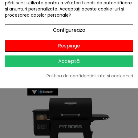
părți sunt utilizate pentru a vă oferi funcții de autentificare
Citește review-urile
și anunțuri personalizate. Acceptați aceste cookie-uri și
-30%
cu codul
BBQFEST
procesarea datelor personale?

În stoc
Configureaza
Adaugă în Coș
Respinge
4 ALTE PRODUSE IN ACEEASI
Acceptă
CATEGORIE:
Politica de confidențialitate și cookie-uri