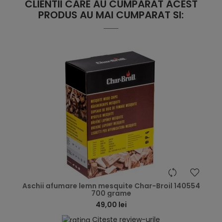
CLIENTII CARE AU CUMPARAT ACEST
PRODUS AU MAI CUMPARAT SI:
hea
Aschii afumare lemn mesquite Char-Broil 140554
700 grame
49,00 lei
Citește review-urile