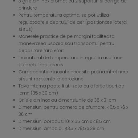
3 grile din inox cromat cu 2 suporturi si carlige de
prindere
Pentru temperatura optima, se pot utiliza
regulatoarele debitului de aer (pozitionate lateral
si sus)
Manerele practice de pe margini faciliteaza
manevrarea usoara sau transportul pentru
depozitare fara efort
Indicatorul de temperatura integrat in usa face
afumatul mai precis
Componentele inoxate necesita putina intretinere
si sunt rezistente la coroziune
Tava interna poate fi utilizata cu diferite tipuri de
lemn (35 x 30 cm)
Grilele din inox au dimensiunile de 36 x 31 cm
Dimensiuni pentru camera de afumare: 40,5 x 76 x
36 cm
Dimensiuni porodus: 101 x 55 cm x 48,5 cm
Dimensiuni ambalaj: 43,5 x 79,5 x 38 cm