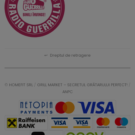
↩
Dreptul de retragere
©
HOMEFIT SRL
/
GRILL MARKET – SECRETUL GRĂTARULUI PERFECT!
/
ANPC