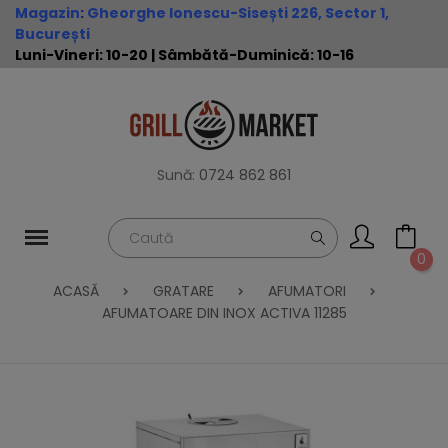
Magazin
:
Gheorghe Ionescu-Sisești 226, Sector 1,
București
Luni-Vineri: 10-20 | Sâmbătă-Duminică: 10-16
Sună:
0724 862 861
0
ACASĂ
GRATARE
AFUMATORI
AFUMATOARE DIN INOX ACTIVA 11285