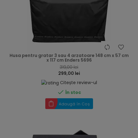
hea
Husa pentru gratar 3 sau 4 arzatoare 148 cm x 57 cm
x 117 cm Enders 5696
319,00 lei
299,00 lei
Citește review-ul

În stoc
Adaugă în Coș