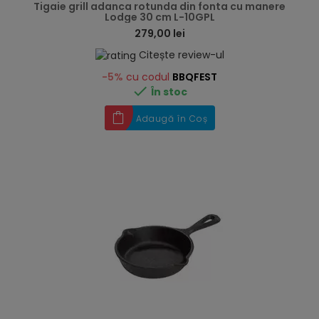
Tigaie grill adanca rotunda din fonta cu manere
Lodge 30 cm L-10GPL
279,00 lei
Citește review-ul
-5%
cu codul
BBQFEST

În stoc
Adaugă în Coș