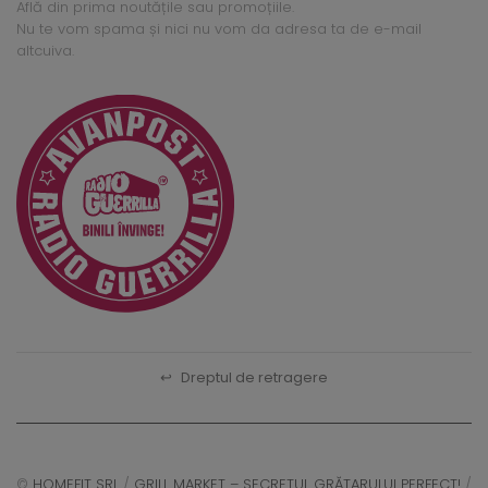
Află din prima noutățile sau promoțiile.
Nu te vom spama și nici nu vom da adresa ta de e-mail
altcuiva.
↩
Dreptul de retragere
©
HOMEFIT SRL
/
GRILL MARKET – SECRETUL GRĂTARULUI PERFECT!
/