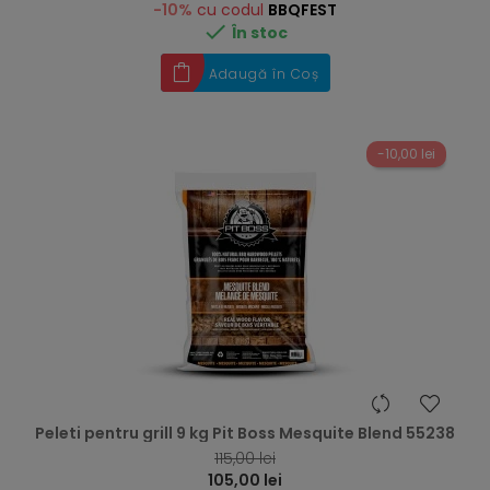
-10%
cu codul
BBQFEST

În stoc
Adaugă în Coș
-10,00 lei
hea
Peleti pentru grill 9 kg Pit Boss Mesquite Blend 55238
115,00 lei
105,00 lei