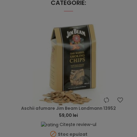
CATEGORIE:
hea
Aschii afumare Jim Beam Landmann 13952
59,00 lei
Citește review-ul

Stoc epuizat