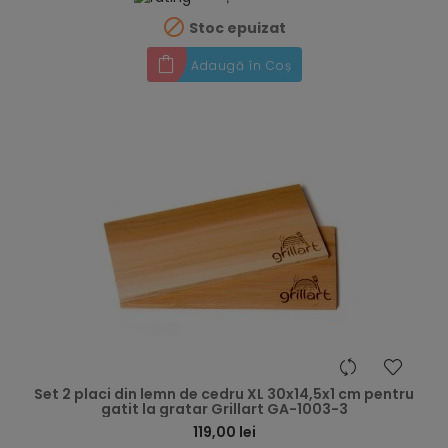

Stoc epuizat
Adaugă în Coș
hea
Set 2 placi din lemn de cedru XL 30x14,5x1 cm pentru
gatit la gratar Grillart GA-1003-3
119,00 lei