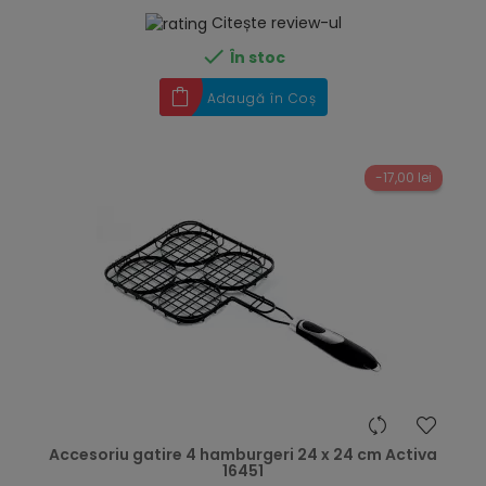
Citește review-ul

În stoc
Adaugă în Coș
-17,00 lei
hea
Accesoriu gatire 4 hamburgeri 24 x 24 cm Activa
16451