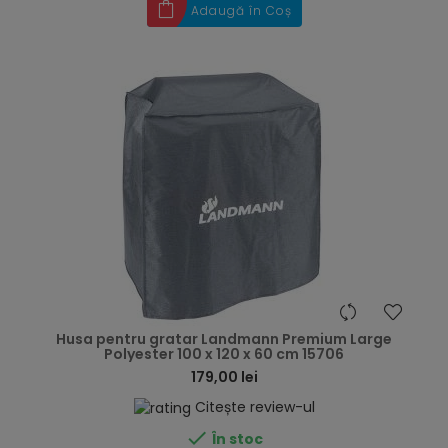
Adaugă în Coș
hea
Husa pentru gratar Landmann Premium Large
Polyester 100 x 120 x 60 cm 15706
179,00 lei
Citește review-ul

În stoc