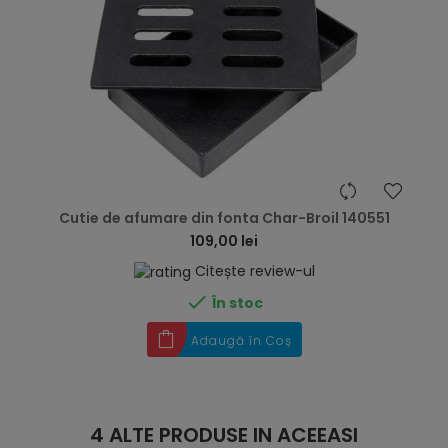
hea
Cutie de afumare din fonta Char-Broil 140551
109,00 lei
Citește review-ul

În stoc
Adaugă în Coș
4 ALTE PRODUSE IN ACEEASI