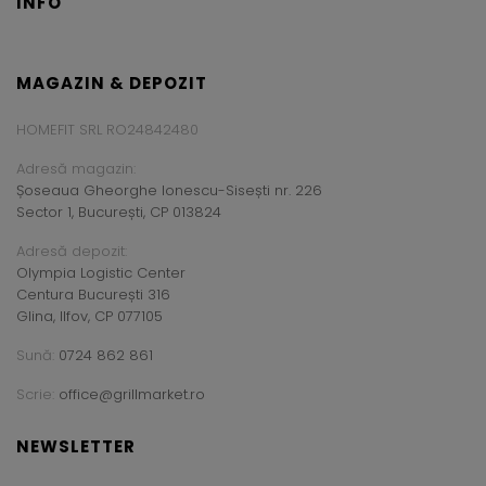
INFO
MAGAZIN & DEPOZIT
HOMEFIT SRL RO24842480
Adresă magazin:
Șoseaua Gheorghe Ionescu-Sisești nr. 226
Sector 1, București, CP 013824
Adresă depozit:
Olympia Logistic Center
Centura București 316
Glina, Ilfov, CP 077105
Sună:
0724 862 861
Scrie:
office@grillmarket.ro
NEWSLETTER