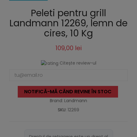
Peleti pentru grill
Landmann 12269, lemn de
cires, 10 Kg
109,00 lei
Citește review-ul
NOTIFICĂ-MĂ CÂND REVINE ÎN STOC
Brand: Landmann
SKU:
12269
Dreptul de retragere este un drept al