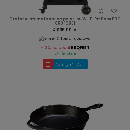
hea
Gratar si afumatoare pe peleti cu Wi-Fi Pit Boss PRO
850 10831
4.995,00 lei
Citește review-ul
-12%
cu codul
BBQFEST

În stoc
Adaugă în Coș