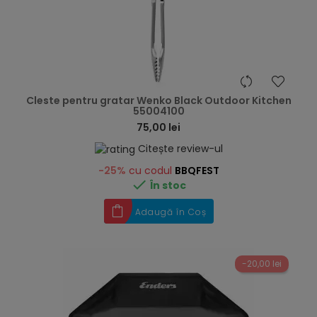
hea
Cleste pentru gratar Wenko Black Outdoor Kitchen
55004100
75,00 lei
Citește review-ul
-25%
cu codul
BBQFEST

În stoc
Adaugă în Coș
-20,00 lei