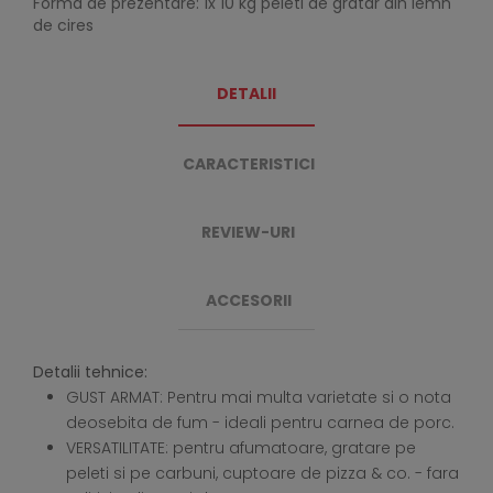
Forma de prezentare: 1x 10 kg peleti de gratar din lemn
de cires
DETALII
CARACTERISTICI
REVIEW-URI
ACCESORII
Detalii tehnice:
GUST ARMAT: Pentru mai multa varietate si o nota
deosebita de fum - ideali pentru carnea de porc.
VERSATILITATE: pentru afumatoare, gratare pe
peleti si pe carbuni, cuptoare de pizza & co. - fara