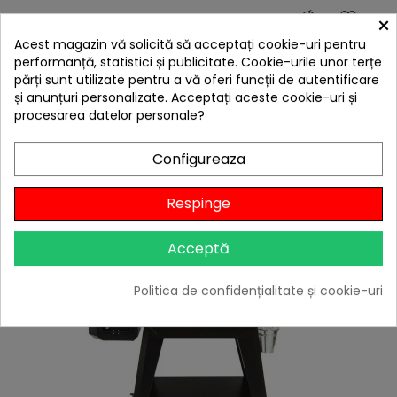
hea
×
Tigaie mini rotunda din fonta cu maner Lodge 9 cm
Acest magazin vă solicită să acceptați cookie-uri pentru
L-MS3
performanță, statistici și publicitate. Cookie-urile unor terțe
85,00 lei
părți sunt utilizate pentru a vă oferi funcții de autentificare
și anunțuri personalizate. Acceptați aceste cookie-uri și
Citește review-ul
procesarea datelor personale?

În stoc
Configureaza
Adaugă în Coș
Respinge
Acceptă
Politica de confidențialitate și cookie-uri