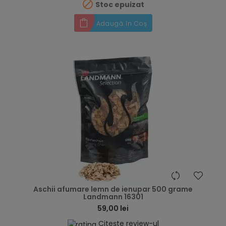

Stoc epuizat
Adaugă în Coș
hea
Aschii afumare lemn de ienupar 500 grame
Landmann 16301
59,00 lei
Citește review-ul