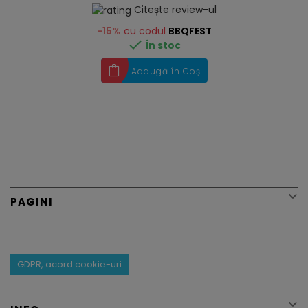
Citește review-ul
-15%
cu codul
BBQFEST

În stoc
Adaugă în Coș

PAGINI
GDPR, acord cookie-uri
