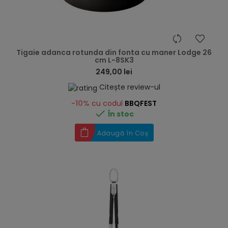
hea
Tigaie adanca rotunda din fonta cu maner Lodge 26
cm L-8SK3
249,00 lei
Citește review-ul
-10%
cu codul
BBQFEST

În stoc
Adaugă în Coș