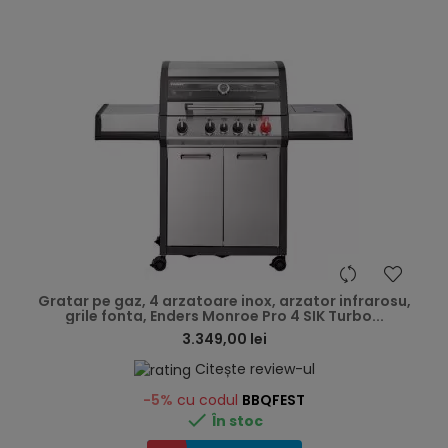
hea
Gratar pe gaz, 4 arzatoare inox, arzator infrarosu,
grile fonta, Enders Monroe Pro 4 SIK Turbo...
3.349,00 lei
Citește review-ul
-5%
cu codul
BBQFEST

În stoc