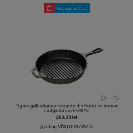
Adaugă în Coș
hea
Tigaie grill adanca rotunda din fonta cu maner
Lodge 26 cm L-8GP3
269,00 lei
Citește review-ul