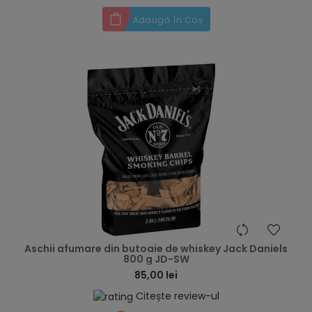
Adaugă în Coș
hea
Aschii afumare din butoaie de whiskey Jack Daniels
800 g JD-SW
85,00 lei
Citește review-ul