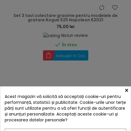
hea
Set 3 tavi colectare grasime pentru modelele de
gratare Rogue 525 Napoleon 62021
75,00 lei
Niciun review

În stoc
Adaugă în Coș
×
Acest magazin vă solicită să acceptați cookie-uri pentru
performanță, statistici și publicitate. Cookie-urile unor terțe
părți sunt utilizate pentru a vă oferi funcții de autentificare
și anunțuri personalizate. Acceptați aceste cookie-uri și
procesarea datelor personale?