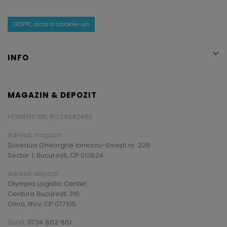
GDPR, acord cookie-uri

INFO
MAGAZIN & DEPOZIT
HOMEFIT SRL RO24842480
Adresă magazin:
Șoseaua Gheorghe Ionescu-Sisești nr. 226
Sector 1, București, CP 013824
Adresă depozit:
Olympia Logistic Center
Centura București 316
Glina, Ilfov, CP 077105
Sună:
0724 862 861