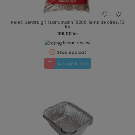
hea
Peleti pentru grill Landmann 12269, lemn de cires, 10
Kg
109,00 lei
Niciun review

Stoc epuizat
Adaugă în Coș