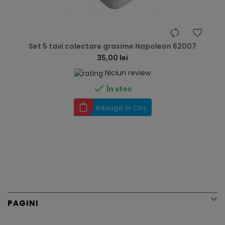
hea
Set 5 tavi colectare grasime Napoleon 62007
35,00 lei
Niciun review

În stoc
Adaugă în Coș

PAGINI