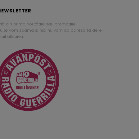
NEWSLETTER
flă din prima noutățile sau promoțiile.
u te vom spama și nici nu vom da adresa ta de e-
ail altcuiva.