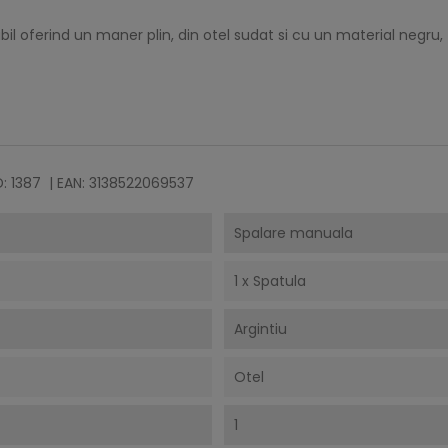
idabil oferind un maner plin, din otel sudat si cu un material negr
: 1387
| EAN: 3138522069537
Spalare manuala
1 x Spatula
Argintiu
Otel
1