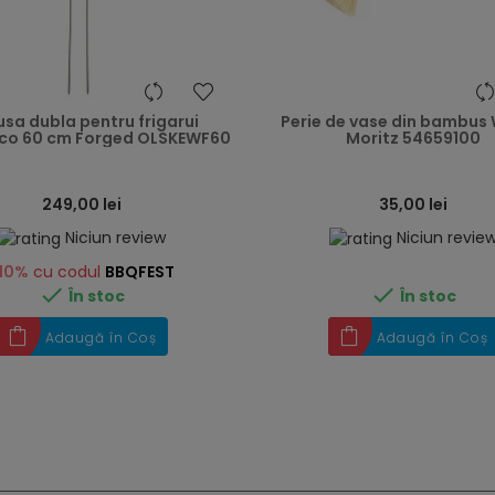
heart
sa dubla pentru frigarui
Perie de vase din bambus
co 60 cm Forged OLSKEWF60
Moritz 54659100
249,00 lei
35,00 lei
Niciun review
Niciun revie
10%
cu codul
BBQFEST


În stoc
În stoc
Adaugă în Coș
Adaugă în Coș