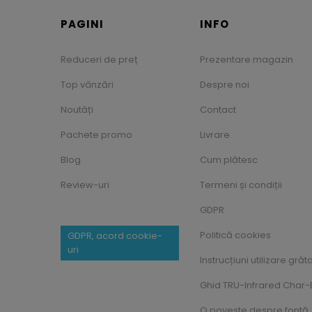
PAGINI
INFO
Reduceri de preț
Prezentare magazin
Top vânzări
Despre noi
Noutăți
Contact
Pachete promo
Livrare
Blog
Cum plătesc
Review-uri
Termeni și condiții
GDPR
Politică cookies
GDPR, acord cookie-
uri
Instrucțiuni utilizare grăt
Ghid TRU-Infrared Char-B
O poveste despre fontă