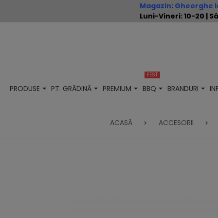
Magazin
:
Gheorghe Io
Luni-Vineri: 10-20 |
FEST
PRODUSE
PT. GRĂDINĂ
PREMIUM
BBQ
BRANDURI
I
ACASĂ
ACCESORII