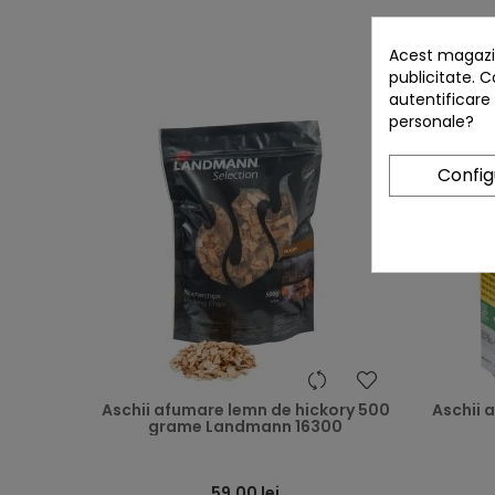
CLIENTII
Acest magazin
publicitate. C
autentificare
personale?
Confi
heart
Aschii afumare lemn de hickory 500
Aschii 
grame Landmann 16300
59,00 lei