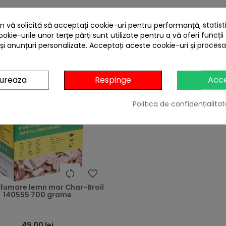
 CARE AU CUMPARAT ACEST PRODUS AU MAI CUM
 vă solicită să acceptați cookie-uri pentru performanță, statistic
ookie-urile unor terțe părți sunt utilizate pentru a vă oferi funcții
 și anunțuri personalizate. Acceptați aceste cookie-uri și proces
gureaza
Respinge
Acc
Politica de confidențialitat
heart
afumare lemn mar Char-Broil
140555 700 grame
49,00 lei