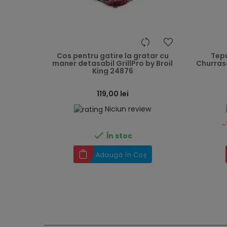
heart
Cos pentru gatire la gratar cu
Tepu
maner detasabil GrillPro by Broil
Churras
King 24876
119,00 lei
Niciun review
-

În stoc
Adaugă în Coș