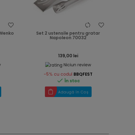
heart
heart
 Wenko
Set 2 ustensile pentru gratar
Napoleon 70032
139,00 lei
w
Niciun review
-5%
cu codul
BBQFEST

În stoc
Adaugă în Coș