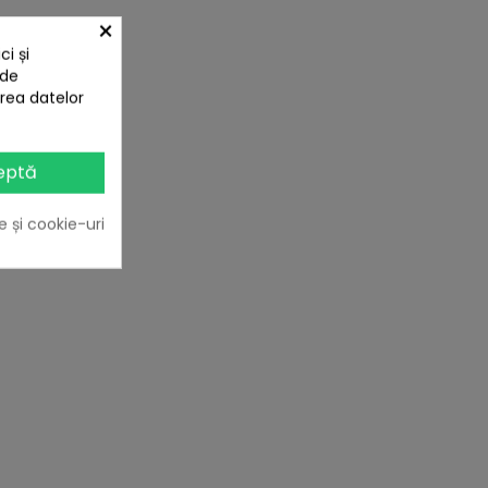
×
PARAT SI:
i și
 de
area datelor
eptă
e și cookie-uri