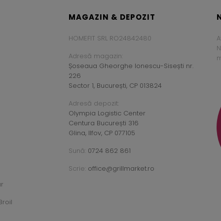
MAGAZIN & DEPOZIT
HOMEFIT SRL RO24842480
A
N
Adresă magazin:
m
Șoseaua Gheorghe Ionescu-Sisești nr.
226
Sector 1, București, CP 013824
Adresă depozit:
Olympia Logistic Center
Centura București 316
Glina, Ilfov, CP 077105
Sună:
0724 862 861
Scrie:
office@grillmarket.ro
ar
roil