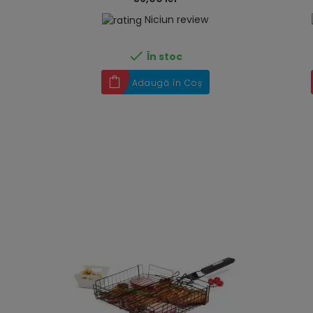
Niciun review

În stoc
Adaugă în Coș