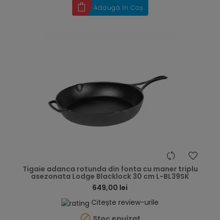
Adaugă în Coș
hea
Tigaie adanca rotunda din fonta cu maner triplu
asezonata Lodge Blacklock 30 cm L-BL39SK
649,00 lei
Citește review-urile

Stoc epuizat