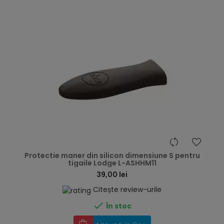
hea
Protectie maner din silicon dimensiune S pentru
tigaile Lodge L-ASHHM11
39,00 lei
Citește review-urile

În stoc