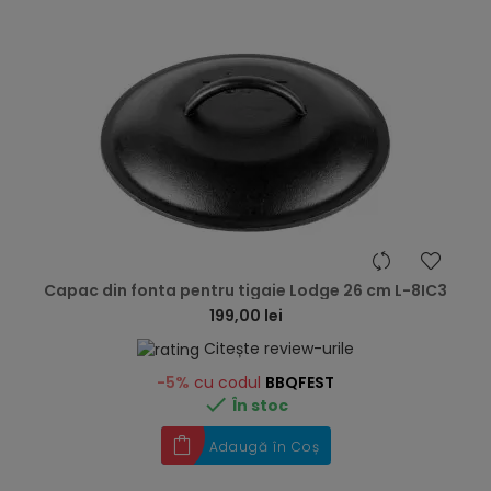
hea
Capac din fonta pentru tigaie Lodge 26 cm L-8IC3
199,00 lei
Citește review-urile
-5%
cu codul
BBQFEST

În stoc
Adaugă în Coș