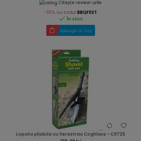
Citește review-urile
-10%
cu codul
BBQFEST

În stoc
Adaugă în Coș
hea
Lopata pliabila cu fierastrau Coghlans - C9725