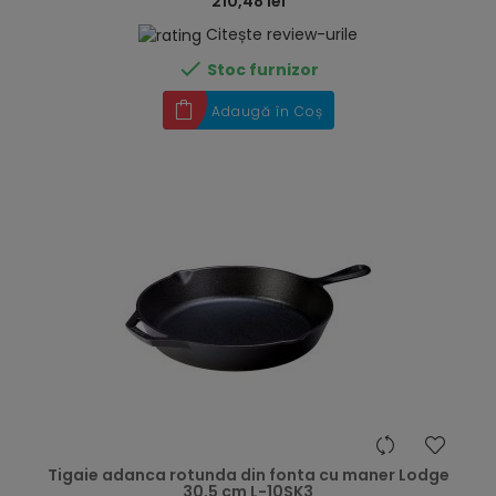
210,48 lei
Citește review-urile

Stoc furnizor
Adaugă în Coș
hea
Tigaie adanca rotunda din fonta cu maner Lodge
30,5 cm L-10SK3