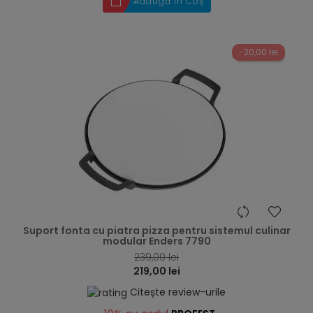
Adaugă în Coș
-20,00 lei
hea
Suport fonta cu piatra pizza pentru sistemul culinar
modular Enders 7790
239,00 lei
219,00 lei
Citește review-urile