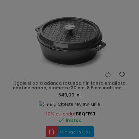
hea
Tigaie si oala adanca rotunda din fonta emailata,
contine capac, diametru 30 cm, 8,5 cm inaltime,...
549,00 lei
Citește review-urile
-10%
cu codul
BBQFEST

În stoc
Adaugă în Coș