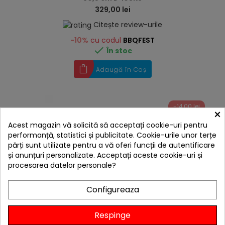
329,00 lei
Citește review-urile
-10%
cu codul
BBQFEST

În stoc
Adaugă în Coș
-14,00 lei
×
Acest magazin vă solicită să acceptați cookie-uri pentru
performanță, statistici și publicitate. Cookie-urile unor terțe
părți sunt utilizate pentru a vă oferi funcții de autentificare
și anunțuri personalizate. Acceptați aceste cookie-uri și
procesarea datelor personale?
Configureaza
Respinge
hea