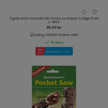
hea
Tigaie mini rotunda din fonta cu maner Lodge 9 cm
L-MS3
85,00 lei
Citește review-urile

În stoc
Adaugă în Coș