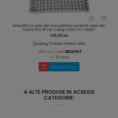
hea
Unealta cu zale din inox pentru curatat vase din
fonta 18 x 18 cm Camp Chef CC-CMS7
149,00 lei
Citește review-urile
-30%
cu codul
BBQFEST

În stoc
Adaugă în Coș
4 ALTE PRODUSE IN ACEEASI
CATEGORIE: