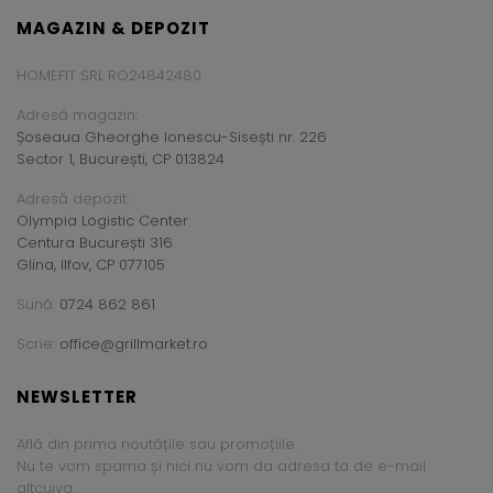
MAGAZIN & DEPOZIT
HOMEFIT SRL RO24842480
Adresă magazin:
Șoseaua Gheorghe Ionescu-Sisești nr. 226
Sector 1, București, CP 013824
Adresă depozit:
Olympia Logistic Center
Centura București 316
Glina, Ilfov, CP 077105
Sună:
0724 862 861
Scrie:
office@grillmarket.ro
NEWSLETTER
Află din prima noutățile sau promoțiile.
Nu te vom spama și nici nu vom da adresa ta de e-mail
altcuiva.