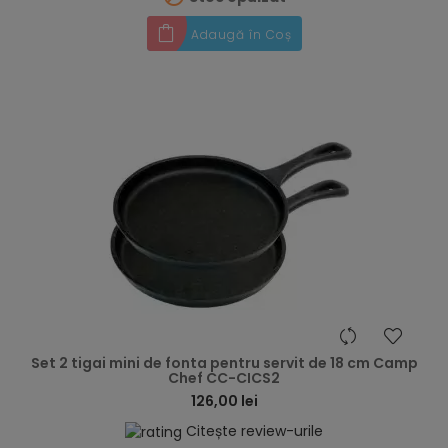
Adaugă în Coș
hea
Set 2 tigai mini de fonta pentru servit de 18 cm Camp
Chef CC-CICS2
126,00 lei
Citește review-urile