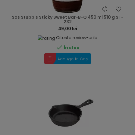
hea
Sos Stubb's Sticky Sweet Bar-B-Q 450 ml 510 g ST-
232
49,00 lei
Citește review-urile

În stoc
Adaugă în Coș