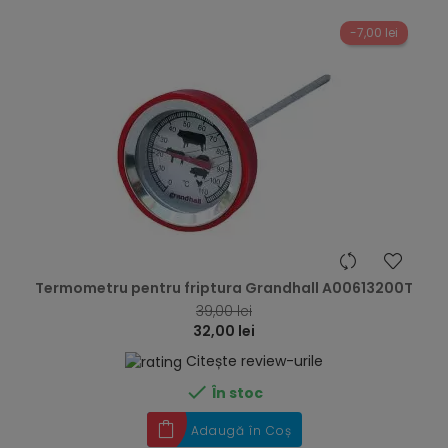
-7,00 lei
hea
Termometru pentru friptura Grandhall A00613200T
39,00 lei
32,00 lei
Citește review-urile

În stoc
Adaugă în Coș