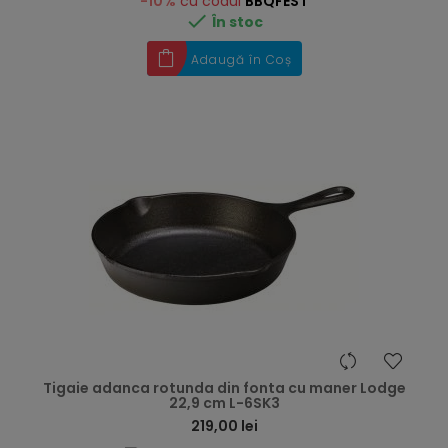
-10%
cu codul
BBQFEST

În stoc
Adaugă în Coș
hea
Tigaie adanca rotunda din fonta cu maner Lodge
22,9 cm L-6SK3
219,00 lei