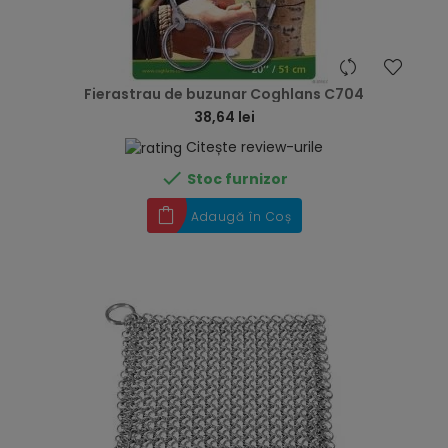
hea
Fierastrau de buzunar Coghlans C704
38,64 lei
Citește review-urile

Stoc furnizor
Adaugă în Coș