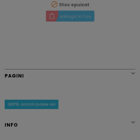

Stoc epuizat
Adaugă în Coș

PAGINI
GDPR, acord cookie-uri

INFO