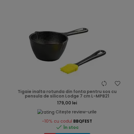
hea
Tigaie inalta rotunda din fonta pentru sos cu
pensula de silicon Lodge 7 cm L-MPB21
179,00 lei
Citește review-urile
-10%
cu codul
BBQFEST

În stoc