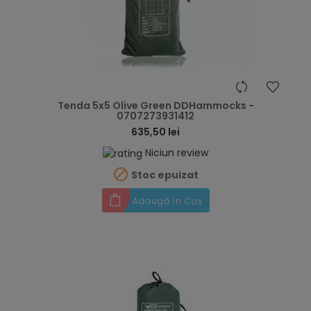
hea
Tenda 5x5 Olive Green DDHammocks -
0707273931412
635,50 lei
Niciun review

Stoc epuizat
Adaugă în Coș