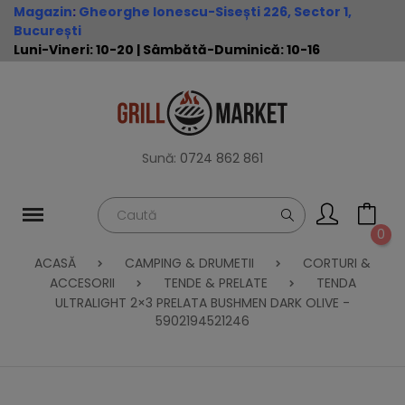
Magazin
:
Gheorghe Ionescu-Sisești 226, Sector 1,
București
Luni-Vineri: 10-20 | Sâmbătă-Duminică: 10-16
Sună:
0724 862 861
0
ACASĂ
CAMPING & DRUMETII
CORTURI &
ACCESORII
TENDE & PRELATE
TENDA
ULTRALIGHT 2×3 PRELATA BUSHMEN DARK OLIVE -
5902194521246