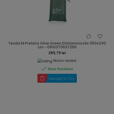
hea
Tenda M Prelata Olive Green DDHammocks 350x240
cm - 0610370637265
289,79 lei
Niciun review

Stoc furnizor
Adaugă în Coș