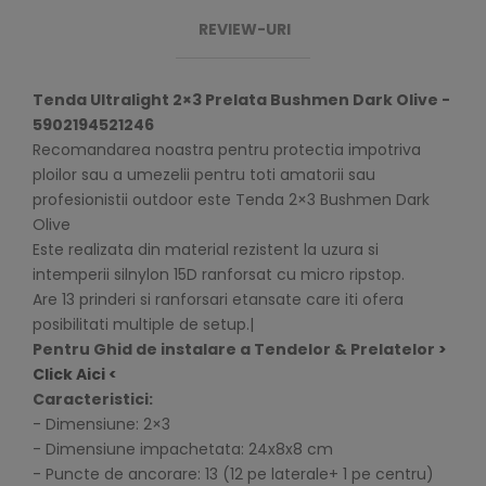
REVIEW-URI
Tenda Ultralight 2×3 Prelata Bushmen Dark Olive -
5902194521246
Recomandarea noastra pentru protectia impotriva
ploilor sau a umezelii pentru toti amatorii sau
profesionistii outdoor este Tenda 2×3 Bushmen Dark
Olive
Este realizata din material rezistent la uzura si
intemperii silnylon 15D ranforsat cu micro ripstop.
Are 13 prinderi si ranforsari etansate care iti ofera
posibilitati multiple de setup.|
Pentru Ghid de instalare a Tendelor & Prelatelor
>
Click Aici <
Caracteristici:
- Dimensiune: 2×3
- Dimensiune impachetata: 24x8x8 cm
- Puncte de ancorare: 13 (12 pe laterale+ 1 pe centru)