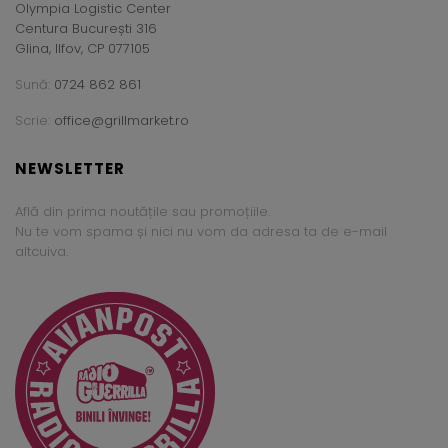
Olympia Logistic Center
Centura București 316
Glina, Ilfov, CP 077105
Sună:
0724 862 861
Scrie:
office@grillmarket.ro
NEWSLETTER
Află din prima noutățile sau promoțiile.
Nu te vom spama și nici nu vom da adresa ta de e-mail
altcuiva.