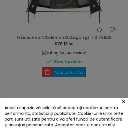
hea
Extensie cort Coleman Octagon gri - 2176829
976,13 lei
Niciun review

Stoc furnizor
Adaugă în Coș
×
Acest magazin vă solicită să acceptați cookie-uri pentru
performanță, statistici și publicitate. Cookie-urile unor terțe
părți sunt utilizate pentru a vă oferi funcții de autentificare
și anunțuri personalizate. Acceptați aceste cookie-uri și