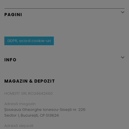

PAGINI
GDPR, acord cookie-uri

INFO
MAGAZIN & DEPOZIT
HOMEFIT SRL RO24842480
Adresă magazin:
Șoseaua Gheorghe Ionescu-Sisești nr. 226
Sector 1, București, CP 013824
Adresă depozit: