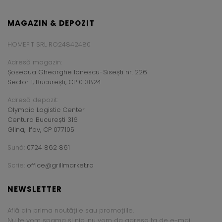
MAGAZIN & DEPOZIT
HOMEFIT SRL RO24842480
Adresă magazin:
Șoseaua Gheorghe Ionescu-Sisești nr. 226
Sector 1, București, CP 013824
Adresă depozit:
Olympia Logistic Center
Centura București 316
Glina, Ilfov, CP 077105
Sună:
0724 862 861
Scrie:
office@grillmarket.ro
NEWSLETTER
Află din prima noutățile sau promoțiile.
Nu te vom spama și nici nu vom da adresa ta de e-mail