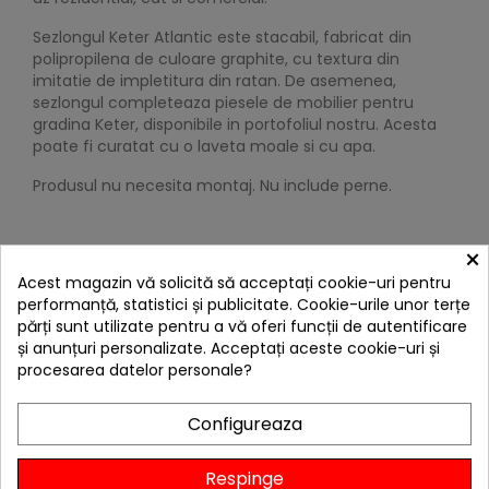
Sezlongul Keter Atlantic este stacabil, fabricat din
polipropilena de culoare graphite, cu textura din
imitatie de impletitura din ratan. De asemenea,
sezlongul completeaza piesele de mobilier pentru
gradina Keter, disponibile in portofoliul nostru. Acesta
poate fi curatat cu o laveta moale si cu apa.
Produsul nu necesita montaj. Nu include perne.
×
DETALII
Acest magazin vă solicită să acceptați cookie-uri pentru
performanță, statistici și publicitate. Cookie-urile unor terțe
CARACTERISTICI
părți sunt utilizate pentru a vă oferi funcții de autentificare
și anunțuri personalizate. Acceptați aceste cookie-uri și
procesarea datelor personale?
REVIEW-URI
Configureaza
Caracteristici:
Respinge