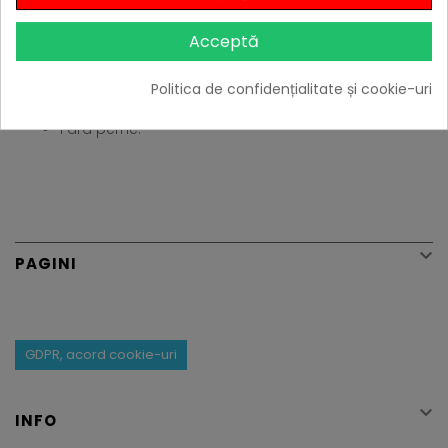
Dimensiuni: 197 x 74 x 36 cm;
Masa neta: 12 kg;
Acceptă
Colectia: Atlantic;
Material: Plastic;
Politica de confidențialitate și cookie-uri
Culoare: Grafit;
Fara perne.

PAGINI
GDPR, acord cookie-uri

INFO