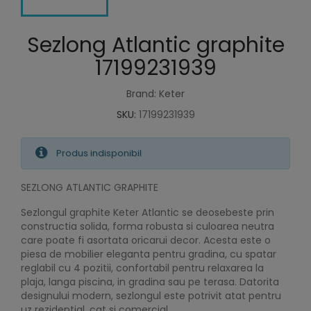
Sezlong Atlantic graphite
17199231939
Brand: Keter
SKU:
17199231939
Produs indisponibil
SEZLONG ATLANTIC GRAPHITE
Sezlongul graphite Keter Atlantic se deosebeste prin
constructia solida, forma robusta si culoarea neutra
care poate fi asortata oricarui decor. Acesta este o
piesa de mobilier eleganta pentru gradina, cu spatar
reglabil cu 4 pozitii, confortabil pentru relaxarea la
plaja, langa piscina, in gradina sau pe terasa. Datorita
designului modern, sezlongul este potrivit atat pentru
uz rezidential, cat si comercial.