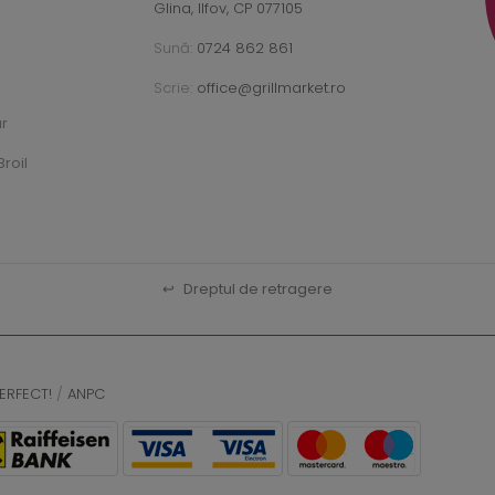
Glina, Ilfov, CP 077105
Sună:
0724 862 861
Scrie:
office@grillmarket.ro
ar
roil
↩
Dreptul de retragere
ERFECT!
/
ANPC