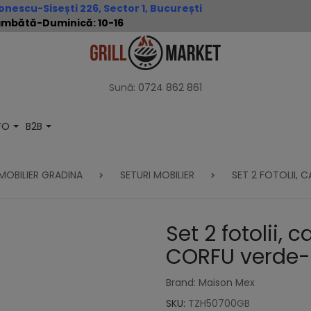
nescu-Sisești 226, Sector 1, București
 Sâmbătă-Duminică: 10-16
Sună:
0724 862 861
NFO
B2B
MOBILIER GRADINA
SETURI MOBILIER
SET 2 FOTOLII,
Set 2 fotolii,
CORFU verde-
Brand: Maison Mex
SKU:
TZH50700GB