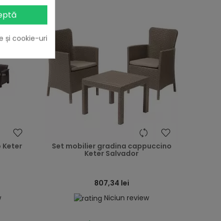
eptă
e și cookie-uri
heart
heart
 Keter
Set mobilier gradina cappuccino
Keter Salvador
807,34 lei
w
Niciun review