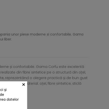
ompania unor piese moderne si confortabile. Gama
i liber.
derne și confortabile. Gama Corfu este excelentă
alizate din fibre sintetice pe o structură din oțel,
tate, reprezentând o alegere practică și de bun gust
×
 x H.49,5 cm. Material: oțel, fibre sintetice, sticlă
i și
 de
area datelor