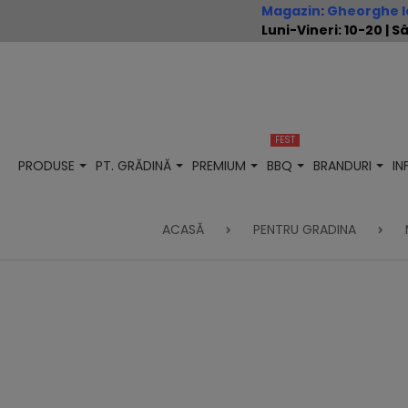
Magazin
:
Gheorghe Io
Luni-Vineri: 10-20 |
FEST
PRODUSE
PT. GRĂDINĂ
PREMIUM
BBQ
BRANDURI
I
ACASĂ
PENTRU GRADINA