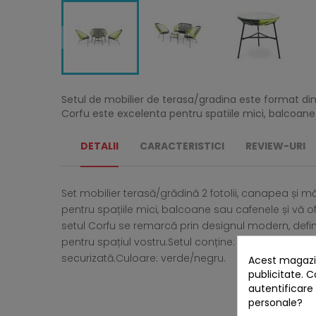
Setul de mobilier de terasa/gradina este format di
Corfu este excelenta pentru spatiile mici, balcoane 
DETALII
CARACTERISTICI
REVIEW-URI
Set mobilier terasă/grădină 2 fotolii, canapea și
pentru spațiile mici, balcoane sau cafenele și vă of
setul Corfu se remarcă prin designul modern, defini
pentru spațiul vostru.Setul conține: 2 x fotolii: L.73 x
securizată.Culoare: verde/negru.
Acest magazin
publicitate. C
autentificare
personale?