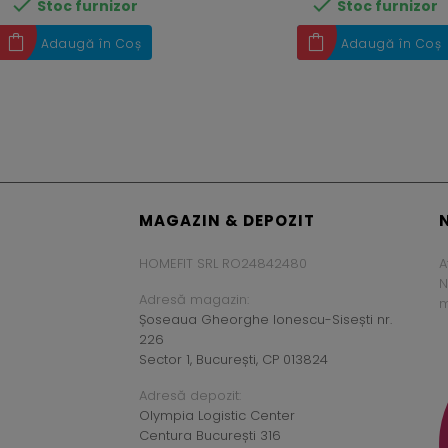


Stoc furnizor
Stoc furnizor
Adaugă în Coș
Adaugă în Coș
MAGAZIN & DEPOZIT
HOMEFIT SRL RO24842480
A
N
Adresă magazin:
m
Șoseaua Gheorghe Ionescu-Sisești nr.
226
Sector 1, București, CP 013824
Adresă depozit:
Olympia Logistic Center
Centura București 316