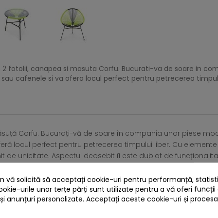
n 2 fotolii, canapea si masuta Corfu. Bucurati-va de soare in c
sau cafenele si va ofera locul perfect pentru petrecerea timpulu
 măsuță Corfu. Bucurați-vă de soare în compania unor piese mo
eră locul perfect pentru petrecerea timpului liber. Cu elemente re
t de unicitate. Aspectul deosebit îi este dublat de funcționali
 l.79,5 x H.88 cm. Canapea: L.116,5 x l.68 x H.82 cm. Măsuță: diam.50
 vă solicită să acceptați cookie-uri pentru performanță, statistic
ookie-urile unor terțe părți sunt utilizate pentru a vă oferi funcții
4 ALTE PRODUSE IN ACEEASI CATEGORIE:
 și anunțuri personalizate. Acceptați aceste cookie-uri și proces