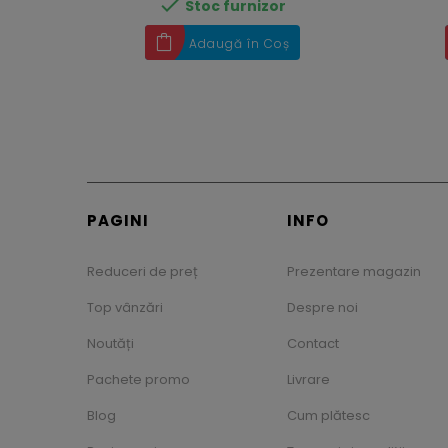

Stoc furnizor
Adaugă în Coș
PAGINI
INFO
Reduceri de preț
Prezentare magazin
Top vânzări
Despre noi
Noutăți
Contact
Pachete promo
Livrare
Blog
Cum plătesc