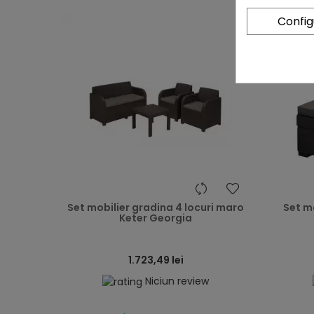
Confi
heart
Set mobilier gradina 4 locuri maro
Set m
Keter Georgia
1.723,49 lei
Niciun review