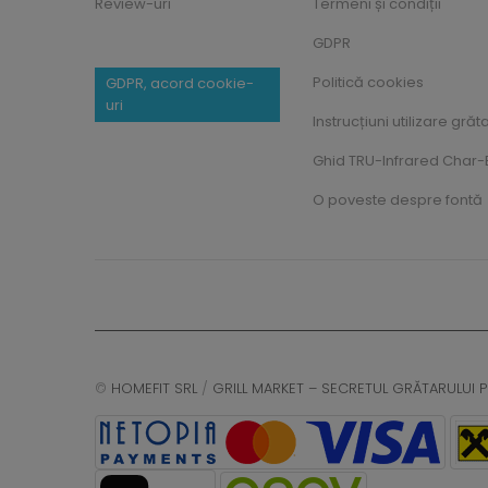
Review-uri
Termeni și condiții
GDPR
Politică cookies
GDPR, acord cookie-
uri
Instrucțiuni utilizare grăt
Ghid TRU-Infrared Char-B
O poveste despre fontă
©
HOMEFIT SRL
/
GRILL MARKET – SECRETUL GRĂTARULUI P