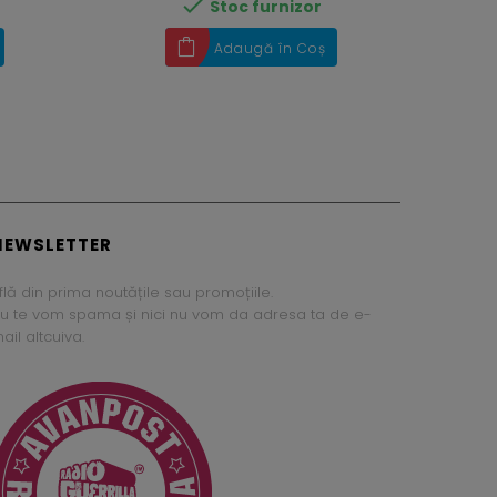

Stoc furnizor
Adaugă în Coș
NEWSLETTER
flă din prima noutățile sau promoțiile.
u te vom spama și nici nu vom da adresa ta de e-
ail altcuiva.