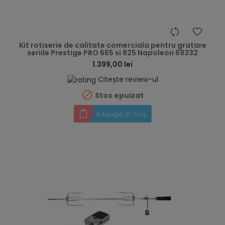
hea
Kit rotiserie de calitate comerciala pentru gratare
seriile Prestige PRO 665 si 825 Napoleon 69332
1.399,00 lei
Citește review-ul

Stoc epuizat
Adaugă în Coș