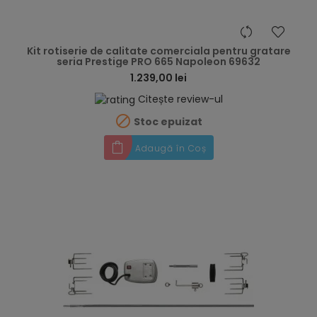
hea
Kit rotiserie de calitate comerciala pentru gratare
seria Prestige PRO 665 Napoleon 69632
1.239,00 lei
Citește review-ul

Stoc epuizat
Adaugă în Coș