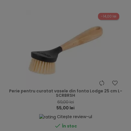
-14,00 lei
hea
Perie pentru curatat vasele din fonta Lodge 25 cm L-
SCRBRSH
69,00 lei
55,00 lei
Citește review-ul

În stoc