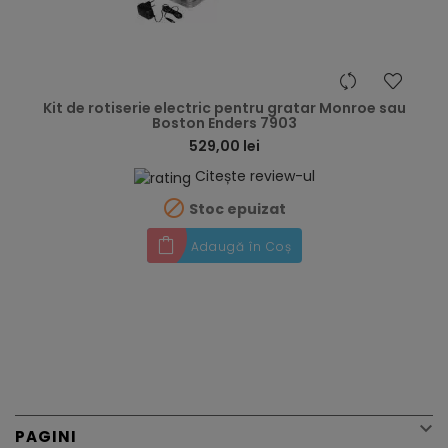
hea
Kit de rotiserie electric pentru gratar Monroe sau
Boston Enders 7903
529,00 lei
Citește review-ul

Stoc epuizat
Adaugă în Coș

PAGINI