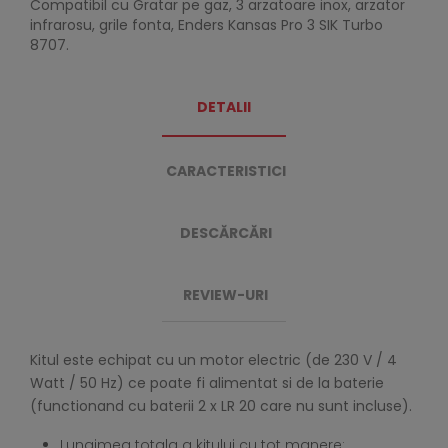
Compatibil cu Gratar pe gaz, 3 arzatoare inox, arzator
infrarosu, grile fonta, Enders Kansas Pro 3 SIK Turbo
8707.
DETALII
CARACTERISTICI
DESCĂRCĂRI
REVIEW-URI
Kitul este echipat cu un motor electric (de 230 V / 4
Watt / 50 Hz) ce poate fi alimentat si de la baterie
(functionand cu baterii 2 x LR 20 care nu sunt incluse).
Lungimea totala a kitului cu tot manere: