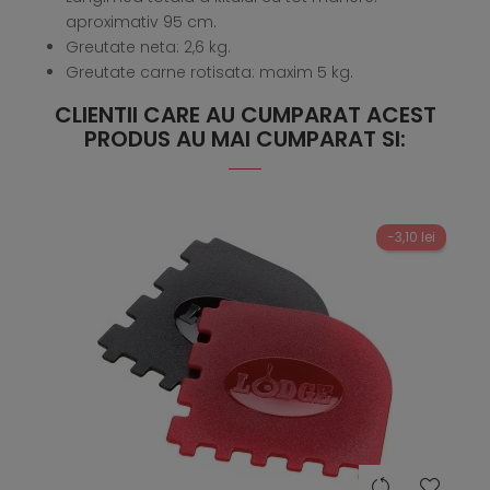
aproximativ 95 cm.
Greutate neta: 2,6 kg.
Greutate carne rotisata: maxim 5 kg.
CLIENTII CARE AU CUMPARAT ACEST
PRODUS AU MAI CUMPARAT SI:
-3,10 lei
hea