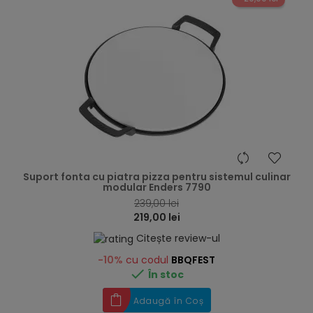
hea
Suport fonta cu piatra pizza pentru sistemul culinar
modular Enders 7790
239,00 lei
219,00 lei
Citește review-ul
-10%
cu codul
BBQFEST

În stoc
Adaugă în Coș