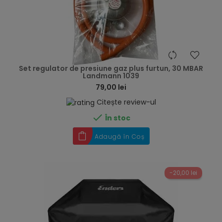
hea
Set regulator de presiune gaz plus furtun, 30 MBAR
Landmann 1039
79,00 lei
Citește review-ul

În stoc
Adaugă în Coș
-20,00 lei