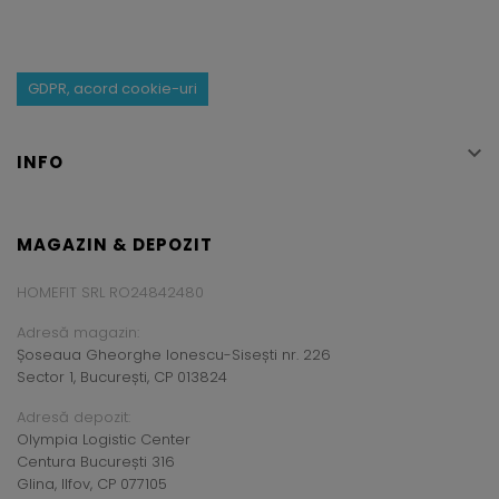
GDPR, acord cookie-uri

INFO
MAGAZIN & DEPOZIT
HOMEFIT SRL RO24842480
Adresă magazin:
Șoseaua Gheorghe Ionescu-Sisești nr. 226
Sector 1, București, CP 013824
Adresă depozit:
Olympia Logistic Center
Centura București 316
Glina, Ilfov, CP 077105