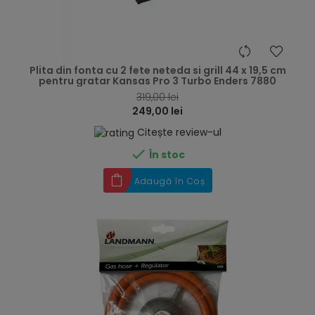
hea
Plita din fonta cu 2 fete neteda si grill 44 x 19,5 cm
pentru gratar Kansas Pro 3 Turbo Enders 7880
319,00 lei
249,00 lei
Citește review-ul

În stoc
Adaugă în Coș