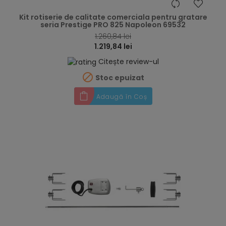
hea
Kit rotiserie de calitate comerciala pentru gratare
seria Prestige PRO 825 Napoleon 69532
1.260,84 lei
1.219,84 lei
Citește review-ul

Stoc epuizat
Adaugă în Coș