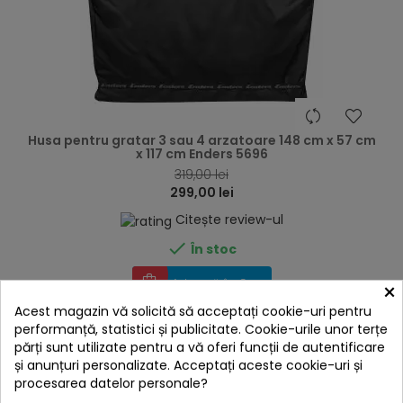
hea
Husa pentru gratar 3 sau 4 arzatoare 148 cm x 57 cm
x 117 cm Enders 5696
319,00 lei
299,00 lei
Citește review-ul

În stoc
Adaugă în Coș
×
Acest magazin vă solicită să acceptați cookie-uri pentru
performanță, statistici și publicitate. Cookie-urile unor terțe
părți sunt utilizate pentru a vă oferi funcții de autentificare
-20,00 lei
și anunțuri personalizate. Acceptați aceste cookie-uri și
procesarea datelor personale?