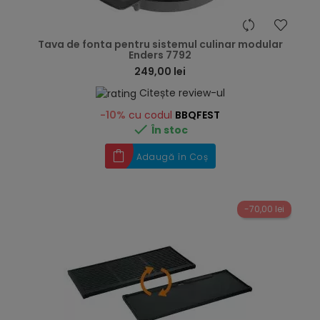
hea
Tava de fonta pentru sistemul culinar modular
Enders 7792
249,00 lei
Citește review-ul
-10%
cu codul
BBQFEST

În stoc
Adaugă în Coș
-70,00 lei