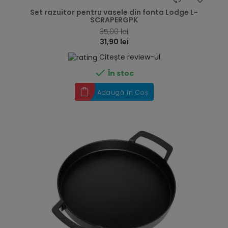
Set razuitor pentru vasele din fonta Lodge L-
SCRAPERGPK
35,00 lei
31,90 lei
Citește review-ul

În stoc
Adaugă în Coș