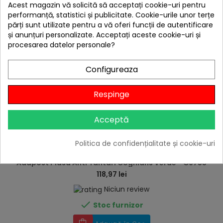
Acest magazin vă solicită să acceptați cookie-uri pentru
performanță, statistici și publicitate. Cookie-urile unor terțe
părți sunt utilizate pentru a vă oferi funcții de autentificare
și anunțuri personalizate. Acceptați aceste cookie-uri și
procesarea datelor personale?
Configureaza
Respinge
Acceptă
Politica de confidențialitate și cookie-uri
hea
Adapost Plasa Anti Tantari Coghlans Verde - C9755
118,97 lei
Niciun review

Stoc furnizor