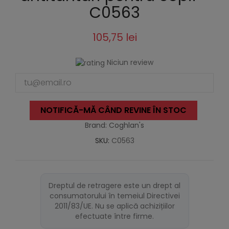
C0563
105,75 lei
Niciun review
NOTIFICĂ-MĂ CÂND REVINE ÎN STOC
Brand: Coghlan's
SKU:
C0563
Dreptul de retragere este un drept al
consumatorului în temeiul Directivei
2011/83/UE. Nu se aplică achizițiilor
efectuate între firme.