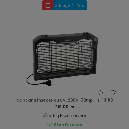
Adaugă în Coș
hea
Capcana insecte cu UV, 230V, 50mp - TT13183
219,00 lei
Niciun review

Stoc furnizor