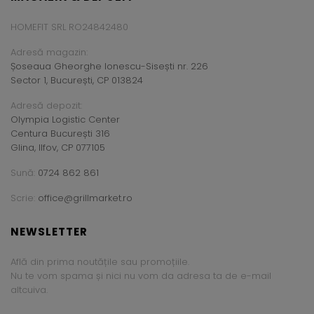
HOMEFIT SRL RO24842480
Adresă magazin:
Șoseaua Gheorghe Ionescu-Sisești nr. 226
Sector 1, București, CP 013824
Adresă depozit:
Olympia Logistic Center
Centura București 316
Glina, Ilfov, CP 077105
Sună:
0724 862 861
Scrie:
office@grillmarket.ro
NEWSLETTER
Află din prima noutățile sau promoțiile.
Nu te vom spama și nici nu vom da adresa ta de e-mail
altcuiva.