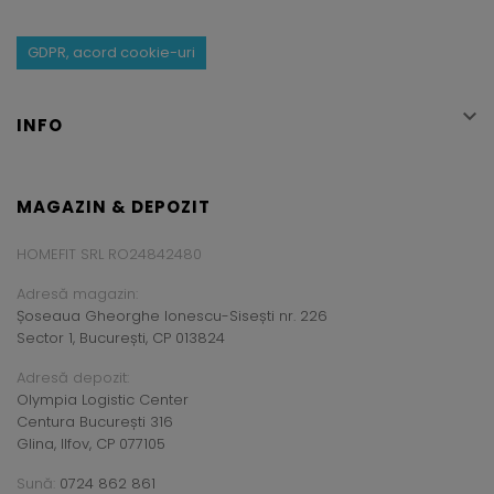
GDPR, acord cookie-uri

INFO
MAGAZIN & DEPOZIT
HOMEFIT SRL RO24842480
Adresă magazin:
Șoseaua Gheorghe Ionescu-Sisești nr. 226
Sector 1, București, CP 013824
Adresă depozit:
Olympia Logistic Center
Centura București 316
Glina, Ilfov, CP 077105
Sună:
0724 862 861