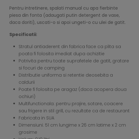
Pentru intretinere, spalati manual cu apa fierbinte
piesa din fonta (adaugati putin detergent de vase,
daca doriti), uscati-o si apoi ungeti-o cu ulei de gatit.
Specificatii
:
Stratul antiaderent din fabrica face ca plita sa
poata fi folosita imediat dupa achizitie
Potrivita pentru toate suprafetele de gatit, gratare
si focuri de camping
Distributie uniforma si retentie deosebita a
caldurii
Poate fi folosita pe aragaz (daca acopera doua
ochiuri)
Multifunctionala: pentru prajire, sotare, coacere
sau frigere in stil grill, cu rezultate ca de restaurant
Fabricata in SUA
Dimensiuni: 51 cm lungime x 26 cm latime x 2 cm
grosime