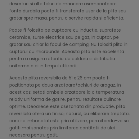
deserturi si alte feluri de mancare asemanatoare;
fonta durabila poate fi transferata usor de la plita sau
gratar spre masa, pentru o servire rapida si eficienta.
Poate fi folosita pe cuptoare cu inductie, suprafete
ceramice, surse electrice sau pe gaz, in cuptor, pe
gratar sau chiar la focul de camping. Nu folositi plita in
cuptorul cu microunde. Aceasta plita este excelenta
pentru a asigura retentia de caldura si distributia
uniforma a ei in timpul utilizarii.
Aceasta plita reversibila de 51 x 26 cm poate fi
pozitionata pe doua arzatoare/ochiuri de aragaz. In
acest caz, setati ambele arzatoare la o temperatura
relativ uniforma de gatire, pentru rezultate culinare
optime. Deoarece este asezonata din productie, plita
reversibila ofera un finisaj natural, cu eliberare treptata,
care se imbunatateste prin utilizare, permitandu-va sa
gatiti mai sanatos prin limitarea cantitatii de ulei
necesara pentru gatit.