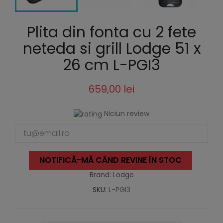
Plita din fonta cu 2 fete
neteda si grill Lodge 51 x
26 cm L-PGI3
659,00 lei
Niciun review
NOTIFICĂ-MĂ CÂND REVINE ÎN STOC
Brand: Lodge
SKU:
L-PGI3