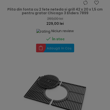
hea
Plita din fonta cu 2 fete neteda si grill 42 x 20 x 1,5 cm
pentru gratar Chicago 3 Enders 7899
269,00 lei
229,00 lei
Niciun review

În stoc
Adaugă în Coș