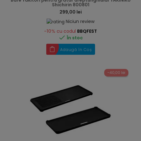
Bare Yakitori pentru gratar dreptunghiular YAKINIKU
Shichirin 800801
299,00 lei
Niciun review
-10%
cu codul
BBQFEST

În stoc
Adaugă în Coș
-40,00 lei