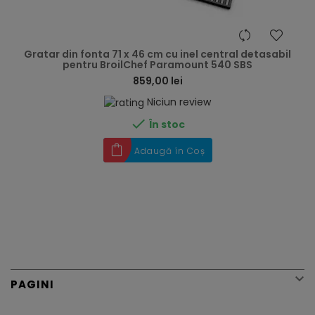
hea
Gratar din fonta 71 x 46 cm cu inel central detasabil
pentru BroilChef Paramount 540 SBS
859,00 lei
Niciun review

În stoc
Adaugă în Coș

PAGINI