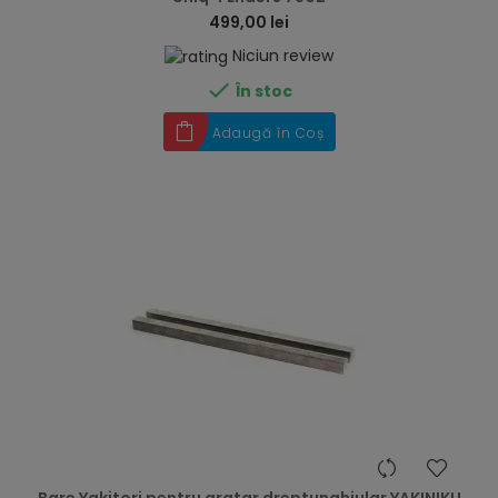
499,00 lei
Niciun review

În stoc
Adaugă în Coș
hea