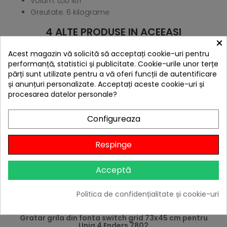
Volum: 0,10 litri
Greutate: 6 kilograme
4 ALTE PRODUSE IN ACEEASI
×
CATEGORIE:
Acest magazin vă solicită să acceptați cookie-uri pentru
performanță, statistici și publicitate. Cookie-urile unor terțe
părți sunt utilizate pentru a vă oferi funcții de autentificare
și anunțuri personalizate. Acceptați aceste cookie-uri și
procesarea datelor personale?
Configureaza
Respinge
Acceptă
Politica de confidențialitate și cookie-uri
hea
Gratar grila din fonta switch grid 73x45 cm pentru
Uniq 4 Enders 7802