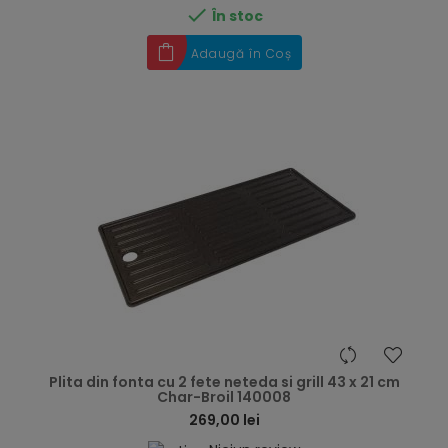

În stoc
Adaugă în Coș
hea
Plita din fonta cu 2 fete neteda si grill 43 x 21 cm
Char-Broil 140008
269,00 lei