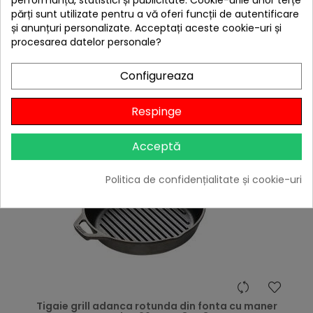
părți sunt utilizate pentru a vă oferi funcții de autentificare
Niciun review
și anunțuri personalizate. Acceptați aceste cookie-uri și
-10%
cu codul
BBQFEST
procesarea datelor personale?

În stoc
Configureaza
Adaugă în Coș
Respinge
Acceptă
Politica de confidențialitate și cookie-uri
hea
Tigaie grill adanca rotunda din fonta cu maner