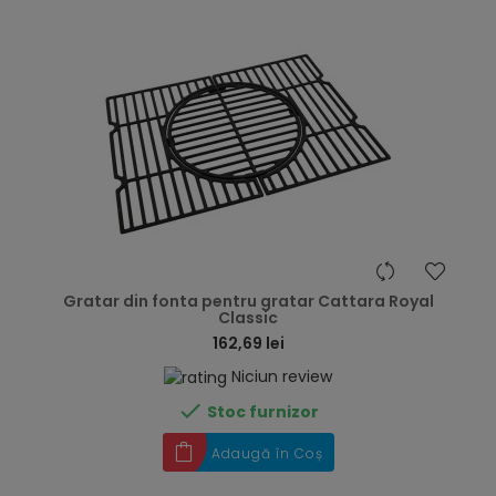
hea
Gratar din fonta pentru gratar Cattara Royal
Classic
162,69 lei
Niciun review

Stoc furnizor
Adaugă în Coș