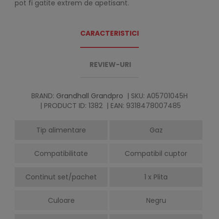
pot fi gatite extrem de apetisant.
CARACTERISTICI
REVIEW-URI
BRAND:
Grandhall Grandpro
| SKU: A05701045H
| PRODUCT ID: 1382
| EAN: 9318478007485
Tip alimentare
Gaz
Compatibilitate
Compatibil cuptor
Continut set/pachet
1 x Plita
Culoare
Negru