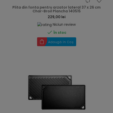
hea
Plita din fonta pentru arzator lateral 37 x 26 cm
Char-Broil Plancha 140515
229,00 lei
Niciun review

În stoc
Adaugă în Coș