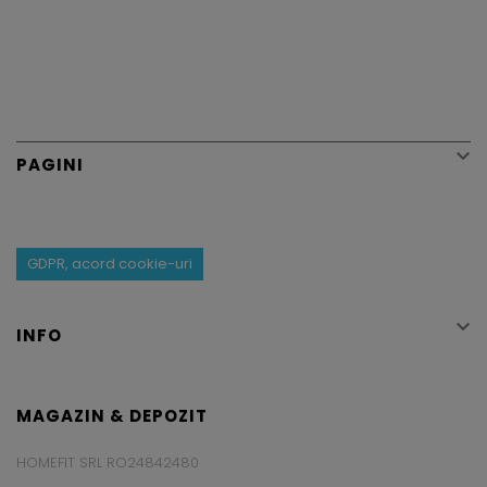

PAGINI
GDPR, acord cookie-uri

INFO
MAGAZIN & DEPOZIT
HOMEFIT SRL RO24842480