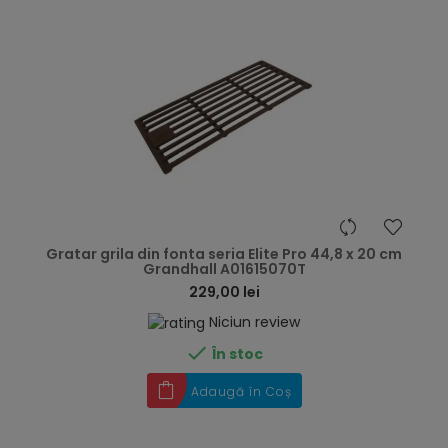
hea
Gratar grila din fonta seria Elite Pro 44,8 x 20 cm
Grandhall A01615070T
229,00 lei
Niciun review

În stoc
Adaugă în Coș