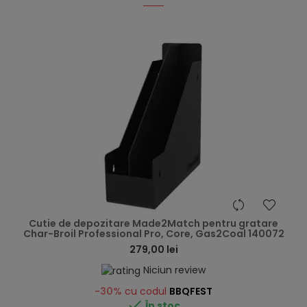
hea
Cutie de depozitare Made2Match pentru gratare
Char-Broil Professional Pro, Core, Gas2Coal 140072
279,00 lei
Niciun review
-30%
cu codul
BBQFEST

În stoc