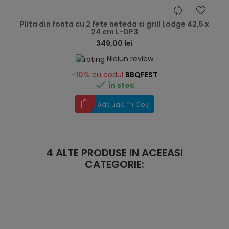
hea
Plita din fonta cu 2 fete neteda si grill Lodge 42,5 x
24 cm L-DP3
349,00 lei
Niciun review
-10%
cu codul
BBQFEST

În stoc
Adaugă în Coș
4 ALTE PRODUSE IN ACEEASI
CATEGORIE: