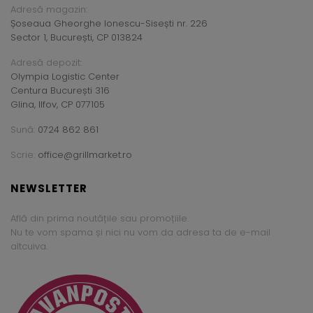
Adresă magazin:
Șoseaua Gheorghe Ionescu-Sisești nr. 226
Sector 1, București, CP 013824
Adresă depozit:
Olympia Logistic Center
Centura București 316
Glina, Ilfov, CP 077105
Sună:
0724 862 861
Scrie:
office@grillmarket.ro
NEWSLETTER
Află din prima noutățile sau promoțiile.
Nu te vom spama și nici nu vom da adresa ta de e-mail
altcuiva.