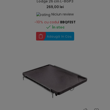
Lodge 26 cm L-8GP3
269,00 lei
Niciun review
-10%
cu codul
BBQFEST

În stoc
Adaugă în Coș