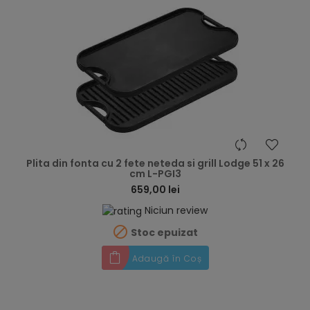
hea
Plita din fonta cu 2 fete neteda si grill Lodge 51 x 26
cm L-PGI3
659,00 lei
Niciun review

Stoc epuizat
Adaugă în Coș