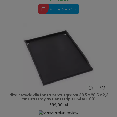
Adaugă în Coș
hea
Plita neteda din fonta pentru gratar 38,5 x 28,5 x 2,3
cm Crossray by Heatstrip TCS4AC-001
699,00 lei
Niciun review