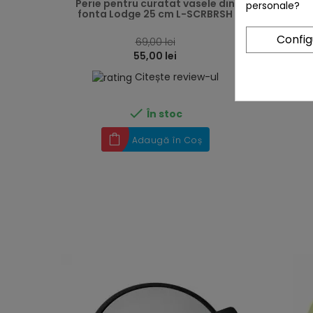
Perie pentru curatat vasele din
personale?
fonta Lodge 25 cm L-SCRBRSH
Confi
69,00 lei
55,00 lei
Citește review-ul

În stoc
Adaugă în Coș