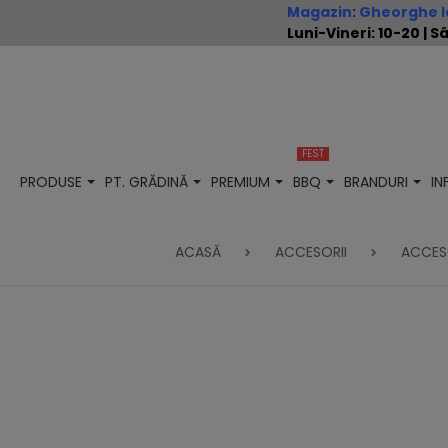
Magazin
:
Gheorghe Io
Luni-Vineri: 10-20 |
FEST
PRODUSE
PT. GRĂDINĂ
PREMIUM
BBQ
BRANDURI
I
ACASĂ
ACCESORII
ACCESO