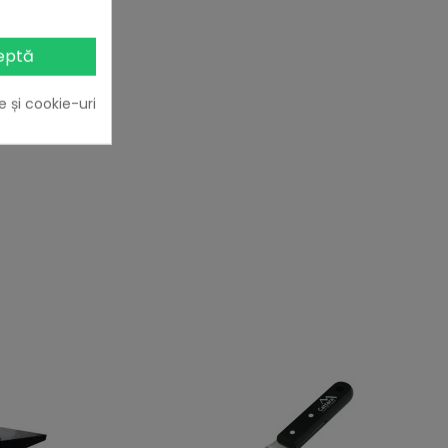
eptă
e și cookie-uri