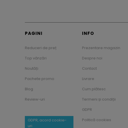
PAGINI
INFO
Reduceri de preț
Prezentare magazin
Top vânzări
Despre noi
Noutăți
Contact
Pachete promo
Livrare
Blog
Cum plătesc
Review-uri
Termeni și condiții
GDPR
Politică cookies
GDPR, acord cookie-
uri