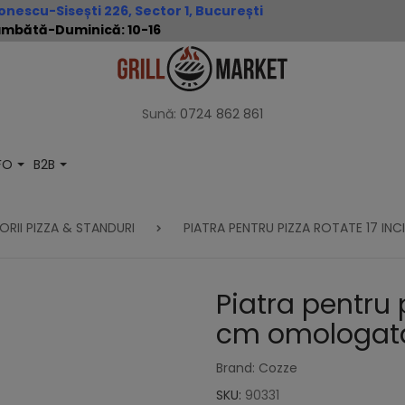
nescu-Sisești 226, Sector 1, București
 Sâmbătă-Duminică: 10-16
Sună:
0724 862 861
NFO
B2B
RII PIZZA & STANDURI
PIATRA PENTRU PIZZA ROTATE 17 I
Piatra pentru 
cm omologata
Brand: Cozze
SKU:
90331