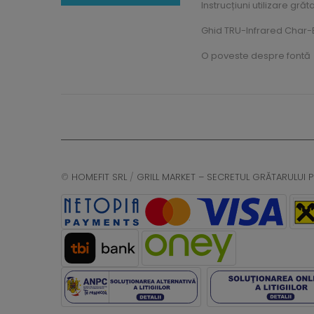
Instrucțiuni utilizare grăt
Ghid TRU-Infrared Char-B
O poveste despre fontă
©
HOMEFIT SRL
/
GRILL MARKET – SECRETUL GRĂTARULUI P