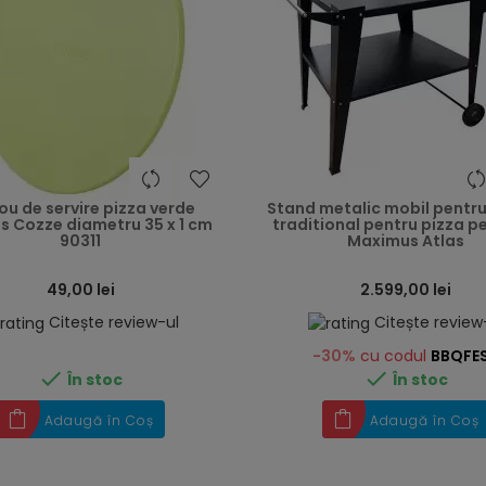
heart
ou de servire pizza verde
Stand metalic mobil pentru
s Cozze diametru 35 x 1 cm
traditional pentru pizza p
90311
Maximus Atlas
49,00 lei
2.599,00 lei
Citește review-ul
Citește review
-30%
cu codul
BBQFE


În stoc
În stoc
Adaugă în Coș
Adaugă în Coș