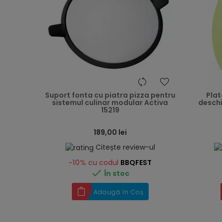
heart
Suport fonta cu piatra pizza pentru
Plat
sistemul culinar modular Activa
deschi
15219
189,00 lei
Citește review-ul
-10%
cu codul
BBQFEST

În stoc
Adaugă în Coș