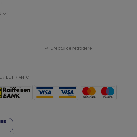
ar
roil
↩
Dreptul de retragere
ERFECT!
/
ANPC