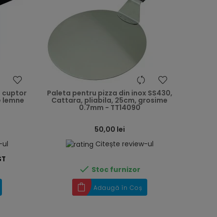
heart
heart
 cuptor
Paleta pentru pizza din inox SS430,
e lemne
Cattara, pliabila, 25cm, grosime
0.7mm - TT14090
50,00 lei
-ul
Citește review-ul
ST

Stoc furnizor
Adaugă în Coș