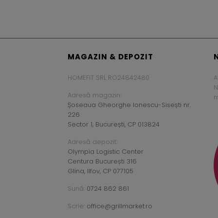
MAGAZIN & DEPOZIT
HOMEFIT SRL RO24842480
A
N
Adresă magazin:
m
Șoseaua Gheorghe Ionescu-Sisești nr.
226
Sector 1, București, CP 013824
Adresă depozit:
Olympia Logistic Center
Centura București 316
Glina, Ilfov, CP 077105
Sună:
0724 862 861
Scrie:
office@grillmarket.ro