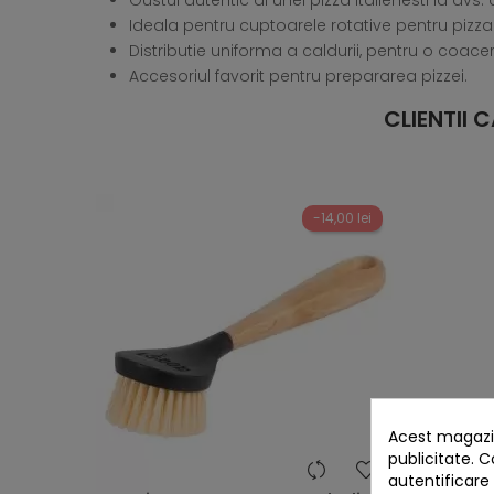
Gustul autentic al unei pizza italienesti la dvs.
Ideala pentru cuptoarele rotative pentru pizza
Distributie uniforma a caldurii, pentru o coace
Accesoriul favorit pentru prepararea pizzei.
CLIENTII
-14,00 lei
Acest magazin
publicitate. C
heart
autentificare