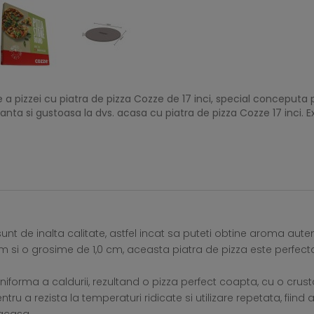
a pizzei cu piatra de pizza Cozze de 17 inci, special conceputa 
nta si gustoasa la dvs. acasa cu piatra de pizza Cozze 17 inci. Ex
unt de inalta calitate, astfel incat sa puteti obtine aroma auten
si o grosime de 1,0 cm, aceasta piatra de pizza este perfecta
uniforma a caldurii, rezultand o pizza perfect coapta, cu o crus
u a rezista la temperaturi ridicate si utilizare repetata, fiind a