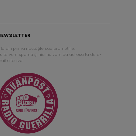
NEWSLETTER
flă din prima noutățile sau promoțiile.
u te vom spama și nici nu vom da adresa ta de e-
ail altcuiva.