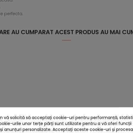
 acasa.
.
re perfecta.
 CARE AU CUMPARAT ACEST PRODUS AU MAI CUM
 vă solicită să acceptați cookie-uri pentru performanță, statistic
ookie-urile unor terțe părți sunt utilizate pentru a vă oferi funcții
 și anunțuri personalizate. Acceptați aceste cookie-uri și proces