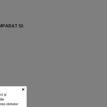
PARAT SI:
×
i și
 de
area datelor