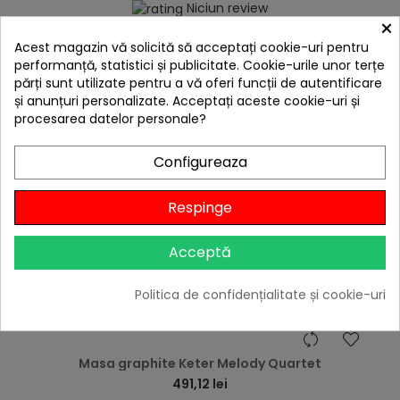
Niciun review
×

Stoc furnizor
Acest magazin vă solicită să acceptați cookie-uri pentru
performanță, statistici și publicitate. Cookie-urile unor terțe
Adaugă în Coș
părți sunt utilizate pentru a vă oferi funcții de autentificare
și anunțuri personalizate. Acceptați aceste cookie-uri și
procesarea datelor personale?
Configureaza
Respinge
Acceptă
Politica de confidențialitate și cookie-uri
hea
Masa graphite Keter Melody Quartet
491,12 lei