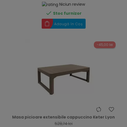
Niciun review

Stoc furnizor
Adaugă în Coș
-45,00 lei
hea
Masa picioare extensibile cappuccino Keter Lyon
528,74 lei