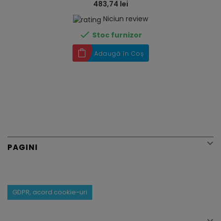
483,74 lei
Niciun review

Stoc furnizor
Adaugă în Coș

PAGINI
GDPR, acord cookie-uri
