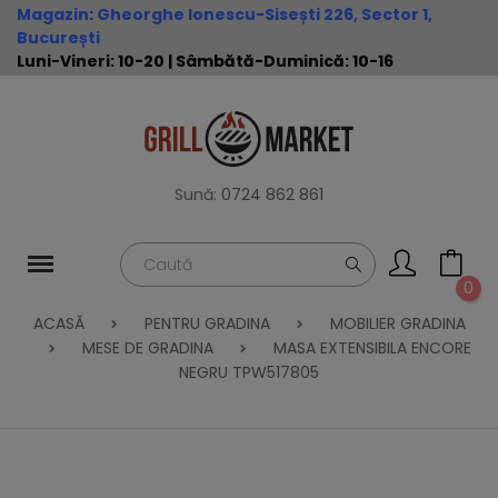
Magazin
:
Gheorghe Ionescu-Sisești 226, Sector 1,
București
Luni-Vineri: 10-20 | Sâmbătă-Duminică: 10-16
Sună:
0724 862 861
0
ACASĂ
PENTRU GRADINA
MOBILIER GRADINA
MESE DE GRADINA
MASA EXTENSIBILA ENCORE
NEGRU TPW517805