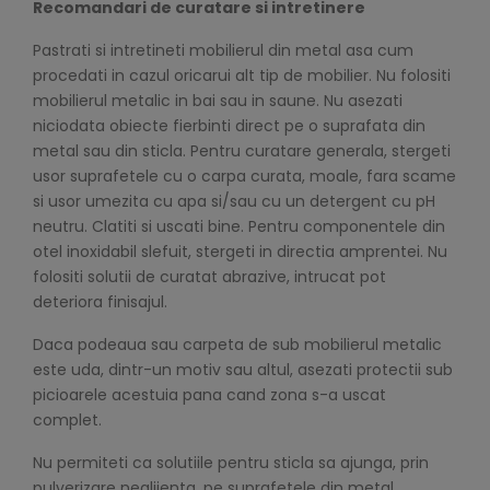
Recomandari de curatare si intretinere
Pastrati si intretineti mobilierul din metal asa cum
procedati in cazul oricarui alt tip de mobilier. Nu folositi
mobilierul metalic in bai sau in saune. Nu asezati
niciodata obiecte fierbinti direct pe o suprafata din
metal sau din sticla. Pentru curatare generala, stergeti
usor suprafetele cu o carpa curata, moale, fara scame
si usor umezita cu apa si/sau cu un detergent cu pH
neutru. Clatiti si uscati bine. Pentru componentele din
otel inoxidabil slefuit, stergeti in directia amprentei. Nu
folositi solutii de curatat abrazive, intrucat pot
deteriora finisajul.
Daca podeaua sau carpeta de sub mobilierul metalic
este uda, dintr-un motiv sau altul, asezati protectii sub
picioarele acestuia pana cand zona s-a uscat
complet.
Nu permiteti ca solutiile pentru sticla sa ajunga, prin
pulverizare neglijenta, pe suprafetele din metal.