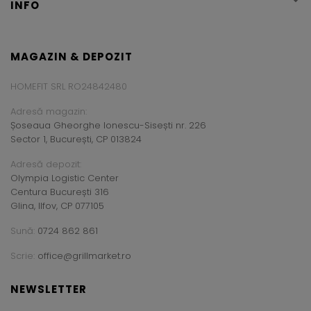
INFO
MAGAZIN & DEPOZIT
HOMEFIT SRL RO24842480
Adresă magazin:
Șoseaua Gheorghe Ionescu-Sisești nr. 226
Sector 1, București, CP 013824
Adresă depozit:
Olympia Logistic Center
Centura București 316
Glina, Ilfov, CP 077105
Sună:
0724 862 861
Scrie:
office@grillmarket.ro
NEWSLETTER