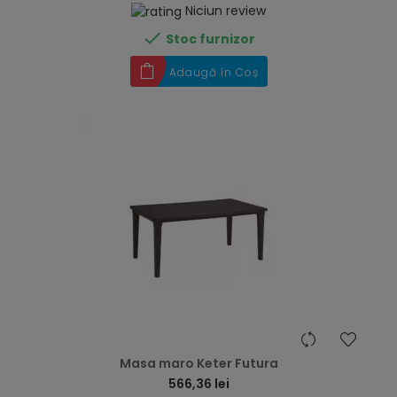
Niciun review

Stoc furnizor
Adaugă în Coș
hea
Masa maro Keter Futura
566,36 lei