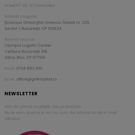
HOMEFIT SRL RO24842480
Adresă magazin:
Șoseaua Gheorghe Ionescu-Sisești nr. 226
Sector 1, București, CP 013824
Adresă depozit:
Olympia Logistic Center
Centura București 316
Glina, Ilfov, CP 077105
Sună:
0724 862 861
Scrie:
office@grillmarket.ro
NEWSLETTER
Află din prima noutățile sau promoțiile.
Nu te vom spama și nici nu vom da adresa ta de e-mail
altcuiva.