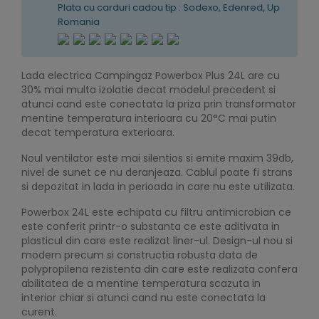
Plata cu carduri cadou tip : Sodexo, Edenred, Up
Romania
Lada electrica Campingaz Powerbox Plus 24L are cu
30% mai multa izolatie decat modelul precedent si
atunci cand este conectata la priza prin transformator
mentine temperatura interioara cu 20°C mai putin
decat temperatura exterioara.
Noul ventilator este mai silentios si emite maxim 39db,
nivel de sunet ce nu deranjeaza. Cablul poate fi strans
si depozitat in lada in perioada in care nu este utilizata.
Powerbox 24L este echipata cu filtru antimicrobian ce
este conferit printr-o substanta ce este aditivata in
plasticul din care este realizat liner-ul. Design-ul nou si
modern precum si constructia robusta data de
polypropilena rezistenta din care este realizata confera
abilitatea de a mentine temperatura scazuta in
interior chiar si atunci cand nu este conectata la
curent.