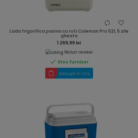
hea
Lada frigorifica pasiva cu roti Coleman Pro 52l, 5 zile
gheata
1.269,99 lei
Niciun review

Stoc furnizor
Adaugă în Coș