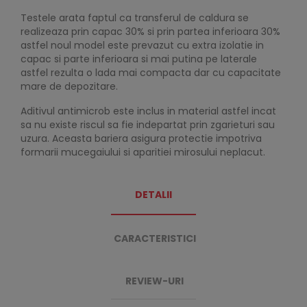
Testele arata faptul ca transferul de caldura se
realizeaza prin capac 30% si prin partea inferioara 30%
astfel noul model este prevazut cu extra izolatie in
capac si parte inferioara si mai putina pe laterale
astfel rezulta o lada mai compacta dar cu capacitate
mare de depozitare.
Aditivul antimicrob este inclus in material astfel incat
sa nu existe riscul sa fie indepartat prin zgarieturi sau
uzura. Aceasta bariera asigura protectie impotriva
formarii mucegaiului si aparitiei mirosului neplacut.
DETALII
CARACTERISTICI
REVIEW-URI