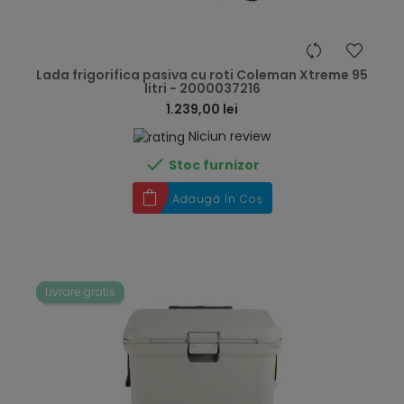
hea
Lada frigorifica pasiva cu roti Coleman Xtreme 95
litri - 2000037216
1.239,00 lei
Niciun review

Stoc furnizor
Adaugă în Coș
Livrare gratis