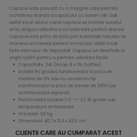
Capacul este prevazit cu o margine care permite
inchiderea etansa a capacului cu sistem clik clak
astfel incat atunci cand capacul se inchide sunetul
emis asigura utilizatorul ca lada este perfect etansa.
Capacul este prins de lada prin balamale robuste iar
manerul urmareste perfect forma lazii astfel incat
lada este usor de depozitat. Capacul se deschide la
unghi optim pentru a permite utilizarea facila.
Capacitate: 24L (incap 8 x 1.5L bottles)
Izolatie PU groasa, functioneaza la priza de
masina de 12V sau cu accesoriu tip
transformator la priza de perete de 230V (se
achiztioneaza separat).
Performanta izolatiei (+/- 1 ° C): 19 grade sub
temperatura ambiantala
Greutate: 3,6 kg
Dimensiuni: 40.7 x 31.3 x 43.5 cm
CLIENTII CARE AU CUMPARAT ACEST