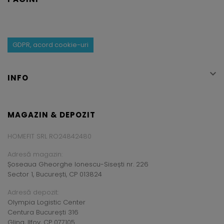
GDPR, acord cookie-uri

INFO
MAGAZIN & DEPOZIT
HOMEFIT SRL RO24842480
Adresă magazin:
Șoseaua Gheorghe Ionescu-Sisești nr. 226
Sector 1, București, CP 013824
Adresă depozit:
Olympia Logistic Center
Centura București 316
Glina, Ilfov, CP 077105