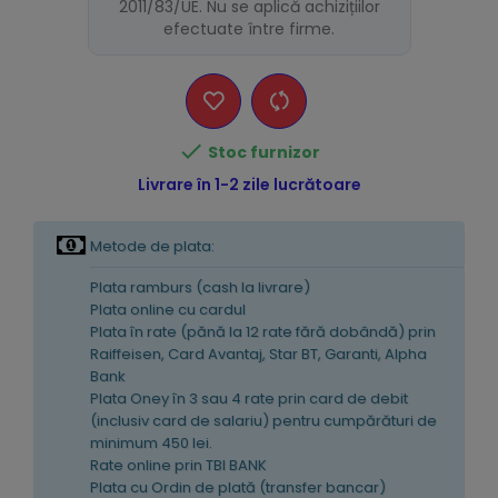
2011/83/UE. Nu se aplică achizițiilor
efectuate între firme.

Stoc furnizor
Livrare în 1-2 zile lucrătoare
Metode de plata:
Plata ramburs (cash la livrare)
Plata online cu cardul
Plata în rate (pănă la 12 rate fără dobândă) prin
Raiffeisen, Card Avantaj, Star BT, Garanti, Alpha
Bank
Plata Oney în 3 sau 4 rate prin card de debit
(inclusiv card de salariu) pentru cumpărături de
minimum 450 lei.
Rate online prin TBI BANK
Plata cu Ordin de plată (transfer bancar)