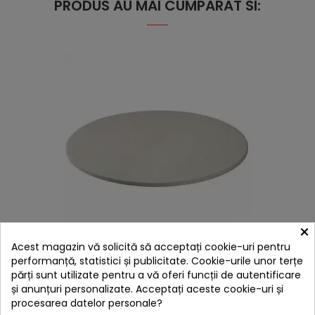
PRODUS AU MAI CUMPARAT SI:
×
hea
Acest magazin vă solicită să acceptați cookie-uri pentru
Piatra pentru pizza Char-Broil 140574 38 cm
performanță, statistici și publicitate. Cookie-urile unor terțe
169,00 lei
părți sunt utilizate pentru a vă oferi funcții de autentificare
Niciun review
și anunțuri personalizate. Acceptați aceste cookie-uri și
procesarea datelor personale?
-10%
cu codul
BBQFEST