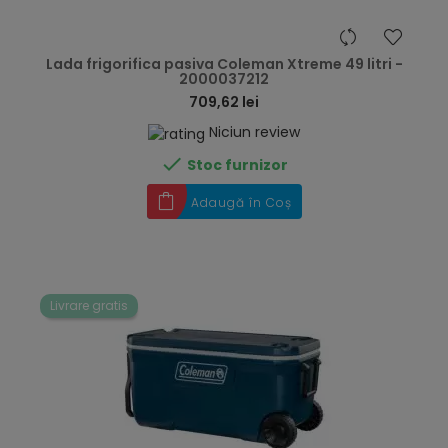
hea
Lada frigorifica pasiva Coleman Xtreme 49 litri -
2000037212
709,62 lei
Niciun review

Stoc furnizor
Adaugă în Coș
Livrare gratis