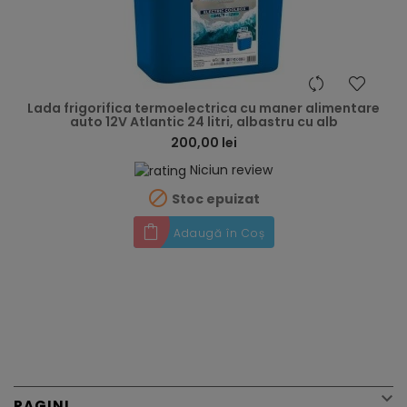
hea
Lada frigorifica termoelectrica cu maner alimentare
auto 12V Atlantic 24 litri, albastru cu alb
200,00 lei
Niciun review

Stoc epuizat
Adaugă în Coș

PAGINI