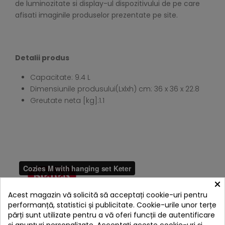
de luminozitate si display-ul dispozitivului de pe care
afisati imaginile produselor prezentate pe site.
Detalii produs
Capacitate: 9.4 L
Dimensiunile produsului(Lxlxh) cm: 36 x 36 x 22.8
Greutate neta [kg]:1.1
×
Acest magazin vă solicită să acceptați cookie-uri pentru
performanță, statistici și publicitate. Cookie-urile unor terțe
părți sunt utilizate pentru a vă oferi funcții de autentificare
și anunțuri personalizate. Acceptați aceste cookie-uri și