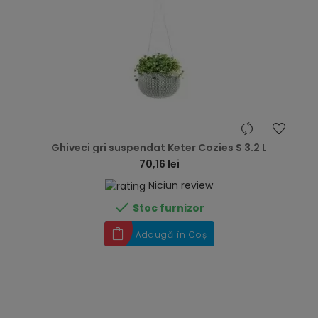
hea
Ghiveci gri suspendat Keter Cozies S 3.2 L
70,16 lei
Niciun review

Stoc furnizor
Adaugă în Coș