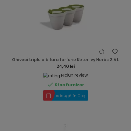
hea
Ghiveci triplu alb fara farfurie Keter Ivy Herbs 2.5 L
24,40 lei
Niciun review

Stoc furnizor
Adaugă în Coș