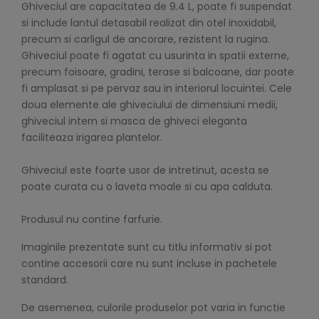
Ghiveciul are capacitatea de 9.4 L, poate fi suspendat
si include lantul detasabil realizat din otel inoxidabil,
precum si carligul de ancorare, rezistent la rugina.
Ghiveciul poate fi agatat cu usurinta in spatii externe,
precum foisoare, gradini, terase si balcoane, dar poate
fi amplasat si pe pervaz sau in interiorul locuintei. Cele
doua elemente ale ghiveciului de dimensiuni medii,
ghiveciul intern si masca de ghiveci eleganta
faciliteaza irigarea plantelor.
Ghiveciul este foarte usor de intretinut, acesta se
poate curata cu o laveta moale si cu apa calduta.
Produsul nu contine farfurie.
Imaginile prezentate sunt cu titlu informativ si pot
contine accesorii care nu sunt incluse in pachetele
standard.
De asemenea, culorile produselor pot varia in functie