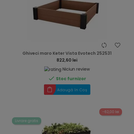
hea
Ghiveci maro Keter Vista Evotech 252531
822,60 lei
Niciun review

Stoc furnizor
Adaugă în Coș
-62,00 lei
Livrare gratis