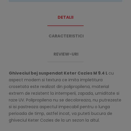
DETALII
CARACTERISTICI
REVIEW-URI
Ghiveciul bej suspendat Keter Cozies M 9.4 L
cu
aspect modern si textura ce imita impletitura
crosetata este realizat din polipropilena, material
extrem de rezistent la intemperii, zapada, umiditate si
raze UV. Polipropilena nu se decoloreaza, nu putrezeste
si isi pastreaza aspectul impecabil pentru o lunga
perioada de timp, astfel incat, va puteti bucura de
ghiveciul Keter Cozies de la un sezon la altul.