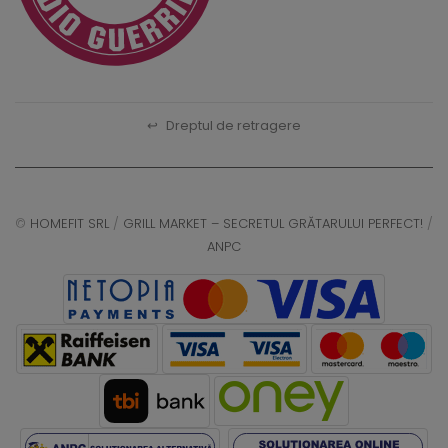
↩
Dreptul de retragere
©
HOMEFIT SRL
/
GRILL MARKET – SECRETUL GRĂTARULUI PERFECT!
/
ANPC