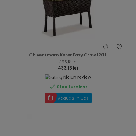
hea
Ghiveci maro Keter Easy Grow 120 L
495,18 lei
433,18 lei
Niciun review

Stoc furnizor
Adaugă în Coș