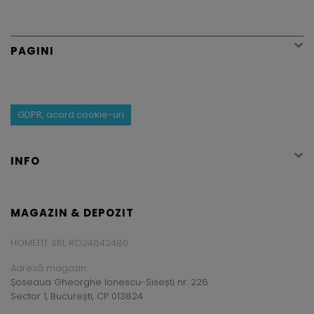

PAGINI
GDPR, acord cookie-uri

INFO
MAGAZIN & DEPOZIT
HOMEFIT SRL RO24842480
Adresă magazin:
Șoseaua Gheorghe Ionescu-Sisești nr. 226
Sector 1, București, CP 013824