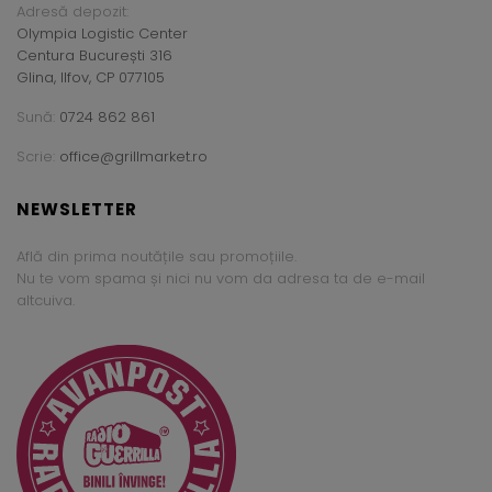
Adresă depozit:
Olympia Logistic Center
Centura București 316
Glina, Ilfov, CP 077105
Sună:
0724 862 861
Scrie:
office@grillmarket.ro
NEWSLETTER
Află din prima noutățile sau promoțiile.
Nu te vom spama și nici nu vom da adresa ta de e-mail
altcuiva.