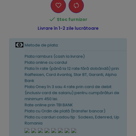

Stoc furnizor
Livrare în 1-2 zile lucrătoare
Metode de plata:
Plata ramburs (cash la livrare)
Plata online cu cardul
Plata în rate (pănă la 12 rate fără dobândă) prin
Raiffeisen, Card Avantaj, Star BT, Garanti, Alpha
Bank
Plata Oney în 3 sau 4 rate prin card de debit
(inclusiv card de salariu) pentru cumpărături de
minimum 450 lei.
Rate online prin TBI BANK
Plata cu Ordin de plată (transfer bancar)
Plata cu carduri cadou tip : Sodexo, Edenred, Up
Romania