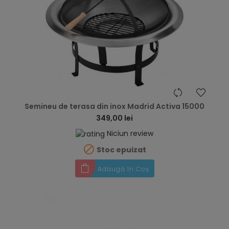
hea
Semineu de terasa din inox Madrid Activa 15000
349,00 lei
Niciun review

Stoc epuizat
Adaugă în Coș