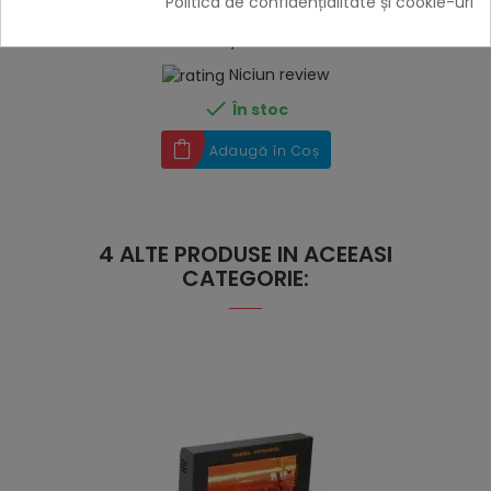
Set regulator de presiune gaz plus furtun, 30 MBAR
Politica de confidențialitate și cookie-uri
Landmann 1039
79,00 lei
Niciun review

În stoc
Adaugă în Coș
4 ALTE PRODUSE IN ACEEASI
CATEGORIE: