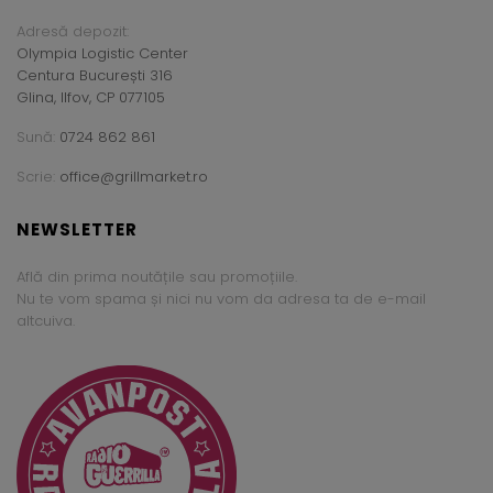
Adresă depozit:
Olympia Logistic Center
Centura București 316
Glina, Ilfov, CP 077105
Sună:
0724 862 861
Scrie:
office@grillmarket.ro
NEWSLETTER
Află din prima noutățile sau promoțiile.
Nu te vom spama și nici nu vom da adresa ta de e-mail
altcuiva.