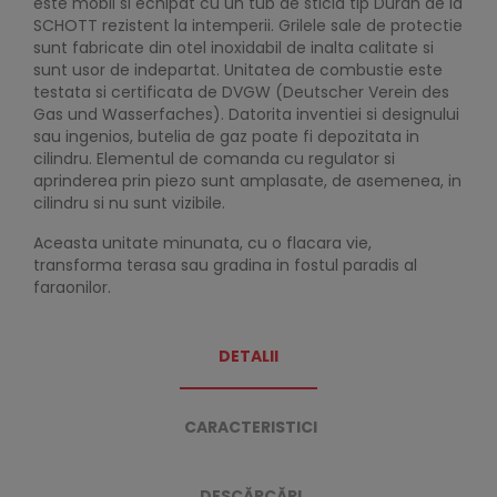
este mobil si echipat cu un tub de sticla tip Duran de la
SCHOTT rezistent la intemperii. Grilele sale de protectie
sunt fabricate din otel inoxidabil de inalta calitate si
sunt usor de indepartat. Unitatea de combustie este
testata si certificata de DVGW (Deutscher Verein des
Gas und Wasserfaches). Datorita inventiei si designului
sau ingenios, butelia de gaz poate fi depozitata in
cilindru. Elementul de comanda cu regulator si
aprinderea prin piezo sunt amplasate, de asemenea, in
cilindru si nu sunt vizibile.
Aceasta unitate minunata, cu o flacara vie,
transforma terasa sau gradina in fostul paradis al
faraonilor.
DETALII
CARACTERISTICI
DESCĂRCĂRI