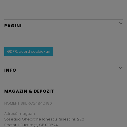

PAGINI
GDPR, acord cookie-uri

INFO
MAGAZIN & DEPOZIT
HOMEFIT SRL RO24842480
Adresă magazin:
Șoseaua Gheorghe Ionescu-Sisești nr. 226
Sector 1, București, CP 013824