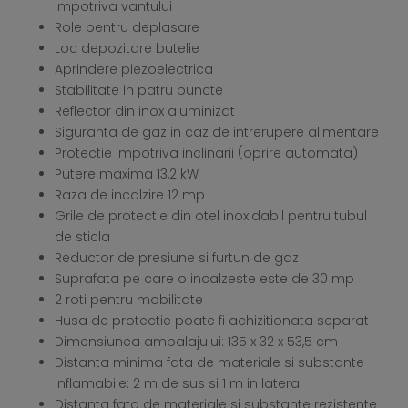
impotriva vantului
Role pentru deplasare
Loc depozitare butelie
Aprindere piezoelectrica
Stabilitate in patru puncte
Reflector din inox aluminizat
Siguranta de gaz in caz de intrerupere alimentare
Protectie impotriva inclinarii (oprire automata)
Putere maxima 13,2 kW
Raza de incalzire 12 mp
Grile de protectie din otel inoxidabil pentru tubul
de sticla
Reductor de presiune si furtun de gaz
Suprafata pe care o incalzeste este de 30 mp
2 roti pentru mobilitate
Husa de protectie poate fi achizitionata separat
Dimensiunea ambalajului: 135 x 32 x 53,5 cm
Distanta minima fata de materiale si substante
inflamabile: 2 m de sus si 1 m in lateral
Distanta fata de materiale si substante rezistente