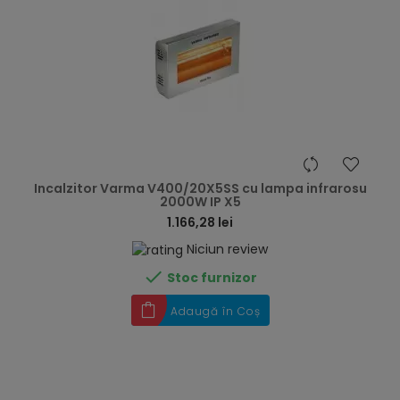
hea
Incalzitor Varma V400/20X5SS cu lampa infrarosu
2000W IP X5
1.166,28 lei
Niciun review

Stoc furnizor
Adaugă în Coș