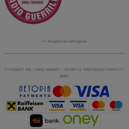
↩
Dreptul de retragere
©
HOMEFIT SRL
/
GRILL MARKET – SECRETUL GRĂTARULUI PERFECT!
/
ANPC