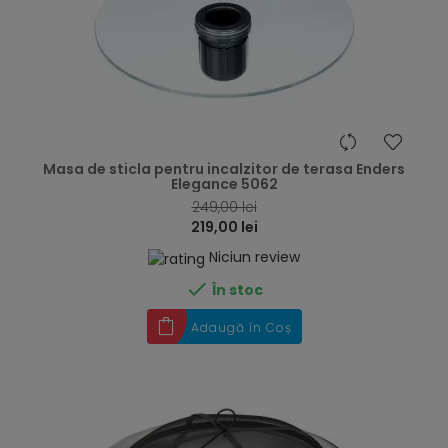
hea
Masa de sticla pentru incalzitor de terasa Enders
Elegance 5062
249,00 lei
219,00 lei
Niciun review

În stoc
Adaugă în Coș