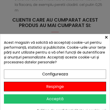
la flacara, de exemplu peretii cladirii: cel putin 0,25
m
CLIENTII CARE AU CUMPARAT ACEST
PRODUS AU MAI CUMPARAT SI:
×
Acest magazin vă solicită să acceptați cookie-uri pentru
performanță, statistici și publicitate. Cookie-urile unor terțe
părți sunt utilizate pentru a vă oferi funcții de autentificare
și anunțuri personalizate. Acceptați aceste cookie-uri și
procesarea datelor personale?
Configureaza
Respinge
Acceptă
hea