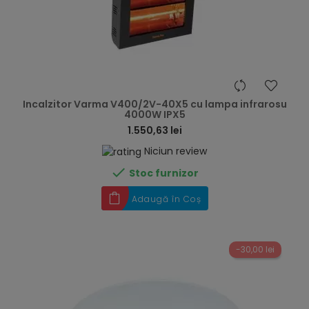
hea
Incalzitor Varma V400/2V-40X5 cu lampa infrarosu
4000W IPX5
1.550,63 lei
Niciun review

Stoc furnizor
Adaugă în Coș
-30,00 lei