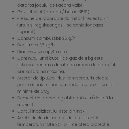
datorita jocului de flacara vizibil
Gaz lichefiat (propan / butan 3B/P)
Presiune de racordare 30 mBar (necesita kit
furtun si regulator gaz - se achizitioneaza
separat).
Consum combustibil 961g/h
Debit max. 1,5 kg/h
Diametru ajutaj 1,45 mm
Continutul unei butelii de gaz de 11 kg este
suficient pentru o durata de ardere de aprox. 14
ore la sarcina maxima.
Arzator de tip „Eco-Plus“ temperaturi ridicate
pentru incalzire, consum redus de gaz si emisii
minime de CO
2
Element de ardere reglabil continuu (de la 0 la
maxim)
Corpul incalzitorului este din inox
Arzator inclus in tub de sticla rezistent la
temperaturi inalte SCHOTT ce ofera protectie