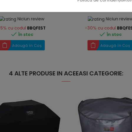
1.890,00 lei
1.830,00 lei
229,00 lei
Niciun review
Niciun revie
-5%
cu codul
BBQFEST
-30%
cu codul
BBQFE


În stoc
În stoc
Adaugă în Coș
Adaugă în Coș
4 ALTE PRODUSE IN ACEEASI CATEGORIE: