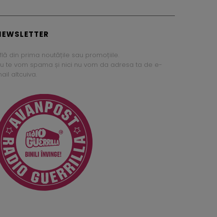
NEWSLETTER
flă din prima noutățile sau promoțiile.
u te vom spama și nici nu vom da adresa ta de e-
ail altcuiva.