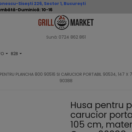
nescu-Sisești 226, Sector 1, București
 Sâmbătă-Duminică: 10-16
Sună:
0724 862 861
NFO
B2B
PENTRU PLANCHA 800 90516 SI CARUCIOR PORTABIL 90534, 147 X 70
90388
Husa pentru p
carucior porta
105 cm, materi