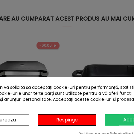
 CARE AU CUMPARAT ACEST PRODUS AU MAI CUM
-60,00 lei
 vă solicită să acceptați cookie-uri pentru performanță, statistic
ookie-urile unor terțe părți sunt utilizate pentru a vă oferi funcții
 și anunțuri personalizate. Acceptați aceste cookie-uri și proces
heart
gureaza
Respinge
Acc
r pe gaz tip plancha cu 2
Tava inalta din fonta 25 x 2
are si capac Cozze 500 5kW
litri ALL GRILL 4538
90520
Politica de confidențialitat