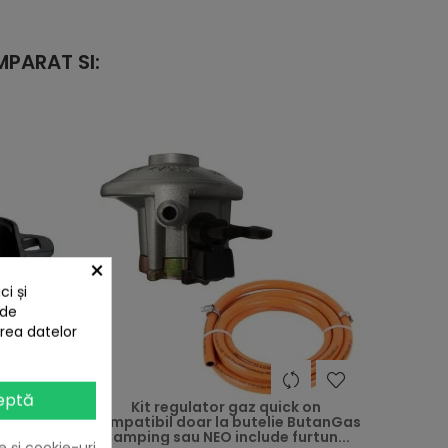
PARAT SI:
×
i și
 de
area datelor
heart
heart
eptă
5 cm 3,5
Kit regulator gaz quick on
compatibil doar la butelie ButanGas
Camping sau NEO include furtun...
e și cookie-uri