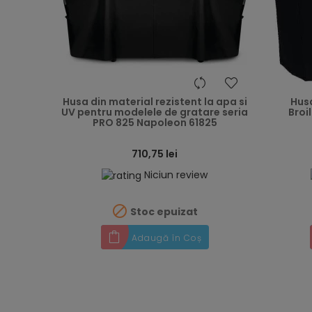
heart
Husa din material rezistent la apa si
Hus
UV pentru modelele de gratare seria
Broi
PRO 825 Napoleon 61825
710,75 lei
Niciun review

Stoc epuizat
Adaugă în Coș