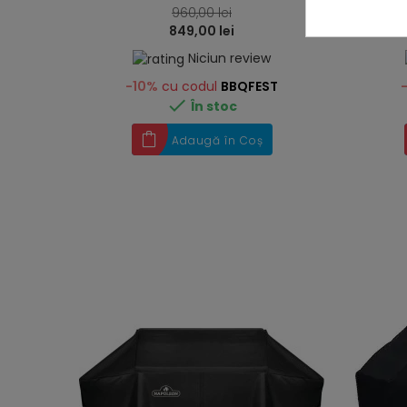
960,00 lei
849,00 lei
Niciun review
-10%
cu codul
BBQFEST

În stoc
Adaugă în Coș