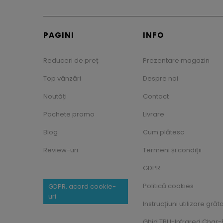
PAGINI
INFO
Reduceri de preț
Prezentare magazin
Top vânzări
Despre noi
Noutăți
Contact
Pachete promo
Livrare
Blog
Cum plătesc
Review-uri
Termeni și condiții
GDPR
Politică cookies
GDPR, acord cookie-
uri
Instrucțiuni utilizare grăt
Ghid TRU-Infrared Char-B