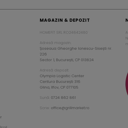
MAGAZIN & DEPOZIT
HOMEFIT SRL RO24842480
A
N
Adresă magazin:
m
Șoseaua Gheorghe Ionescu-Sisești nr.
226
Sector 1, București, CP 013824
Adresă depozit:
Olympia Logistic Center
Centura București 316
Glina, Ilfov, CP 077105
Sună:
0724 862 861
Scrie:
office@grillmarket.ro
ar
roil