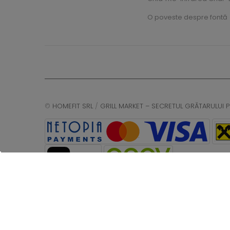
O poveste despre fontă
©
HOMEFIT SRL
/
GRILL MARKET – SECRETUL GRĂTARULUI P