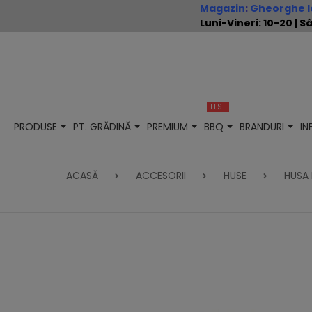
Magazin
:
Gheorghe Io
Luni-Vineri: 10-20 |
FEST
PRODUSE
PT. GRĂDINĂ
PREMIUM
BBQ
BRANDURI
I
ACASĂ
ACCESORII
HUSE
HUSA 