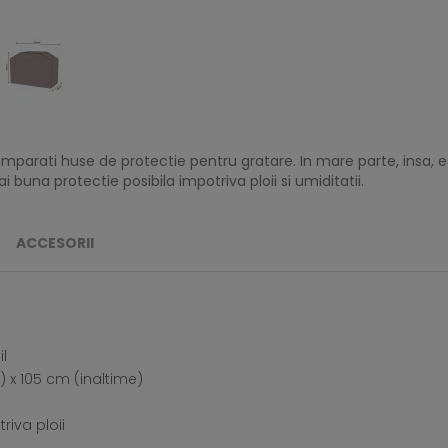
umparati huse de protectie pentru gratare. In mare parte, insa,
buna protectie posibila impotriva ploii si umiditatii.
ACCESORII
l
) x 105 cm (inaltime)
riva ploii