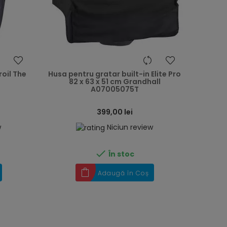
heart
heart
oil The
Husa pentru gratar built-in Elite Pro
82 x 63 x 51 cm Grandhall
A07005075T
399,00 lei
w
Niciun review

În stoc
Adaugă în Coș