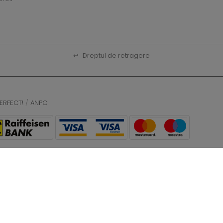
↩
Dreptul de retragere
ERFECT!
/
ANPC