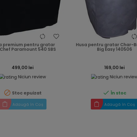
heart
a premium pentru gratar
Husa pentru gratar Char-Br
lChef Paramount 540 SBS
Big Easy 140506
499,00 lei
169,00 lei
Niciun review
Niciun revie


Stoc epuizat
În stoc
Adaugă în Coș
Adaugă în Coș