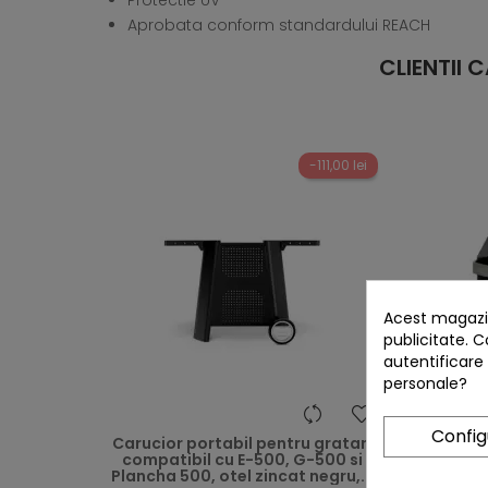
Protectie UV
Aprobata conform standardului REACH
CLIENTII
-111,00 lei
Acest magazin
publicitate. C
autentificare
personale?
heart
Confi
Carucior portabil pentru gratar,
Grata
compatibil cu E-500, G-500 si
arzato
Plancha 500, otel zincat negru,...