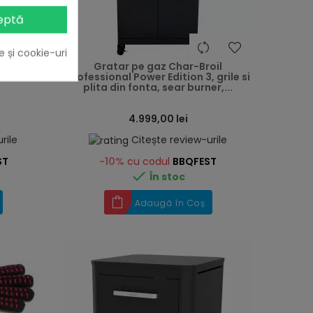
eptă
heart
heart
e și cookie-uri
m cu
Gratar pe gaz Char-Broil
Professional Power Edition 3, grile si
plita din fonta, sear burner,...
4.999,00 lei
rile
Citește review-urile
ST
-10%
cu codul
BBQFEST

În stoc
Adaugă în Coș