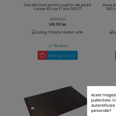
Usa din inox pentru cuptor de pizza
Husa p
Cozze 43 cm 17 inci 90371
160 x
189,00 lei
149,00 lei
Citește review-urile

În stoc
Adaugă în Coș
Acest magazin
publicitate. C
autentificare
personale?