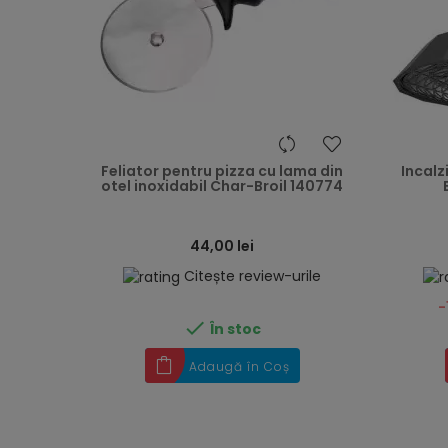
heart
Feliator pentru pizza cu lama din
Incalz
otel inoxidabil Char-Broil 140774
44,00 lei
Citește review-urile
-

În stoc
Adaugă în Coș