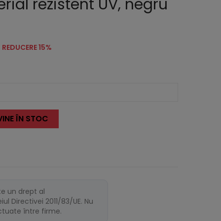
rial rezistent UV, negru
REDUCERE 15%
INE ÎN STOC
te un drept al
ul Directivei 2011/83/UE. Nu
ectuate între firme.