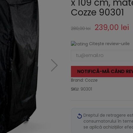
x 109 cm, mate
Cozze 90301
239,00 lei
280,00 lei
Citește review-urile
NOTIFICĂ-MĂ CÂND REV
Brand: Cozze
SKU:
90301
Dreptul de retragere es
consumatorului în temei
se aplică achizițiilor ef