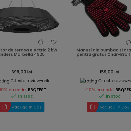
heart
itor de terasa electric 2 kW
Manusi din bumbac si ar
Enders Marbella 4925
pentru gratar Char-Broil 
699,00 lei
159,00 lei
Citește review-urile
Citește review-u
10%
cu codul
BBQFEST
-10%
cu codul
BBQFE


În stoc
În stoc
Adaugă în Coș
Adaugă în Coș