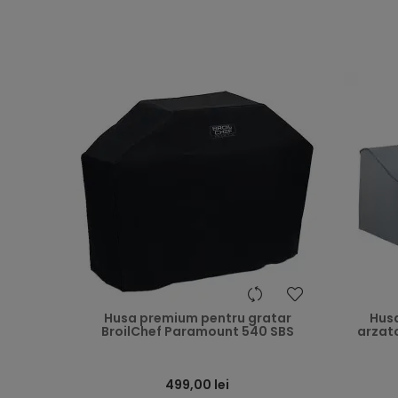
heart
Husa premium pentru gratar
Husa
BroilChef Paramount 540 SBS
arzat
499,00 lei