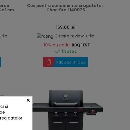
verde
Cos pentru condimente si agatatori
 x 1 cm
Char-Broil 140026
169,00 lei
rile
Citește review-urile
-10%
cu codul
BBQFEST

În stoc
Adaugă în Coș
×
i și
 de
area datelor