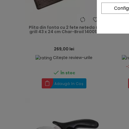
Confi
heart
Plita din fonta cu 2 fete neteda si
Inca
grill 43 x 24 cm Char-Broil 140012
infrar
269,00 lei
Citește review-urile
-

În stoc
Adaugă în Coș