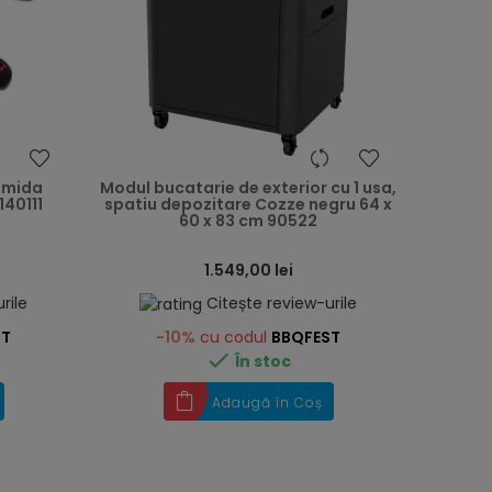
heart
heart
amida
Modul bucatarie de exterior cu 1 usa,
140111
spatiu depozitare Cozze negru 64 x
60 x 83 cm 90522
1.549,00 lei
rile
Citește review-urile
ST
-10%
cu codul
BBQFEST

În stoc
Adaugă în Coș