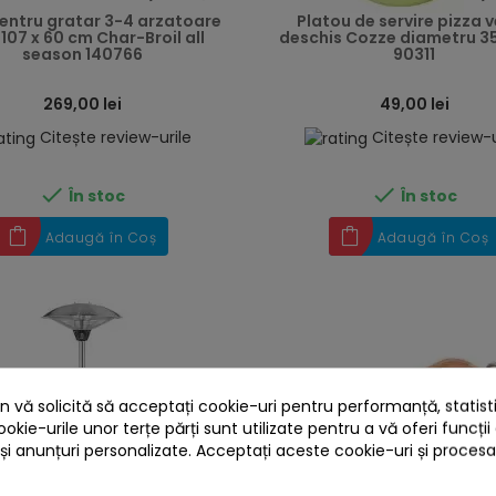
entru gratar 3-4 arzatoare
Platou de servire pizza 
 107 x 60 cm Char-Broil all
deschis Cozze diametru 35
season 140766
90311
269,00 lei
49,00 lei
Citește review-urile
Citește review-u


În stoc
În stoc
Adaugă în Coș
Adaugă în Coș
 vă solicită să acceptați cookie-uri pentru performanță, statistic
ookie-urile unor terțe părți sunt utilizate pentru a vă oferi funcții
 și anunțuri personalizate. Acceptați aceste cookie-uri și proces