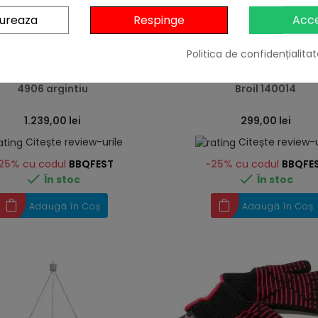
gureaza
Respinge
Acc
heart
Politica de confidențialitat
lzitor de terasa electric
Tava din inox 46x23x9 c
osu 2,1 kW Enders Barcelona
tocator de lemn 36x22x1 cm Char-
4906 argintiu
Broil 140014
1.239,00 lei
299,00 lei
Citește review-urile
Citește review-u
25%
cu codul
BBQFEST
-25%
cu codul
BBQFE


În stoc
În stoc
Adaugă în Coș
Adaugă în Coș