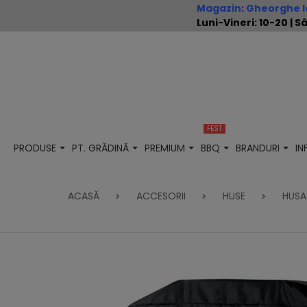
Magazin
:
Gheorghe Io
Luni-Vineri: 10-20 |
FEST
PRODUSE
PT. GRĂDINĂ
PREMIUM
BBQ
BRANDURI
I
ACASĂ
ACCESORII
HUSE
HUSA