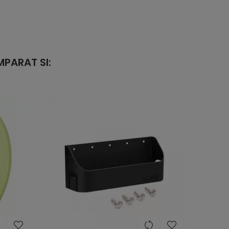
PARAT SI:
heart
heart