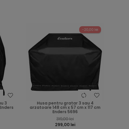
-20,00 lei
heart
heart
au 3
Husa pentru gratar 3 sau 4
 Enders
arzatoare 148 cm x 57 cm x 117 cm
Enders 5696
319,00 lei
299,00 lei