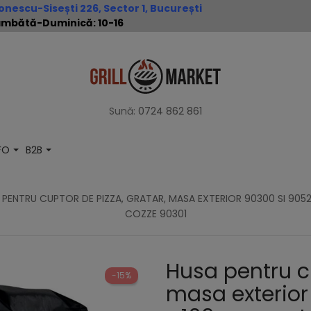
nescu-Sisești 226, Sector 1, București
 Sâmbătă-Duminică: 10-16
Sună:
0724 862 861
NFO
B2B
 PENTRU CUPTOR DE PIZZA, GRATAR, MASA EXTERIOR 90300 SI 90522
COZZE 90301
Husa pentru cu
-15%
masa exterior