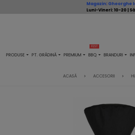
Magazin
:
Gheorghe Io
Luni-Vineri: 10-20 |
FEST
PRODUSE
PT. GRĂDINĂ
PREMIUM
BBQ
BRANDURI
I
ACASĂ
ACCESORII
H