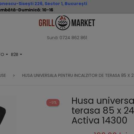
nescu-Sisești 226, Sector 1, București
 Sâmbătă-Duminică: 10-16
Sună:
0724 862 861
NFO
B2B
USE
HUSA UNIVERSALA PENTRU INCALZITOR DE TERASA 85 X 
Husa universal
-9%
terasa 85 x 
Activa 14300