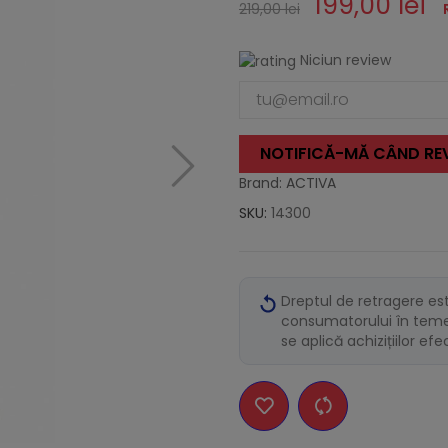
199,00 lei
219,00 lei
Niciun review
NOTIFICĂ-MĂ CÂND REV
Brand: ACTIVA
SKU:
14300
Dreptul de retragere es
consumatorului în temei
se aplică achizițiilor ef