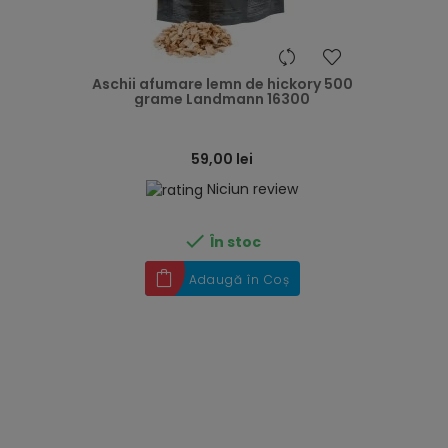
heart
Aschii afumare lemn de hickory 500
grame Landmann 16300
59,00 lei
Niciun review

În stoc
Adaugă în Coș