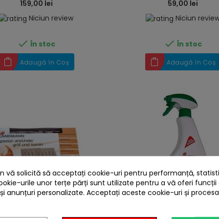
159,00 lei
59,00 lei
Niciun review
Niciun revie


În stoc
În stoc
Adaugă în Coș
Adaugă în Coș
 vă solicită să acceptați cookie-uri pentru performanță, statistic
ookie-urile unor terțe părți sunt utilizate pentru a vă oferi funcții
 și anunțuri personalizate. Acceptați aceste cookie-uri și proces
heart