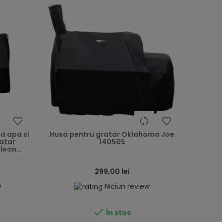
heart
heart
la apa si
Husa pentru gratar Oklahoma Joe
atar
140505
leon...
299,00 lei
w
Niciun review

În stoc