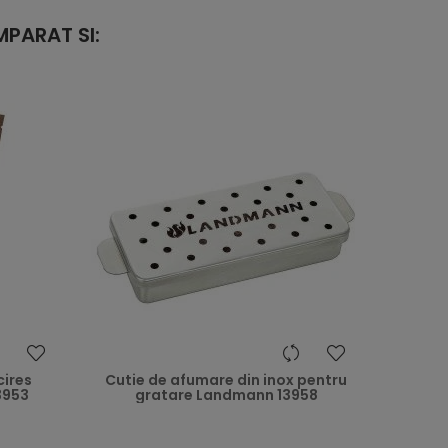
PARAT SI:
heart
heart
cires
Cutie de afumare din inox pentru
3953
gratare Landmann 13958