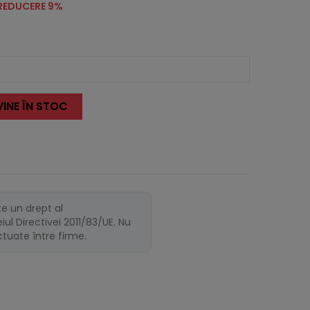
REDUCERE 9%
INE ÎN STOC
te un drept al
ul Directivei 2011/83/UE. Nu
ectuate între firme.