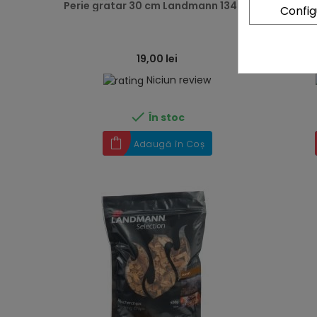
Perie gratar 30 cm Landmann 13404
Cubu
Confi
19,00 lei
Niciun review

În stoc
Adaugă în Coș