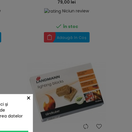
79,00 lei
w
Niciun review

În stoc
Adaugă în Coș
×
i și
 de
area datelor
heart
heart