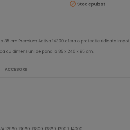

Stoc epuizat
0 x 85 cm Premium Activa 14300 ofera o protectie ridicata impotri
erca cu dimensiuni de pana la 85 x 240 x 85 cm.
ACCESORII
 12950, 13050, 13800, 13850, 13900, 14000