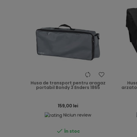
heart
Husa de transport pentru aragaz
Husa
portabil Bondy 3 Enders 1865
arzato
159,00 lei
Niciun review

În stoc