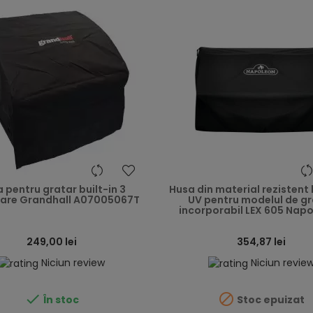
heart
 pentru gratar built-in 3
Husa din material rezistent 
are Grandhall A07005067T
UV pentru modelul de gr
incorporabil LEX 605 Napo
249,00 lei
354,87 lei
Niciun review
Niciun revie


În stoc
Stoc epuizat